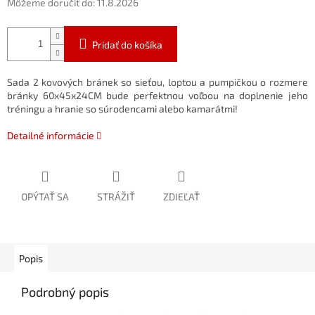
Môžeme doručiť do:
11.8.2026
Pridať do košíka
Sada 2 kovových bránek so sieťou, loptou a pumpičkou o rozmere
bránky 60x45x24CM bude perfektnou voľbou na doplnenie jeho
tréningu a hranie so súrodencami alebo kamarátmi!
Detailné informácie
OPÝTAŤ SA
STRÁŽIŤ
ZDIEĽAŤ
Popis
Podrobný popis