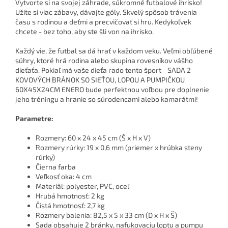
Vytvorte si na svojej záhrade, súkromné ​​futbalové ihrisko!
Užite si viac zábavy, dávajte góly. Skvelý spôsob trávenia
času s rodinou a deťmi a precvičovať si hru. Kedykoľvek
chcete - bez toho, aby ste šli von na ihrisko.
Každý vie, že futbal sa dá hrať v každom veku. Veľmi obľúbené
súhry, ktoré hrá rodina alebo skupina rovesníkov vášho
dieťaťa. Pokiaľ má vaše dieťa rado tento šport - SADA 2
KOVOVÝCH BRÁNOK SO SIEŤOU, LOPOU A PUMPIČKOU
60X45X24CM ENERO bude perfektnou voľbou pre doplnenie
jeho tréningu a hranie so súrodencami alebo kamarátmi!
Parametre:
Rozmery: 60 x 24 x 45 cm (Š x H x V)
Rozmery rúrky: 19 x 0,6 mm (priemer x hrúbka steny
rúrky)
Čierna farba
Veľkosť oka: 4 cm
Materiál: polyester, PVC, oceľ
Hrubá hmotnosť: 2 kg
Čistá hmotnosť: 2,7 kg
Rozmery balenia: 82,5 x 5 x 33 cm (D x H x Š)
Sada obsahuje 2 bránky, nafukovaciu loptu a pumpu