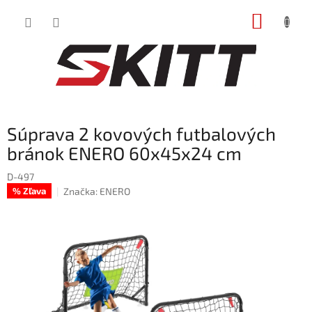
Prejsť
NÁKUP
na
obsah
KOŠÍK
Súprava 2 kovových futbalových
bránok ENERO 60x45x24 cm
D-497
Značka:
ENERO
% Zľava