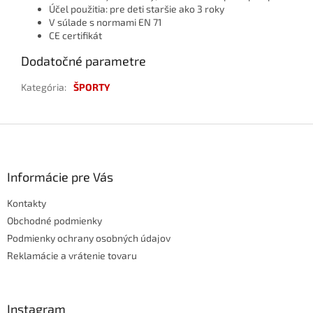
Účel použitia: pre deti staršie ako 3 roky
V súlade s normami EN 71
CE certifikát
Dodatočné parametre
Kategória
:
ŠPORTY
Z
á
p
ä
Informácie pre Vás
t
Kontakty
i
e
Obchodné podmienky
Podmienky ochrany osobných údajov
Reklamácie a vrátenie tovaru
Instagram