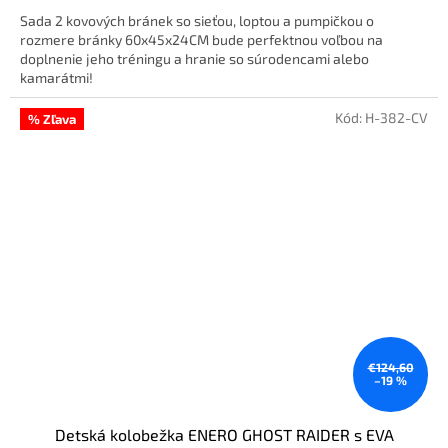
Sada 2 kovových bránek so sieťou, loptou a pumpičkou o
rozmere bránky 60x45x24CM bude perfektnou voľbou na
doplnenie jeho tréningu a hranie so súrodencami alebo
kamarátmi!
Kód:
H-382-CV
% Zľava
€124,60
–19 %
Detská kolobežka ENERO GHOST RAIDER s EVA