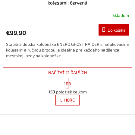
kolesami, červená
Skladom
Do košíka
€99,90
Stabilná detská kolobežka ENERO GHOST RAIDER s nafukovacími
kolesami a ručnou brzdou je ideálna pre každého nadšenca
mestskej jazdy na kolobežke.
NAČÍTAŤ 21 ĎALŠÍCH
S
1
8
t
O
r
153
položiek celkom
v
á
l
HORE
n
á
k
d
o
v
Z
a
a
c
á
n
i
p
i
e