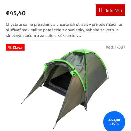
Do košíka
€45,40
Chystáte sa na prázdniny a chcete ich stráviť v prírode? Začnite
si užívať maximálne potešenie z dovolenky, vyhnite sa vetru a
slnečným lúčom a zaistite si súkromie v...
Kód:
T-397
% Zľava
€53,80
–15 %