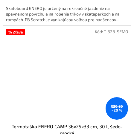
Skateboard ENERO je určený na rekreačné jazdenie na
spevnenom povrchu a na robenie trikov v skateparkoch a na
rampách. PB Scratch je vynikajúcou voľbou pre nadšencov...
Kód:
T-328-SEMO
% Zľava
€20,80
–20 %
Termotaška ENERO CAMP 36x25x33 cm, 30 l, šedo-
modrá