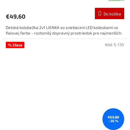
Do košíka
€49,60
Detská kolobežka 2v1 LIENKA so svietiacimi LED kolieskami vo
fialovej farbe - roztomilý dopravný prostriedok pre najmenších.
Kód:
S-135
% Zľava
€53,80
–36 %