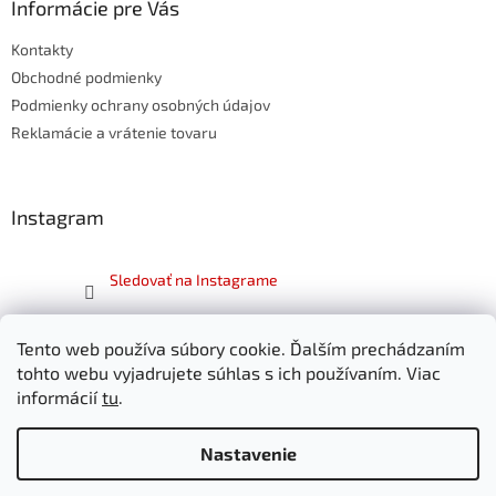
ä
Informácie pre Vás
e
p
t
r
Kontakty
i
v
e
Obchodné podmienky
k
y
Podmienky ochrany osobných údajov
v
Reklamácie a vrátenie tovaru
ý
p
i
s
Instagram
u
Sledovať na Instagrame
Facebook
Tento web používa súbory cookie. Ďalším prechádzaním
tohto webu vyjadrujete súhlas s ich používaním. Viac
informácií
tu
.
Nastavenie
Vytvoril Shoptet