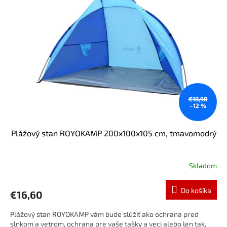
i
o
s
d
p
u
r
k
o
t
d
o
u
v
k
t
o
€18,90
–12 %
v
Plážový stan ROYOKAMP 200x100x105 cm, tmavomodrý
Skladom
Do košíka
€16,60
Plážový stan ROYOKAMP vám bude slúžiť ako ochrana pred
slnkom a vetrom, ochrana pre vaše tašky a veci alebo len tak,