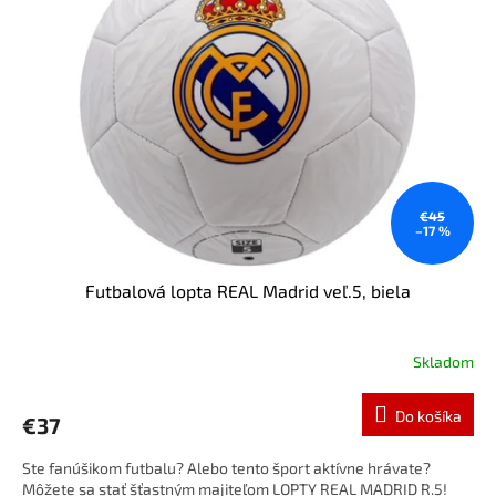
i
o
s
d
p
u
r
k
o
t
d
o
u
v
k
t
o
€45
–17 %
v
Futbalová lopta REAL Madrid veľ.5, biela
Skladom
Do košíka
€37
Ste fanúšikom futbalu? Alebo tento šport aktívne hrávate?
Môžete sa stať šťastným majiteľom LOPTY REAL MADRID R.5!