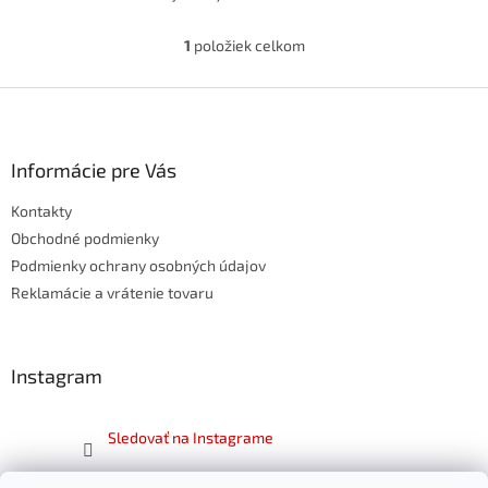
1
položiek celkom
O
v
l
Z
á
á
d
p
a
ä
Informácie pre Vás
c
t
i
Kontakty
i
e
p
e
Obchodné podmienky
r
Podmienky ochrany osobných údajov
v
Reklamácie a vrátenie tovaru
k
y
v
ý
Instagram
p
i
s
Sledovať na Instagrame
u