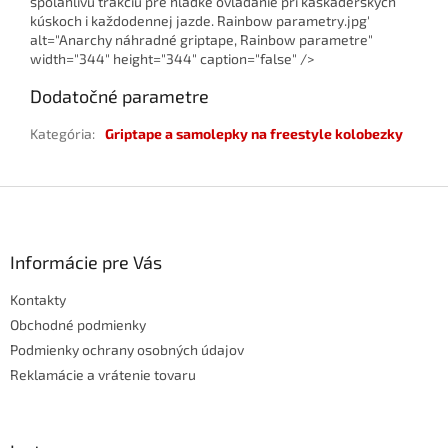
spoľahlivú trakciu pre hladké ovládanie pri kaskadérskych
kúskoch i každodennej jazde. Rainbow parametry.jpg'
alt="Anarchy náhradné griptape, Rainbow parametre"
width="344" height="344" caption="false" />
Dodatočné parametre
Kategória
:
Griptape a samolepky na freestyle kolobezky
Z
á
p
ä
Informácie pre Vás
t
Kontakty
i
e
Obchodné podmienky
Podmienky ochrany osobných údajov
Reklamácie a vrátenie tovaru