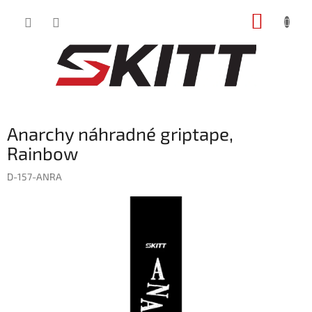
Prejsť
NÁKUP
na
obsah
KOŠÍK
Anarchy náhradné griptape,
Rainbow
D-157-ANRA