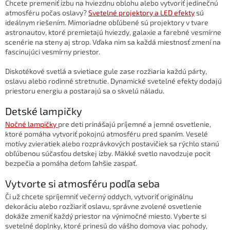
Chcete premeniť izbu na hviezdnu oblohu alebo vytvoriť jedinečnú
k
atmosféru počas oslavy?
Svetelné projektory a LED efekty
sú
y
ideálnym riešením. Mimoriadne obľúbené sú projektory v tvare
v
astronautov, ktoré premietajú hviezdy, galaxie a farebné vesmírne
ý
scenérie na steny aj strop. Vďaka nim sa každá miestnosť zmení na
p
fascinujúci vesmírny priestor.
i
s
Diskotékové svetlá a svietiace gule zase rozžiaria každú párty,
u
oslavu alebo rodinné stretnutie. Dynamické svetelné efekty dodajú
priestoru energiu a postarajú sa o skvelú náladu.
Detské lampičky
Nočné lampičky
pre deti prinášajú príjemné a jemné osvetlenie,
ktoré pomáha vytvoriť pokojnú atmosféru pred spaním. Veselé
motívy zvieratiek alebo rozprávkových postavičiek sa rýchlo stanú
obľúbenou súčasťou detskej izby. Mäkké svetlo navodzuje pocit
bezpečia a pomáha deťom ľahšie zaspať.
Vytvorte si atmosféru podľa seba
Či už chcete spríjemniť večerný oddych, vytvoriť originálnu
dekoráciu alebo rozžiariť oslavu, správne zvolené osvetlenie
dokáže zmeniť každý priestor na výnimočné miesto. Vyberte si
svetelné doplnky, ktoré prinesú do vášho domova viac pohody,