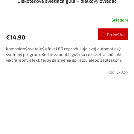
Diskotéková svietiaca guľa + diaľkový ovládač
Skladom
Do košíka
€14,90
Kompaktný svetelný efekt LED reprodukuje svoj automatický
svetelný program. Keď je zapnutá, guľa sa rozsvieti a spôsobí
viacfarebný efekt, farby sa zmenia špirálou alebo zábleskom.
Kód:
E-024