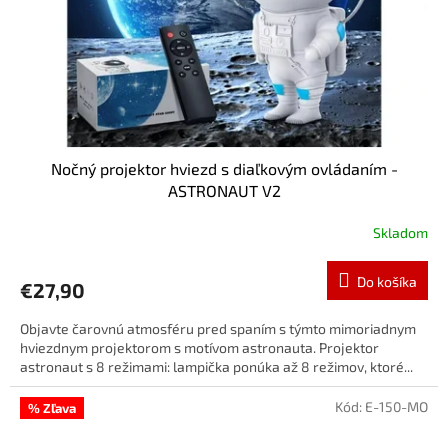
Nočný projektor hviezd s diaľkovým ovládaním -
ASTRONAUT V2
Skladom
Do košíka
€27,90
Objavte čarovnú atmosféru pred spaním s týmto mimoriadnym
hviezdnym projektorom s motívom astronauta. Projektor
astronaut s 8 režimami: lampička ponúka až 8 režimov, ktoré...
Kód:
E-150-MO
% Zľava