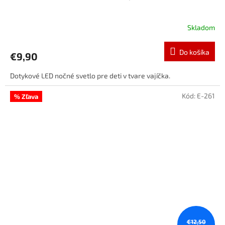
Skladom
Do košíka
€9,90
Dotykové LED nočné svetlo pre deti v tvare vajíčka.
Kód:
E-261
% Zľava
€12,50