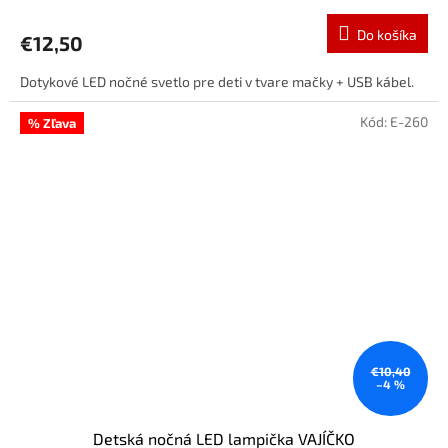
Do košíka
€12,50
Dotykové LED nočné svetlo pre deti v tvare mačky + USB kábel.
Kód:
E-260
% Zľava
€10,40
–4 %
Detská nočná LED lampička VAJÍČKO