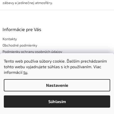
zábavy a jedinečnej atmosféry.
Z
á
p
ä
Informácie pre Vás
t
Kontakty
i
e
Obchodné podmienky
Podmienky ochrany osobných údajov
Reklamácie a vrátenie tovaru
Tento web používa súbory cookie. Ďalším prechádzaním
tohto webu vyjadrujete súhlas s ich používaním. Viac
informácií
tu
.
Instagram
Nastavenie
Sledovať na Instagrame
Súhlasím
Facebook