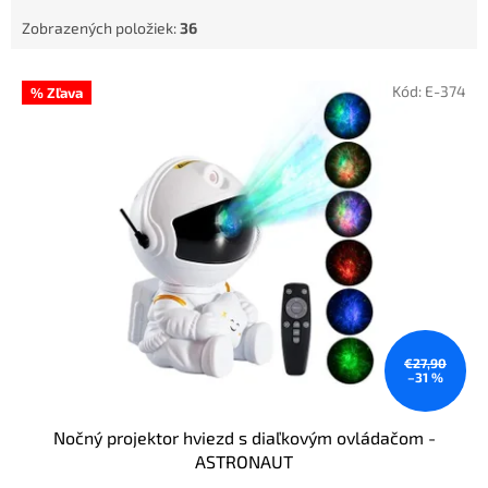
Zobrazených položiek:
36
V
Kód:
E-374
% Zľava
ý
p
i
s
p
r
o
d
u
k
t
o
€27,90
–31 %
v
Nočný projektor hviezd s diaľkovým ovládačom -
ASTRONAUT