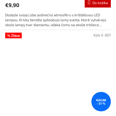
Do košíka
€9,90
Dodajte svojej izbe jedinečnú atmosféru s krištáľovou LED
lampou. Krivky tienidla spôsobujú lomy svetla, ktoré vytvárajú
okolo lampy tvar diamantu, vďaka čomu sa okolie trbliece...
Kód:
E-007
% Zľava
€27,90
–31 %