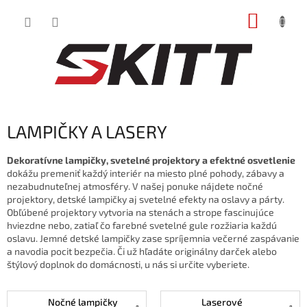
Prejsť
NÁKUP
na
obsah
KOŠÍK
LAMPIČKY A LASERY
Dekoratívne lampičky, svetelné projektory a efektné osvetlenie
dokážu premeniť každý interiér na miesto plné pohody, zábavy a
nezabudnuteľnej atmosféry. V našej ponuke nájdete nočné
projektory, detské lampičky aj svetelné efekty na oslavy a párty.
Obľúbené projektory vytvoria na stenách a strope fascinujúce
hviezdne nebo, zatiaľ čo farebné svetelné gule rozžiaria každú
oslavu. Jemné detské lampičky zase spríjemnia večerné zaspávanie
a navodia pocit bezpečia. Či už hľadáte originálny darček alebo
štýlový doplnok do domácnosti, u nás si určite vyberiete.
Nočné lampičky
Laserové