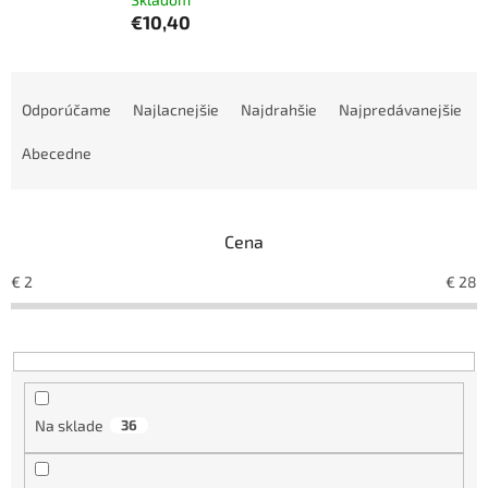
€10,40
R
a
Odporúčame
Najlacnejšie
Najdrahšie
Najpredávanejšie
d
e
Abecedne
n
i
e
Cena
p
r
€
2
€
28
o
d
u
k
t
o
Na sklade
36
v