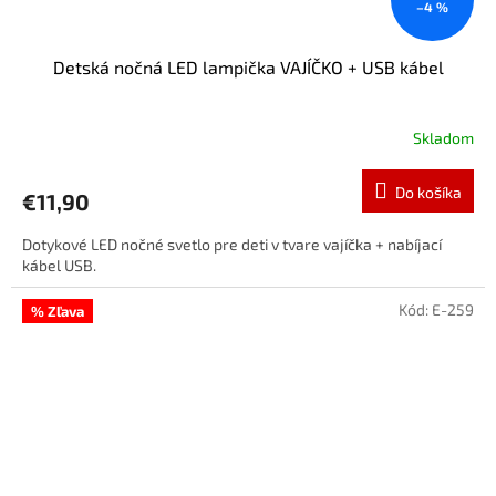
–4 %
Detská nočná LED lampička VAJÍČKO + USB kábel
Skladom
Do košíka
€11,90
Dotykové LED nočné svetlo pre deti v tvare vajíčka + nabíjací
kábel USB.
Kód:
E-259
% Zľava