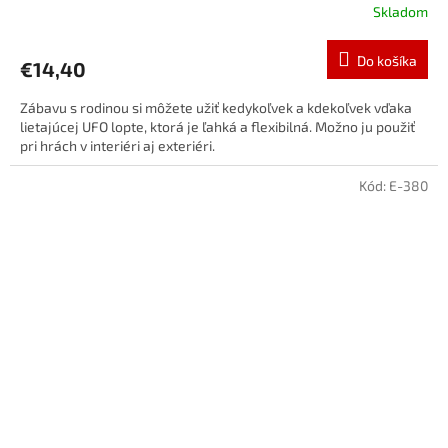
Skladom
Do košíka
€14,40
Zábavu s rodinou si môžete užiť kedykoľvek a kdekoľvek vďaka
lietajúcej UFO lopte, ktorá je ľahká a flexibilná. Možno ju použiť
pri hrách v interiéri aj exteriéri.
Kód:
E-380