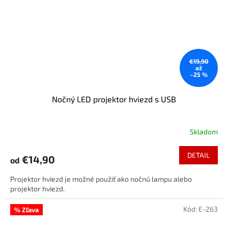
€19,90
až
–25 %
Nočný LED projektor hviezd s USB
Skladom
DETAIL
€14,90
od
Projektor hviezd je možné použiť ako nočnú lampu alebo
projektor hviezd.
Kód:
E-263
% Zľava