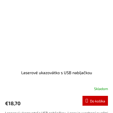
Laserové ukazovátko s USB nabíjačkou
Skladom
Do košíka
€18,70
Laserový ukazovateľ s USB nabíjačkou. Laser je vyrobený z veľmi