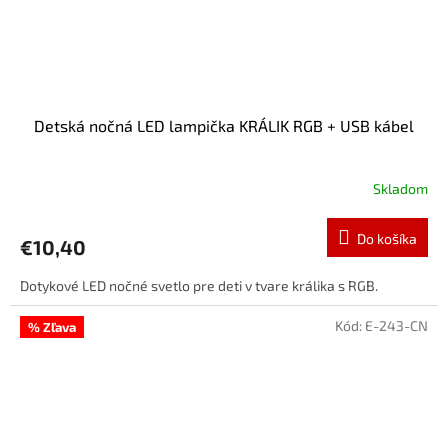
Detská nočná LED lampička KRÁLIK RGB + USB kábel
Skladom
Do košíka
€10,40
Dotykové LED nočné svetlo pre deti v tvare králika s RGB.
Kód:
E-243-CN
% Zľava