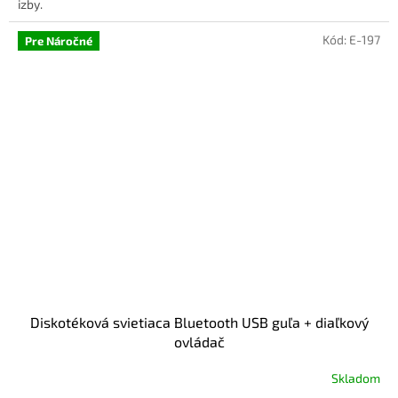
izby.
Kód:
E-197
Pre Náročné
Diskotéková svietiaca Bluetooth USB guľa + diaľkový
ovládač
Skladom