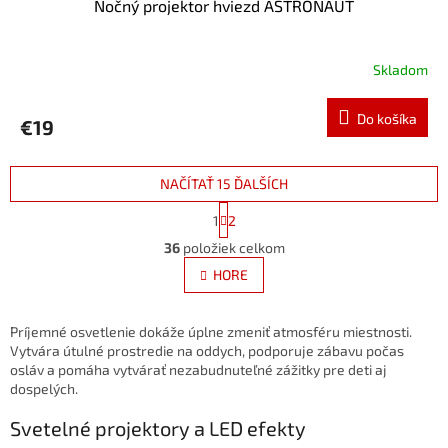
Nočný projektor hviezd ASTRONAUT
Skladom
Do košíka
€19
NAČÍTAŤ 15 ĎALŠÍCH
S
1
2
t
O
r
36
položiek celkom
v
á
l
HORE
n
á
k
d
o
v
a
Príjemné osvetlenie dokáže úplne zmeniť atmosféru miestnosti.
a
c
Vytvára útulné prostredie na oddych, podporuje zábavu počas
n
i
osláv a pomáha vytvárať nezabudnuteľné zážitky pre deti aj
i
e
dospelých.
e
p
Svetelné projektory a LED efekty
r
v