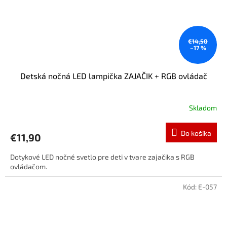
€14,50
–17 %
Detská nočná LED lampička ZAJAČIK + RGB ovládač
Skladom
Do košíka
€11,90
Dotykové LED nočné svetlo pre deti v tvare zajačika s RGB
ovládačom.
Kód:
E-057