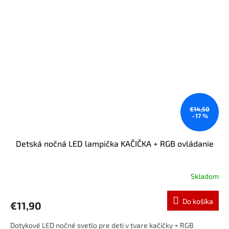
€14,50
–17 %
Detská nočná LED lampička KAČIČKA + RGB ovládanie
Skladom
Do košíka
€11,90
Dotykové LED nočné svetlo pre deti v tvare kačičky + RGB