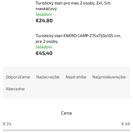
Turistický stan pre max 2 osoby, 2x1, 5m,
maskáčový
Skladom
€24,80
Turistický stan ENERO CAMP 275x150x105 cm,
pre 2 osoby
Skladom
€45,40
R
a
Odporúčame
Najlacnejšie
Najdrahšie
Najpredávanejšie
d
e
Abecedne
n
i
e
Cena
p
r
€
24
€
46
o