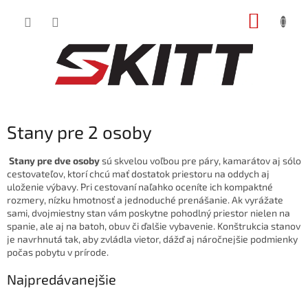
Prejsť
NÁKUP
na
obsah
KOŠÍK
Stany pre 2 osoby
Stany pre dve osoby
sú skvelou voľbou pre páry, kamarátov aj sólo
cestovateľov, ktorí chcú mať dostatok priestoru na oddych aj
uloženie výbavy. Pri cestovaní naľahko oceníte ich kompaktné
rozmery, nízku hmotnosť a jednoduché prenášanie. Ak vyrážate
sami, dvojmiestny stan vám poskytne pohodlný priestor nielen na
spanie, ale aj na batoh, obuv či ďalšie vybavenie. Konštrukcia stanov
je navrhnutá tak, aby zvládla vietor, dážď aj náročnejšie podmienky
počas pobytu v prírode.
Najpredávanejšie