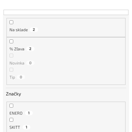
d
u
k
t
o
Na sklade
2
v
% Zľava
2
Novinka
0
Tip
0
Značky
ENERO
1
SKITT
1