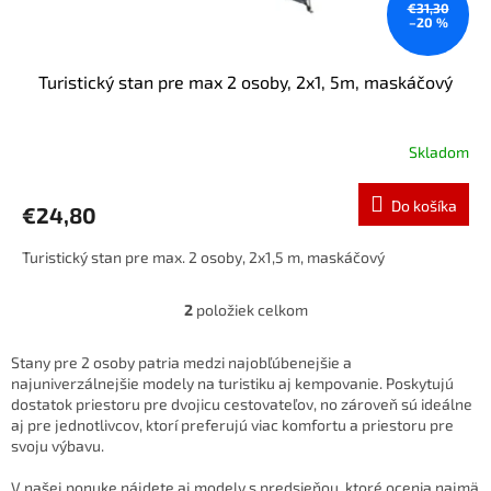
€31,30
–20 %
Turistický stan pre max 2 osoby, 2x1, 5m, maskáčový
Skladom
Do košíka
€24,80
Turistický stan pre max. 2 osoby, 2x1,5 m, maskáčový
2
položiek celkom
O
v
l
Stany pre 2 osoby patria medzi najobľúbenejšie a
á
najuniverzálnejšie modely na turistiku aj kempovanie. Poskytujú
d
dostatok priestoru pre dvojicu cestovateľov, no zároveň sú ideálne
a
aj pre jednotlivcov, ktorí preferujú viac komfortu a priestoru pre
c
svoju výbavu.
i
e
V našej ponuke nájdete aj modely s predsieňou, ktoré ocenia najmä