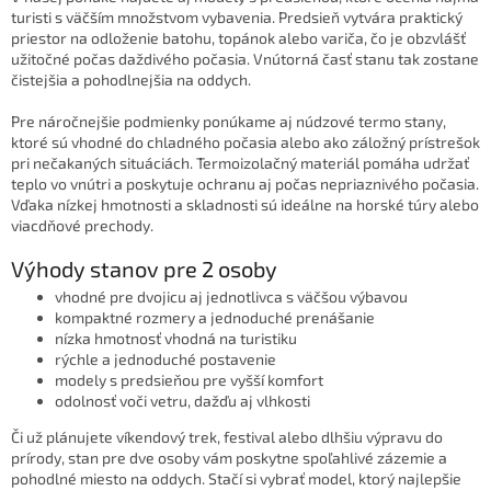
p
turisti s väčším množstvom vybavenia. Predsieň vytvára praktický
r
priestor na odloženie batohu, topánok alebo variča, čo je obzvlášť
v
užitočné počas daždivého počasia. Vnútorná časť stanu tak zostane
k
čistejšia a pohodlnejšia na oddych.
y
v
Pre náročnejšie podmienky ponúkame aj núdzové termo stany,
ý
ktoré sú vhodné do chladného počasia alebo ako záložný prístrešok
p
pri nečakaných situáciách. Termoizolačný materiál pomáha udržať
i
teplo vo vnútri a poskytuje ochranu aj počas nepriaznivého počasia.
s
Vďaka nízkej hmotnosti a skladnosti sú ideálne na horské túry alebo
u
viacdňové prechody.
Výhody stanov pre 2 osoby
vhodné pre dvojicu aj jednotlivca s väčšou výbavou
kompaktné rozmery a jednoduché prenášanie
nízka hmotnosť vhodná na turistiku
rýchle a jednoduché postavenie
modely s predsieňou pre vyšší komfort
odolnosť voči vetru, dažďu aj vlhkosti
Či už plánujete víkendový trek, festival alebo dlhšiu výpravu do
prírody, stan pre dve osoby vám poskytne spoľahlivé zázemie a
pohodlné miesto na oddych. Stačí si vybrať model, ktorý najlepšie