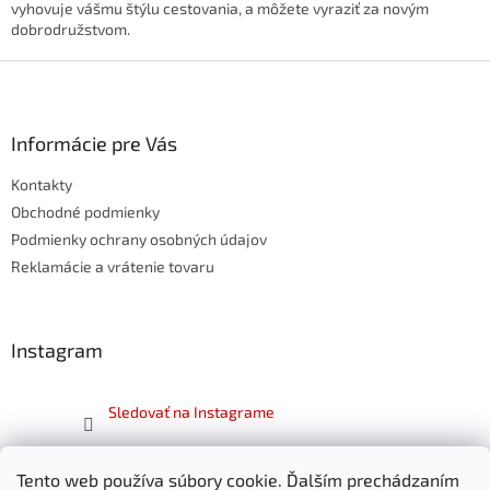
vyhovuje vášmu štýlu cestovania, a môžete vyraziť za novým
dobrodružstvom.
Z
á
p
ä
Informácie pre Vás
t
Kontakty
i
e
Obchodné podmienky
Podmienky ochrany osobných údajov
Reklamácie a vrátenie tovaru
Instagram
Sledovať na Instagrame
Facebook
Tento web používa súbory cookie. Ďalším prechádzaním