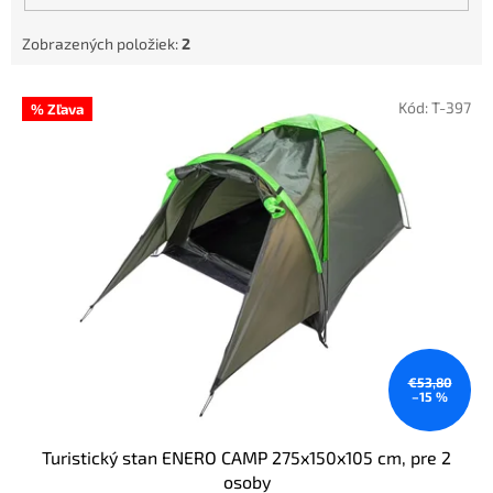
Zobrazených položiek:
2
V
Kód:
T-397
% Zľava
ý
p
i
s
p
r
o
d
u
k
t
o
€53,80
–15 %
v
Turistický stan ENERO CAMP 275x150x105 cm, pre 2
osoby