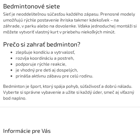
Bedmintonové siete
Sieť je neoddeliteľnou súčasťou každého zápasu. Prenosné modely
umožňujú rýchle postavenie ihriska takmer kdekoľvek – na
záhrade, v parku alebo na dovolenke. Vďaka jednoduchej montáži si
môžete vytvoriť vlastný kurt v priebehu niekoľkých minút.
Prečo si zahrať bedminton?
zlepšuje kondíciu a vytrvalosť,
rozvíja koordináciu a postreh,
podporuje rýchle reakcie,
je vhodný pre deti aj dospelých,
prináša aktívnu zábavu pre celú rodinu.
Bedminton je šport, ktorý spája pohyb, súťaživosť a dobrú náladu.
Vyberte si správne vybavenie a užite si každý úder, smeč aj víťazný
bod naplno.
Z
á
p
ä
Informácie pre Vás
t