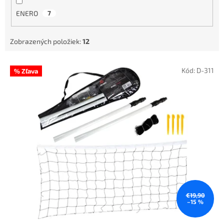
ENERO
7
Zobrazených položiek:
12
V
Kód:
D-311
% Zľava
ý
p
i
s
p
r
o
d
u
k
t
o
€19,90
–15 %
v