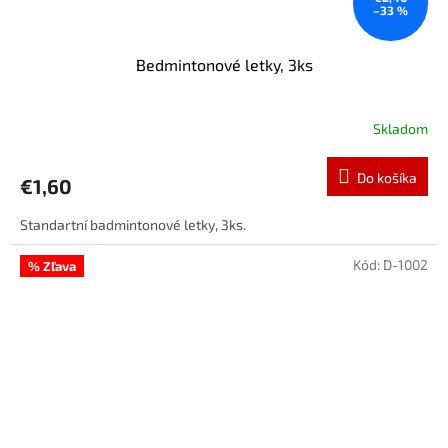
–33 %
Bedmintonové letky, 3ks
Skladom
Do košíka
€1,60
Standartní badmintonové letky, 3ks.
Kód:
D-1002
% Zľava