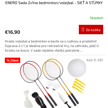
ENERO Sada 2v1na bedminton/volejbal - SIEŤ A STĹPIKY
Skladom
Do košíka
€16,90
Hrajte volejbal a bedminton a bavte sa s rodinou a priateľmi!
Súprava 2 v 1 je ideálna pre rekreačné hry, na záhradu, pláž či
ihrisko na dvore. V sade nájdete všetko potrebné....
Kód:
D-395
% Zľava