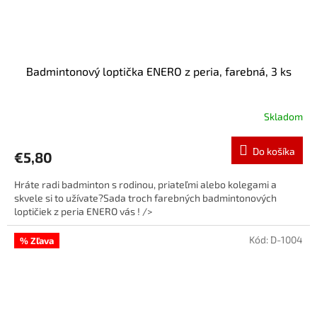
Badmintonový loptička ENERO z peria, farebná, 3 ks
Skladom
Do košíka
€5,80
Hráte radi badminton s rodinou, priateľmi alebo kolegami a
skvele si to užívate?Sada troch farebných badmintonových
loptičiek z peria ENERO vás ! />
Kód:
D-1004
% Zľava