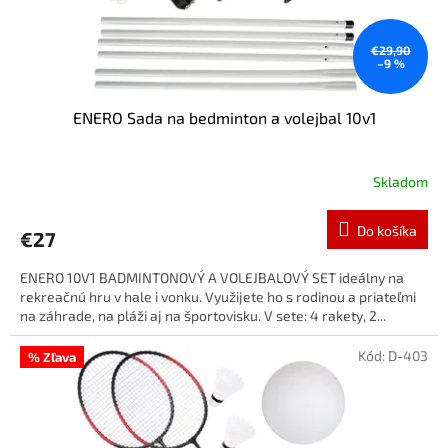
€29,90
–9 %
ENERO Sada na bedminton a volejbal 10v1
Skladom
Do košíka
€27
ENERO 10V1 BADMINTONOVÝ A VOLEJBALOVÝ SET ideálny na
rekreačnú hru v hale i vonku. Využijete ho s rodinou a priateľmi
na záhrade, na pláži aj na športovisku. V sete: 4 rakety, 2...
Kód:
D-403
% Zľava