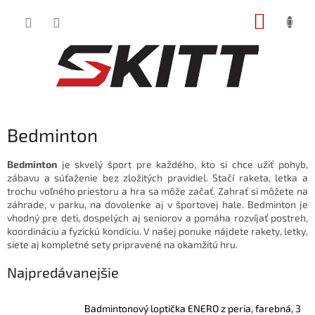
Prejsť
NÁKUP
na
obsah
KOŠÍK
Bedminton
Bedminton
je skvelý šport pre každého, kto si chce užiť pohyb,
zábavu a súťaženie bez zložitých pravidiel. Stačí raketa, letka a
trochu voľného priestoru a hra sa môže začať. Zahrať si môžete na
záhrade, v parku, na dovolenke aj v športovej hale. Bedminton je
vhodný pre deti, dospelých aj seniorov a pomáha rozvíjať postreh,
koordináciu a fyzickú kondíciu. V našej ponuke nájdete rakety, letky,
siete aj kompletné sety pripravené na okamžitú hru.
Najpredávanejšie
Badmintonový loptička ENERO z peria, farebná, 3