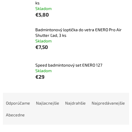
ks
Skladom
€5,80
Badmintonový loptička do vetra ENERO Pro Air
Shutter Ľad, 3 ks
Skladom
€7,50
Speed badmintonový set ENERO 127
Skladom
€29
R
a
Odporúčame
Najlacnejšie
Najdrahšie
Najpredávanejšie
d
e
Abecedne
n
i