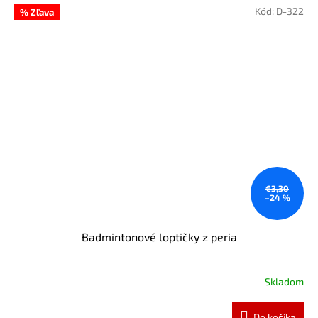
Kód:
D-322
% Zľava
€3,30
–24 %
Badmintonové loptičky z peria
Skladom
Do košíka