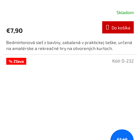
Skladom
Do košíka
€7,90
Bedmintonová sieť z bavlny, zabalená v praktickej taške, určená
na amatérske a rekreačné hry na otvorených kurtoch.
Kód:
D-232
% Zľava
€2,40