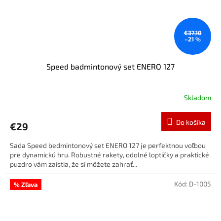
€37,10
–21 %
Speed badmintonový set ENERO 127
Skladom
Do košíka
€29
Sada Speed bedmintonový set ENERO 127 je perfektnou voľbou
pre dynamickú hru. Robustné rakety, odolné loptičky a praktické
puzdro vám zaistia, že si môžete zahrať...
Kód:
D-1005
% Zľava