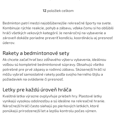
12
položiek celkom
O
v
l
Bedminton patrí medzi najobľúbenejšie rekreačné športy na svete.
á
Kombinuje rýchle reakcie, pohyb a zábavu, vďaka čomu si ho obľúbili
d
hráči všetkých vekových kategórií. Je nenáročný na vybavenie a
a
zároveň dokáže poriadne preveriť kondíciu, koordináciu aj presnosť
c
úderov.
i
e
Rakety a bedmintonové sety
p
Ak chcete začať hrať bez zdĺhavého výberu vybavenia, ideálnou
r
voľbou sú kompletné bedmintonové súpravy. Obsahujú všetko
v
potrebné pre prvé zápasy a rodinnú zábavu. Skúsenejší hráči si
k
môžu vybrať samostatné rakety podľa svojho herného štýlu a
y
požiadaviek na ovládanie či presnosť.
v
ý
Letky pre každú úroveň hráča
p
i
Kvalitná letka výrazne ovplyvňuje priebeh hry. Plastové letky
s
vynikajú vysokou odolnosťou a sú ideálne na rekreačné hranie.
u
Náročnejší hráči často siahajú po pierkových letkách, ktoré
ponúkajú prirodzenejší let a lepšiu kontrolu počas výmen.