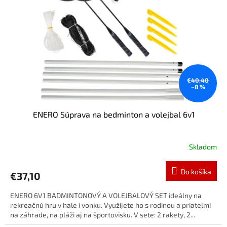
€40,40
–8 %
ENERO Súprava na bedminton a volejbal 6v1
Skladom
Do košíka
€37,10
ENERO 6V1 BADMINTONOVÝ A VOLEJBALOVÝ SET ideálny na
rekreačnú hru v hale i vonku. Využijete ho s rodinou a priateľmi
na záhrade, na pláži aj na športovisku. V sete: 2 rakety, 2...