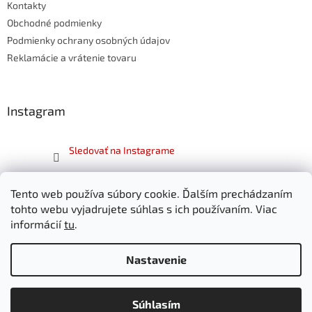
Kontakty
i
e
Obchodné podmienky
Podmienky ochrany osobných údajov
Reklamácie a vrátenie tovaru
Instagram
Sledovať na Instagrame
Facebook
Tento web používa súbory cookie. Ďalším prechádzaním
tohto webu vyjadrujete súhlas s ich používaním. Viac
informácií
tu
.
Nastavenie
Vytvoril Shoptet
Súhlasím
Copyright 2026
SKITT.sk
. Všetky práva vyhradené.