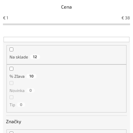
e
Cena
p
r
€
1
€
38
o
d
u
k
t
o
Na sklade
12
v
% Zľava
10
Novinka
0
Tip
0
Značky