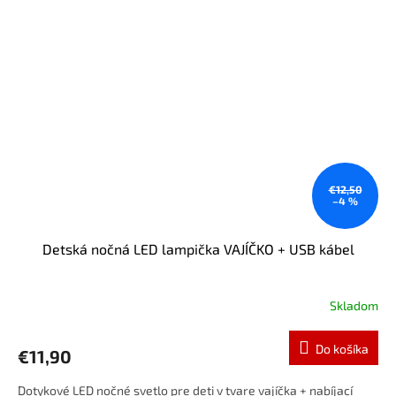
€12,50
–4 %
Detská nočná LED lampička VAJÍČKO + USB kábel
Skladom
Do košíka
€11,90
Dotykové LED nočné svetlo pre deti v tvare vajíčka + nabíjací