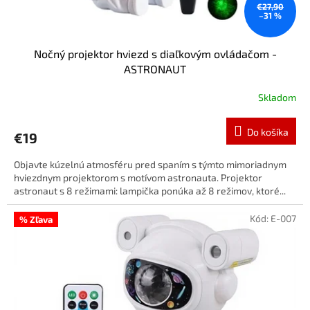
o
€27,90
–31 %
v
Nočný projektor hviezd s diaľkovým ovládačom -
ASTRONAUT
Skladom
Do košíka
€19
Objavte kúzelnú atmosféru pred spaním s týmto mimoriadnym
hviezdnym projektorom s motívom astronauta. Projektor
astronaut s 8 režimami: lampička ponúka až 8 režimov, ktoré...
Kód:
E-007
% Zľava