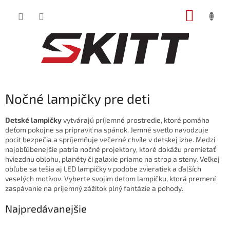
Prejsť
NÁKUP
na
obsah
KOŠÍK
Nočné lampičky pre deti
Detské lampičky
vytvárajú príjemné prostredie, ktoré pomáha
deťom pokojne sa pripraviť na spánok. Jemné svetlo navodzuje
pocit bezpečia a spríjemňuje večerné chvíle v detskej izbe. Medzi
najobľúbenejšie patria nočné projektory, ktoré dokážu premietať
hviezdnu oblohu, planéty či galaxie priamo na strop a steny. Veľkej
obľube sa tešia aj LED lampičky v podobe zvieratiek a ďalších
veselých motívov. Vyberte svojim deťom lampičku, ktorá premení
zaspávanie na príjemný zážitok plný fantázie a pohody.
Najpredávanejšie