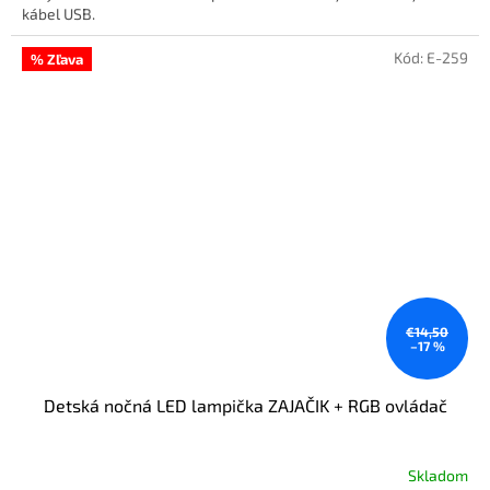
kábel USB.
Kód:
E-259
% Zľava
€14,50
–17 %
Detská nočná LED lampička ZAJAČIK + RGB ovládač
Skladom