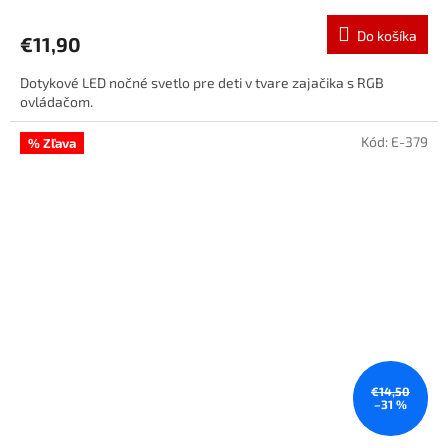
Do košíka
€11,90
Dotykové LED nočné svetlo pre deti v tvare zajačika s RGB
ovládačom.
Kód:
E-379
% Zľava
€14,50
–31 %