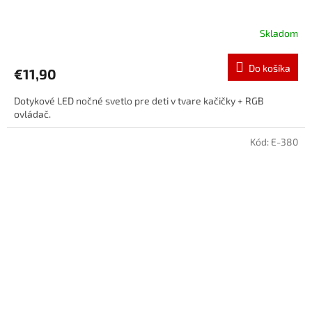
Skladom
Do košíka
€11,90
Dotykové LED nočné svetlo pre deti v tvare kačičky + RGB
ovládač.
Kód:
E-380