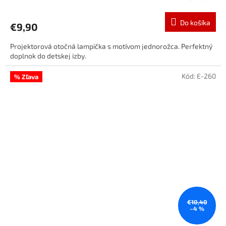
Do košíka
€9,90
Projektorová otočná lampička s motívom jednorožca. Perfektný
doplnok do detskej izby.
Kód:
E-260
% Zľava
€10,40
–4 %