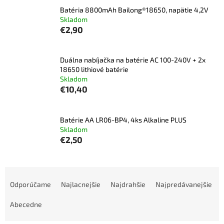
Batéria 8800mAh Bailong®18650, napätie 4,2V
Skladom
€2,90
Duálna nabíjačka na batérie AC 100-240V + 2x
18650 lithiové batérie
Skladom
€10,40
Batérie AA LR06-BP4, 4ks Alkaline PLUS
Skladom
€2,50
R
a
Odporúčame
Najlacnejšie
Najdrahšie
Najpredávanejšie
d
e
Abecedne
n