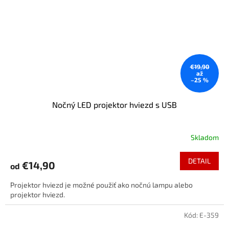
€19,90
až
–25 %
Nočný LED projektor hviezd s USB
Skladom
DETAIL
€14,90
od
Projektor hviezd je možné použiť ako nočnú lampu alebo
projektor hviezd.
Kód:
E-359