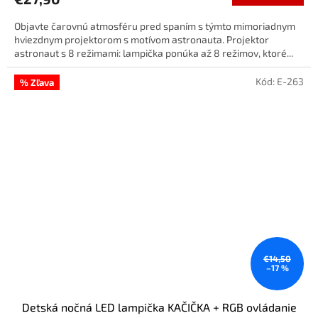
Objavte čarovnú atmosféru pred spaním s týmto mimoriadnym
hviezdnym projektorom s motívom astronauta. Projektor
astronaut s 8 režimami: lampička ponúka až 8 režimov, ktoré...
Kód:
E-263
% Zľava
€14,50
–17 %
Detská nočná LED lampička KAČIČKA + RGB ovládanie