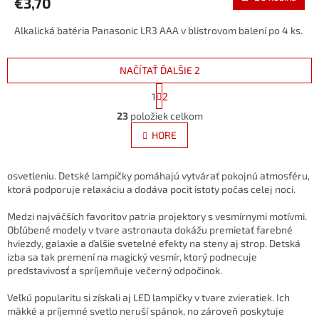
€3,70
Alkalická batéria Panasonic LR3 AAA v blistrovom balení po 4 ks.
NAČÍTAŤ ĎALŠIE 2
S
1
2
t
O
r
23
položiek celkom
v
á
l
HORE
n
á
k
d
o
v
a
osvetleniu. Detské lampičky pomáhajú vytvárať pokojnú atmosféru,
a
c
ktorá podporuje relaxáciu a dodáva pocit istoty počas celej noci.
n
i
i
e
Medzi najväčších favoritov patria projektory s vesmírnymi motívmi.
e
p
Obľúbené modely v tvare astronauta dokážu premietať farebné
r
hviezdy, galaxie a ďalšie svetelné efekty na steny aj strop. Detská
v
izba sa tak premení na magický vesmír, ktorý podnecuje
k
predstavivosť a spríjemňuje večerný odpočinok.
y
v
Veľkú popularitu si získali aj LED lampičky v tvare zvieratiek. Ich
ý
mäkké a príjemné svetlo neruší spánok, no zároveň poskytuje