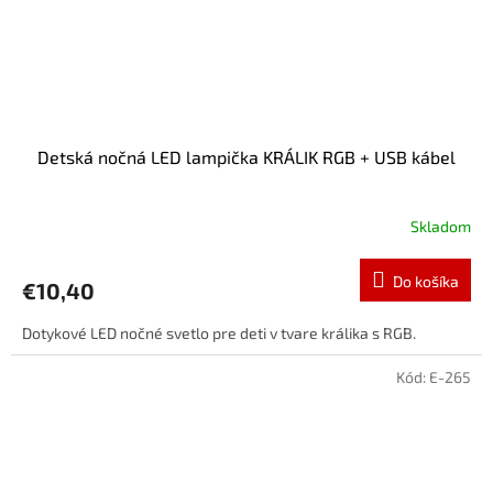
Detská nočná LED lampička KRÁLIK RGB + USB kábel
Skladom
Do košíka
€10,40
Dotykové LED nočné svetlo pre deti v tvare králika s RGB.
Kód:
E-265