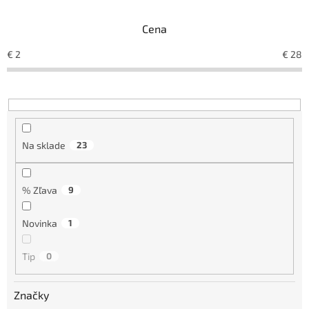
i
e
Cena
p
r
€
2
€
28
o
d
u
k
t
o
Na sklade
23
v
% Zľava
9
Novinka
1
Tip
0
Značky