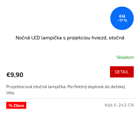
€12
–17 %
Nočná LED lampička s projekciou hviezd, otočná
Skladom
DETAIL
€9,90
Projektorová otočná lampička. Perfektný doplnok do detskej
izby.
Kód:
E-243-CN
% Zľava