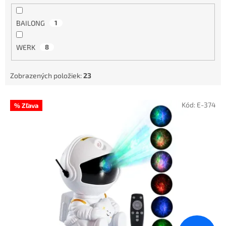
BAILONG
1
WERK
8
Zobrazených položiek:
23
V
Kód:
E-374
% Zľava
ý
p
i
s
p
r
o
d
u
k
t