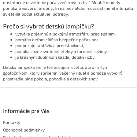
p
dostatočné osvetlenie počas večerných chvíľ. Mnohé modely
i
ponúkajú viacero farebných režimov alebo možnosť meniť intenzitu
s
svietenia podľa aktuálnej potreby.
u
Prečo si vybrať detskú lampičku?
vytvára príjemnú a pokojnú atmosféru pred spaním,
pomáha deťom cítiť sa bezpečne počas noci,
podporuje fantáziu a predstavivosť,
ponúka rôzne svetelné efekty a farebné režimy,
je krásnym doplnkom každej detskej izby.
Detská lampička nie je len zdrojom svetla, ale aj milým
spoločníkom, ktorý spríjemní večerný rituál a pomôže vytvoriť
prostredie plné pokoja, pohodlia a detských snov.
Z
á
p
ä
Informácie pre Vás
t
Kontakty
i
e
Obchodné podmienky