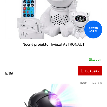
€27,90
–31 %
Nočný projektor hviezd ASTRONAUT
Skladom
Do košíka
€19
Kód:
E-374-CN