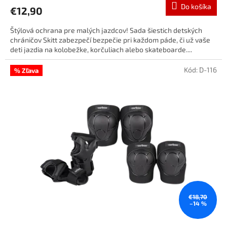
Do košíka
€12,90
Štýlová ochrana pre malých jazdcov! Sada šiestich detských
chráničov Skitt zabezpečí bezpečie pri každom páde, či už vaše
deti jazdia na kolobežke, korčuliach alebo skateboarde....
Kód:
D-116
% Zľava
€18,70
–14 %