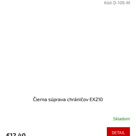
Kód:
D-109-M
Čierna súprava chráničov EX210
Skladom
DETAIL
€12,40