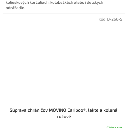
kolieskových korčuliach, kolobežkách alebo i detských
odrážadle.
Kód:
D-266-S
Súprava chráničov MOVINO Cariboo®, lakte a kolená,
ružové
Skladom