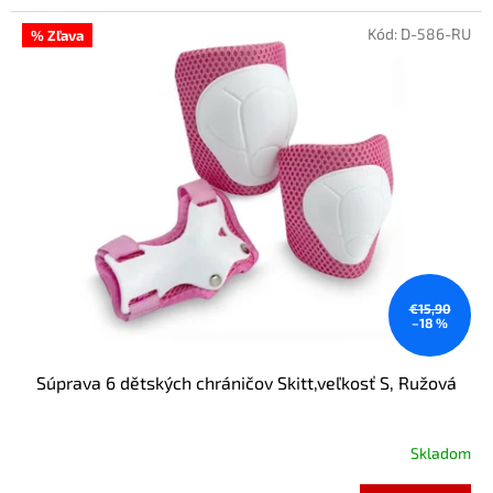
Kód:
D-586-RU
% Zľava
€15,90
–18 %
Súprava 6 dětských chráničov Skitt,veľkosť S, Ružová
Skladom