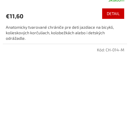
DETAIL
€11,60
Anatomicky tvarované chrániče pre deti jazdiace na bicykli,
kolieskových korčuliach, kolobežkách alebo i detských
odrážadle.
Kód:
CH-014-M