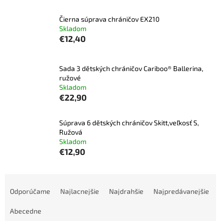
Čierna súprava chráničov EX210
Skladom
€12,40
Sada 3 dětských chráničov Cariboo® Ballerina,
ružové
Skladom
€22,90
Súprava 6 dětských chráničov Skitt,veľkosť S,
Ružová
Skladom
€12,90
R
a
Odporúčame
Najlacnejšie
Najdrahšie
Najpredávanejšie
d
e
Abecedne