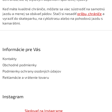
Keď máte kvalitné chrániče, môžete sa viac sústrediť na samotnú
jazdu a menej sa obávať pádov. Stačí si nasadiť
prilbu, chrániče
a
vyraziť do skateparku, na cyklotrasu alebo na pohodovú jazdu s
kamarátmi.
Z
á
p
ä
Informácie pre Vás
t
Kontakty
i
e
Obchodné podmienky
Podmienky ochrany osobných údajov
Reklamácie a vrátenie tovaru
Instagram
Sledovať na Instagrame