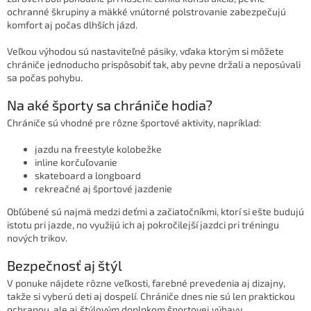
s
ochranné škrupiny a mäkké vnútorné polstrovanie zabezpečujú
u
komfort aj počas dlhších jázd.
Veľkou výhodou sú nastaviteľné pásiky, vďaka ktorým si môžete
chrániče jednoducho prispôsobiť tak, aby pevne držali a neposúvali
sa počas pohybu.
Na aké športy sa chrániče hodia?
Chrániče sú vhodné pre rôzne športové aktivity, napríklad:
jazdu na freestyle kolobežke
inline korčuľovanie
skateboard a longboard
rekreačné aj športové jazdenie
Obľúbené sú najmä medzi deťmi a začiatočníkmi, ktorí si ešte budujú
istotu pri jazde, no využijú ich aj pokročilejší jazdci pri tréningu
nových trikov.
Bezpečnosť aj štýl
V ponuke nájdete rôzne veľkosti, farebné prevedenia aj dizajny,
takže si vyberú deti aj dospelí. Chrániče dnes nie sú len praktickou
ochranou, ale aj štýlovým doplnkom športovej výbavy.