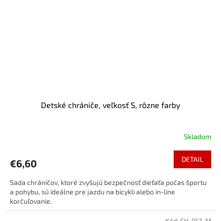
Detské chrániče, veľkosť S, rôzne farby
Skladom
DETAIL
€6,60
Sada chráničov, ktoré zvyšujú bezpečnosť dieťaťa počas športu
a pohybu, sú ideálne pre jazdu na bicykli alebo in-line
korčuľovanie.
Kód:
CH-012-M