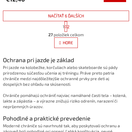
NAČÍTAŤ 6 ĎALŠÍCH
S
1
2
t
O
r
27
položiek celkom
v
á
l
HORE
n
á
k
d
o
v
Ochrana pri jazde je základ
a
a
c
Pri jazde na kolobežke, korčuliach alebo skateboarde sú pády
n
i
prirodzenou súčasťou učenia aj tréningu. Práve preto patria
i
e
e
chrániče medzi najdôležitejšie ochranné prvky pre deti aj
p
dospelých bez ohľadu na skúsenosti.
r
v
Chrániče pomáhajú ochrániť najviac namáhané časti tela – kolená,
k
lakte a zápästia – a výrazne znižujú riziko odrenín, narazení či
y
nepríjemných úrazov.
v
ý
Pohodlné a praktické prevedenie
p
Moderné chrániče sú navrhnuté tak, aby poskytovali ochranu a
i
zároveň boli pohodlné pri nosení. Ľahká konštrukcia, pevné