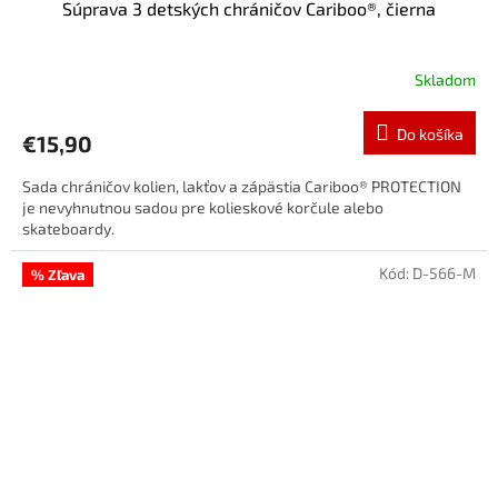
Súprava 3 detských chráničov Cariboo®, čierna
Skladom
Do košíka
€15,90
Sada chráničov kolien, lakťov a zápästia Cariboo® PROTECTION
je nevyhnutnou sadou pre kolieskové korčule alebo
skateboardy.
Kód:
D-566-M
% Zľava