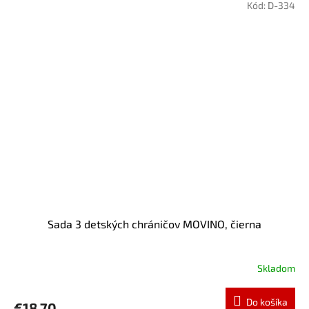
Kód:
D-334
Sada 3 detských chráničov MOVINO, čierna
Skladom
Do košíka
€18,70