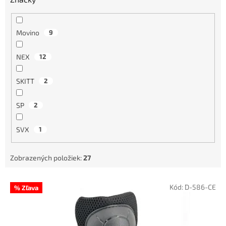
Movino
9
NEX
12
SKITT
2
SP
2
SVX
1
Zobrazených položiek:
27
V
Kód:
D-586-CE
% Zľava
ý
p
i