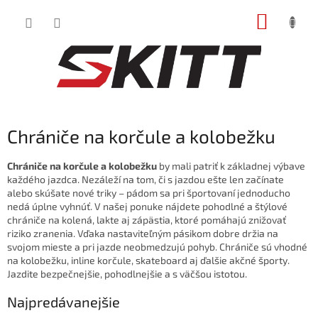
Prejsť
NÁKUP
na
obsah
KOŠÍK
Chrániče na korčule a kolobežku
Chrániče na korčule a kolobežku
by mali patriť k základnej výbave
každého jazdca. Nezáleží na tom, či s jazdou ešte len začínate
alebo skúšate nové triky – pádom sa pri športovaní jednoducho
nedá úplne vyhnúť. V našej ponuke nájdete pohodlné a štýlové
chrániče na kolená, lakte aj zápästia, ktoré pomáhajú znižovať
riziko zranenia. Vďaka nastaviteľným pásikom dobre držia na
svojom mieste a pri jazde neobmedzujú pohyb. Chrániče sú vhodné
na kolobežku, inline korčule, skateboard aj ďalšie akčné športy.
Jazdite bezpečnejšie, pohodlnejšie a s väčšou istotou.
Najpredávanejšie