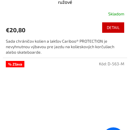
ružové
Skladom
DETAIL
€20,80
Sada chráničov kolien a lakťov Cariboo® PROTECTION je
nevyhnutnou výbavou pre jazdu na kolieskových korčuliach
alebo skateboarde.
Kód:
D-563-M
% Zľava