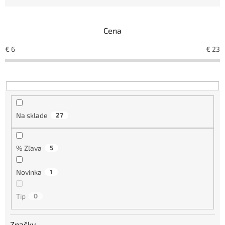
n
i
e
Cena
p
r
€
6
€
23
o
d
u
k
t
o
Na sklade
27
v
% Zľava
5
Novinka
1
Tip
0
Značky