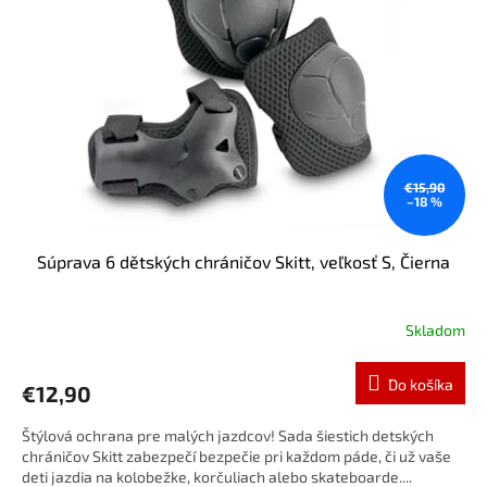
s
p
r
o
d
u
k
t
o
€15,90
–18 %
v
Súprava 6 dětských chráničov Skitt, veľkosť S, Čierna
Skladom
Do košíka
€12,90
Štýlová ochrana pre malých jazdcov! Sada šiestich detských
chráničov Skitt zabezpečí bezpečie pri každom páde, či už vaše
deti jazdia na kolobežke, korčuliach alebo skateboarde....