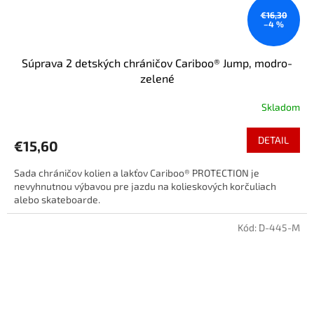
€16,30
–4 %
Súprava 2 detských chráničov Cariboo® Jump, modro-
zelené
Skladom
DETAIL
€15,60
Sada chráničov kolien a lakťov Cariboo® PROTECTION je
nevyhnutnou výbavou pre jazdu na kolieskových korčuliach
alebo skateboarde.
Kód:
D-445-M