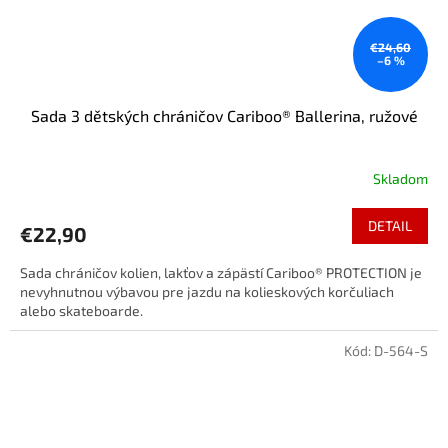
€24,60
–6 %
Sada 3 dětských chráničov Cariboo® Ballerina, ružové
Skladom
DETAIL
€22,90
Sada chráničov kolien, lakťov a zápästí Cariboo® PROTECTION je
nevyhnutnou výbavou pre jazdu na kolieskových korčuliach
alebo skateboarde.
Kód:
D-564-S