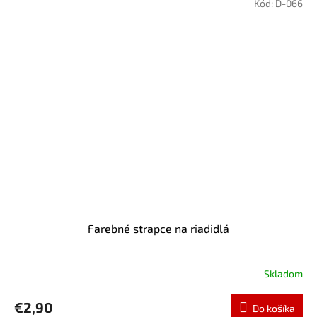
Kód:
D-066
Farebné strapce na riadidlá
Skladom
€2,90
Do košíka