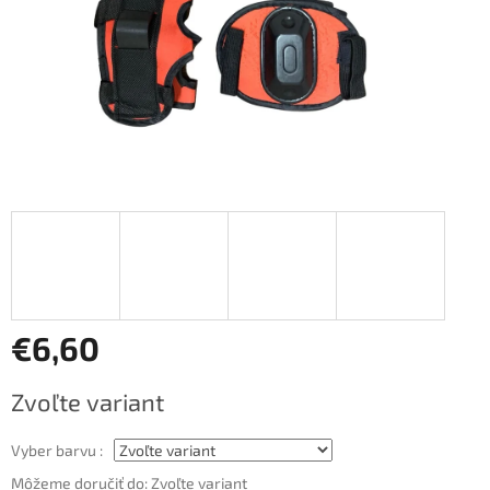
€6,60
Jednotková
Zvoľte variant
cena:
Vyber barvu :
Môžeme doručiť do:
Zvoľte variant