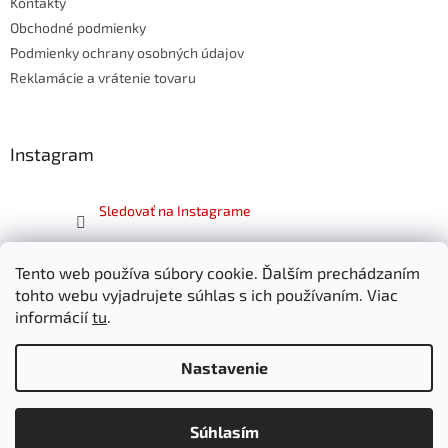
Kontakty
i
e
Obchodné podmienky
Podmienky ochrany osobných údajov
Reklamácie a vrátenie tovaru
Instagram
Sledovať na Instagrame
Facebook
Tento web používa súbory cookie. Ďalším prechádzaním
tohto webu vyjadrujete súhlas s ich používaním. Viac
informácií
tu
.
Nastavenie
Vytvoril Shoptet
Súhlasím
Copyright 2026
SKITT.sk
. Všetky práva vyhradené.