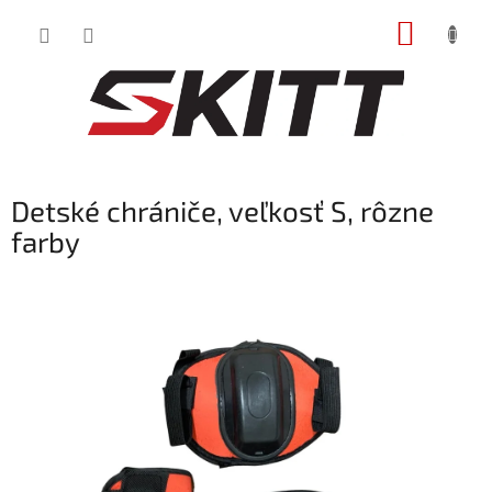
Prejsť
NÁKUP
na
obsah
KOŠÍK
Detské chrániče, veľkosť S, rôzne
farby