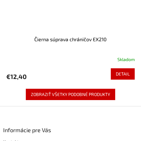
Čierna súprava chráničov EX210
Skladom
DETAIL
€12,40
ZOBRAZIŤ VŠETKY PODOBNÉ PRODUKTY
Z
á
p
ä
Informácie pre Vás
t