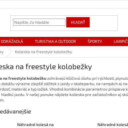
HĽADAŤ
ODRÁŽADLÁ
TURISTIKA A OUTDOOR
ŠPORTY
LAMPIČ
ky
Kolieska na freestyle kolobežky
eska na freestyle kolobežky
a na freestyle kolobežku
zohrávajú kľúčovú úlohu pri rýchlosti, plynulo
 dokážu výrazne zlepšiť zážitok z jazdy v skateparku, na rampách aj na 
tvrdosť, materiál a typ ložísk. Vhodná kombinácia parametrov prispieva k
a hladkú jazdu. V našej ponuke nájdete kolieska pre začiatočníkov aj skú
m.
edávanejšie
Náhradné kolesá na
Náhradné kolesá