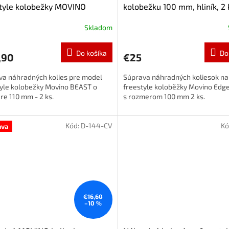
tyle kolobežky MOVINO
kolobežku 100 mm, hliník, 2 
, 110 mm, 2 ks
Zlatá
Skladom
Do košíka
Do
,90
€25
va náhradných kolies pre model
Súprava náhradných koliesok n
tyle kolobežky Movino BEAST o
freestyle koloběžky Movino Edge
e 110 mm - 2 ks.
s rozmerom 100 mm 2 ks.
Kód:
D-144-CV
Kó
ava
€16,60
–10 %