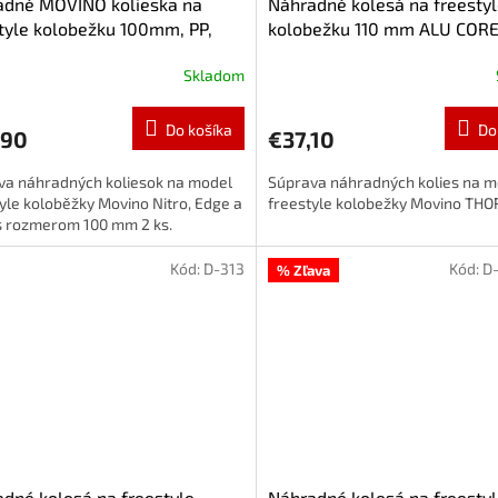
adné MOVINO kolieska na
Náhradné kolesá na freesty
tyle kolobežku 100mm, PP,
kolobežku 110 mm ALU CORE,
Červená
Skladom
Do košíka
Do
,90
€37,10
va náhradných koliesok na model
Súprava náhradných kolies na m
yle koloběžky Movino Nitro, Edge a
freestyle kolobežky Movino THO
 s rozmerom 100 mm 2 ks.
Kód:
D-313
Kód:
D
% Zľava
dné kolesá na freestyle
Náhradné kolesá na freesty