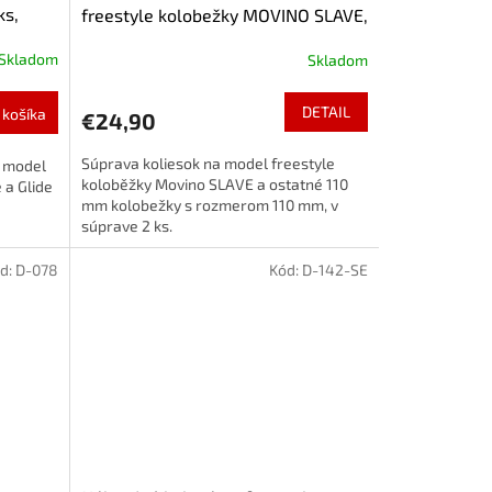
ks,
freestyle kolobežky MOVINO SLAVE,
110mm
Skladom
Skladom
DETAIL
 košíka
€24,90
Súprava koliesok na model freestyle
a model
koloběžky Movino SLAVE a ostatné 110
 a Glide
mm kolobežky s rozmerom 110 mm, v
súprave 2 ks.
d:
D-078
Kód:
D-142-SE