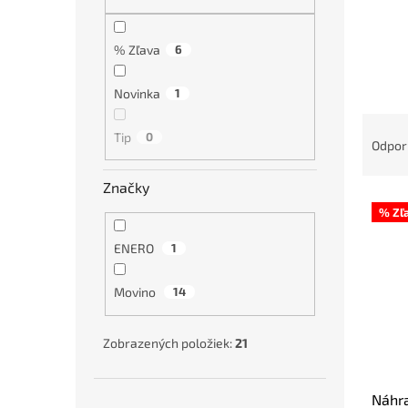
% Zľava
6
Novinka
1
R
Tip
0
a
Odpo
d
e
Značky
V
n
% Zľ
ý
i
p
e
ENERO
1
i
p
s
r
Movino
14
p
o
r
d
o
u
Zobrazených položiek:
21
d
k
u
t
Náhr
k
o