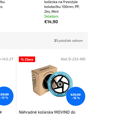
žku
kolieska na freestyle
ks
kolobežku 100mm, PP,
2ks, Mint
Skladom
€14,90
21
položiek celkom
D-143-ZT
Kód:
D-233-MO
% Zľava
€28,80
€29,90
–13 %
–16 %
le
Náhradné kolieska MOVINO do