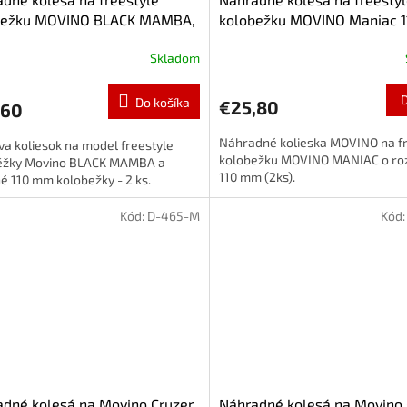
bežku MOVINO BLACK MAMBA,
kolobežku MOVINO Maniac 
m, 2 ks
Nylon, 2 ks
Skladom
Do košíka
€25,80
,60
Náhradné kolieska MOVINO na fr
a koliesok na model freestyle
kolobežku MOVINO MANIAC o r
ěžky Movino BLACK MAMBA a
110 mm (2ks).
é 110 mm kolobežky - 2 ks.
Kód:
D-465-M
Kód
dné kolesá na Movino Cruzer
Náhradné kolesá na Movino 