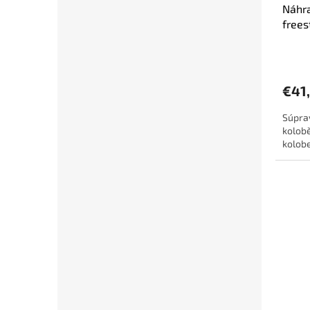
Náhr
frees
Krake
€41
Súprav
kolob
kolob