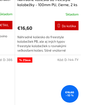
kolobežky - 100mm PU, čierne, 2 ks
Skladom
Skladom
DETAIL
Do košíka
€16,60
ovino
Náhradné koliesko do freestyle
kolobežiek PB, ale aj iných typov
freestyle kolobežiek s rovnakými
veľkosťami kolies. Silné vnútorné
hliníkové jadro, zosilnená PU vrstva s...
d:
D-386
Kód:
D-144-TY
% Zľava
€16,60
–10 %