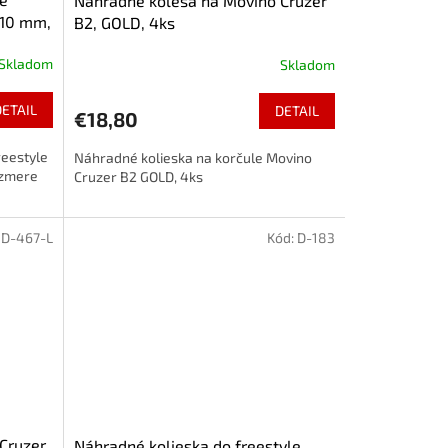
Náhradné kolesá na Movino Cruzer
110 mm,
B2, GOLD, 4ks
Skladom
Skladom
DETAIL
DETAIL
€18,80
eestyle
Náhradné kolieska na korčule Movino
ozmere
Cruzer B2 GOLD, 4ks
:
D-467-L
Kód:
D-183
Cruzer
Náhradné kolieska do freestyle