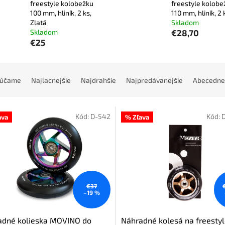
freestyle kolobežku
freestyle kolobe
100 mm, hliník, 2 ks,
110 mm, hliník, 2 
Zlatá
Skladom
Skladom
€28,70
€25
rúčame
Najlacnejšie
Najdrahšie
Najpredávanejšie
Abecedne
Kód:
D-542
Kód:
ava
% Zľava
€37
–19 %
adné kolieska MOVINO do
Náhradné kolesá na freesty