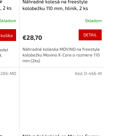
le
Náhradné kolesá na freestyle
 2 ks
kolobežku 110 mm, hliník, 2 ks
Skladom
Skladom
DETAIL
 košíka
€28,70
Náhradné kolieska MOVINO na freestyle
odel
kolobežku Movino X-Core o rozmere 110
R.
mm (2ks)
-286-MO
Kód:
D-466-M
le