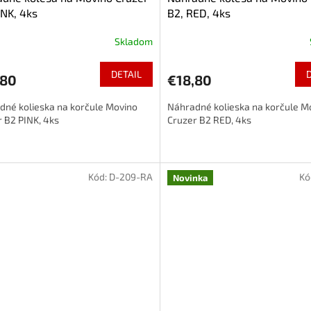
INK, 4ks
B2, RED, 4ks
Skladom
DETAIL
,80
€18,80
dné kolieska na korčule Movino
Náhradné kolieska na korčule M
 B2 PINK, 4ks
Cruzer B2 RED, 4ks
Kód:
D-209-RA
Kó
Novinka