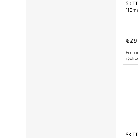
SKITT
110m
VEN
€29
Prémio
rýchlo
SKITT