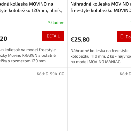
adné kolieska MOVINO na
Náhradné kolieska MOVINO 
tyle kolobežku 120mm, hliník,
freestyle kolobežku MOVIN
n 2 ks
MANIAC, 110 mm, 2 ks
Skladom
DETAIL
Do
,20
€25,80
a koliesok na model freestyle
Náhradné kolieska na freestyle
ěžky Movino KRAKEN a ostatné
kolobežku, 110 mm, 2 ks - najvho
ežky s rozmerom 120 mm.
na model MOVINO MANIAC.
Kód:
D-994-GO
Kód:
D