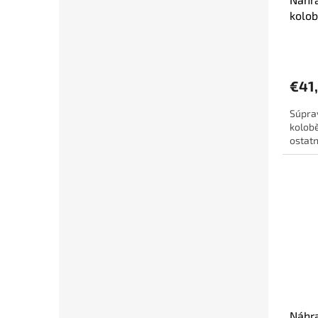
kolo
110 m
€41
Súprav
kolob
ostatn
Náhra