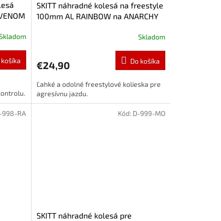
lesá
SKITT náhradné kolesá na freestyle
a VENOM
100mm AL RAINBOW na ANARCHY
Skladom
Skladom
 košíka
Do košíka
€24,90
Ľahké a odolné freestylové kolieska pre
ontrolu.
agresívnu jazdu.
-998-RA
Kód:
D-999-MO
SKITT náhradné kolesá pre