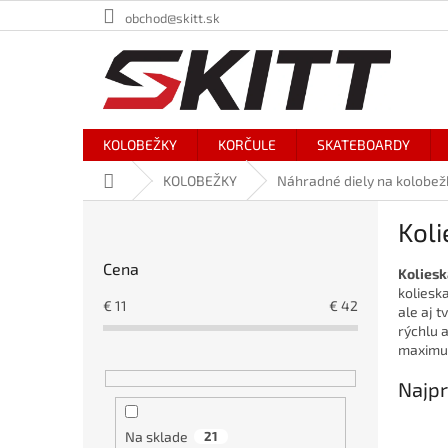
Prejsť
obchod@skitt.sk
na
obsah
KOLOBEŽKY
KORČULE
SKATEBOARDY
Domov
KOLOBEŽKY
Náhradné diely na kolobež
B
Koli
o
č
Cena
Koliesk
n
kolieska
ý
€
11
€
42
ale aj 
p
rýchlu 
a
maximu
n
e
Najpr
l
Na sklade
21