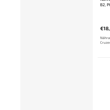
B2, P
€18
Náhra
Cruzer