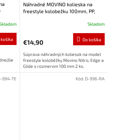
na
Náhradné MOVINO kolieska na
O
freestyle kolobežku 100mm, PP,
2ks, Mint
Skladom
Skladom
 košíka
Do košíka
€14,90
Súprava náhradných koliesok na model
dnejšie
freestyle koloběžky Movino Nitro, Edge a
Glide s rozmerom 100 mm 2 ks.
-994-TE
Kód:
D-996-RA