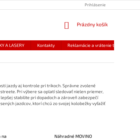
Prihlásenie
NÁKUPNÝ
Prázdny košík
KOŠÍK
KY A LASERY
Kontakty
Reklamácie a vrátenie tovaru
sti jazdy aj kontrole pri trikoch. Správne zvolené
streete. Pri výbere sa oplatí sledovať nielen priemer,
 lepšej stabilite pri dopadoch a zároveň zabezpečí
sených jazdcov, ktorí chcú zo svojej kolobežky vyťažiť
 na
Náhradné MOVINO