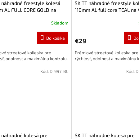
 náhradné freestyle kolesá
SKITT náhradné freestyle ko
m AL FULL CORE GOLD na
110mm AL full core TEAL n
OM
Skladom
Do košíka
Do
€29
vé streetové kolieska pre
Prémiové streetové kolieska pre
sť, odolnosť a maximálnu kontrolu.
rýchlosť, odolnosť a maximálnu k
Kód:
D-997-BL
Kód:
D
 náhradné kolesá pre
SKITT náhradné kolesá pre