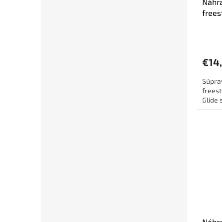
Náhr
frees
2ks, 
€14
Súpra
freest
Glide
Náhra