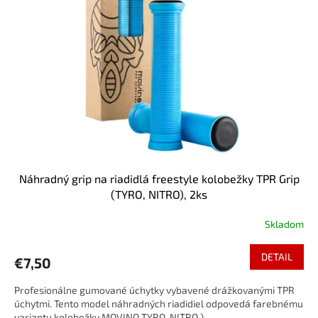
Náhradný grip na riadidlá freestyle kolobežky TPR Grip
(TYRO, NITRO), 2ks
Skladom
DETAIL
€7,50
Profesionálne gumované úchytky vybavené drážkovanými TPR
úchytmi. Tento model náhradných riadidiel odpovedá farebnému
variantu kolobežky MOVINO TYRO, NITRO.)