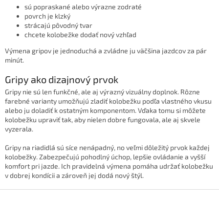
sú popraskané alebo výrazne zodraté
povrch je klzký
strácajú pôvodný tvar
chcete kolobežke dodať nový vzhľad
Výmena gripov je jednoduchá a zvládne ju väčšina jazdcov za pár
minút.
Gripy ako dizajnový prvok
Gripy nie sú len funkčné, ale aj výrazný vizuálny doplnok. Rôzne
farebné varianty umožňujú zladiť kolobežku podľa vlastného vkusu
alebo ju doladiť k ostatným komponentom. Vďaka tomu si môžete
kolobežku upraviť tak, aby nielen dobre fungovala, ale aj skvele
vyzerala.
Gripy na riadidlá sú síce nenápadný, no veľmi dôležitý prvok každej
kolobežky. Zabezpečujú pohodlný úchop, lepšie ovládanie a vyšší
komfort pri jazde. Ich pravidelná výmena pomáha udržať kolobežku
v dobrej kondícii a zároveň jej dodá nový štýl.
Z
á
p