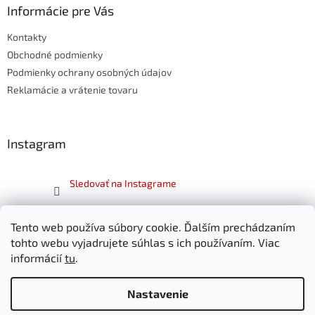
ä
Informácie pre Vás
t
Kontakty
i
e
Obchodné podmienky
Podmienky ochrany osobných údajov
Reklamácie a vrátenie tovaru
Instagram
Sledovať na Instagrame
Facebook
Tento web používa súbory cookie. Ďalším prechádzaním
tohto webu vyjadrujete súhlas s ich používaním. Viac
informácií
tu
.
Nastavenie
Vytvoril Shoptet