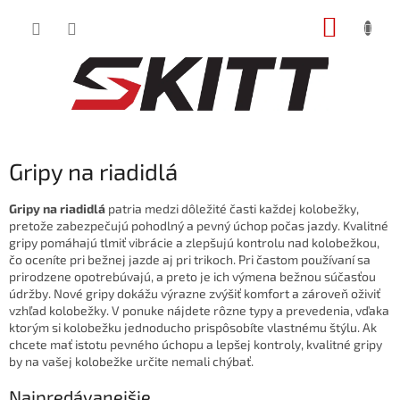
Prejsť
NÁKUP
na
obsah
KOŠÍK
Gripy na riadidlá
Gripy na riadidlá
patria medzi dôležité časti každej kolobežky,
pretože zabezpečujú pohodlný a pevný úchop počas jazdy. Kvalitné
gripy pomáhajú tlmiť vibrácie a zlepšujú kontrolu nad kolobežkou,
čo oceníte pri bežnej jazde aj pri trikoch. Pri častom používaní sa
prirodzene opotrebúvajú, a preto je ich výmena bežnou súčasťou
údržby. Nové gripy dokážu výrazne zvýšiť komfort a zároveň oživiť
vzhľad kolobežky. V ponuke nájdete rôzne typy a prevedenia, vďaka
ktorým si kolobežku jednoducho prispôsobíte vlastnému štýlu. Ak
chcete mať istotu pevného úchopu a lepšej kontroly, kvalitné gripy
by na vašej kolobežke určite nemali chýbať.
Najpredávanejšie