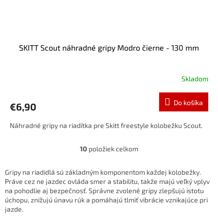
SKITT Scout náhradné gripy Modro čierne - 130 mm
Skladom
Do košíka
€6,90
Náhradné gripy na riadítka pre Skitt freestyle kolobežku Scout.
10
položiek celkom
O
v
l
Gripy na riadidlá sú základným komponentom každej kolobežky.
á
Práve cez ne jazdec ovláda smer a stabilitu, takže majú veľký vplyv
d
na pohodlie aj bezpečnosť. Správne zvolené gripy zlepšujú istotu
a
úchopu, znižujú únavu rúk a pomáhajú tlmiť vibrácie vznikajúce pri
c
jazde.
i