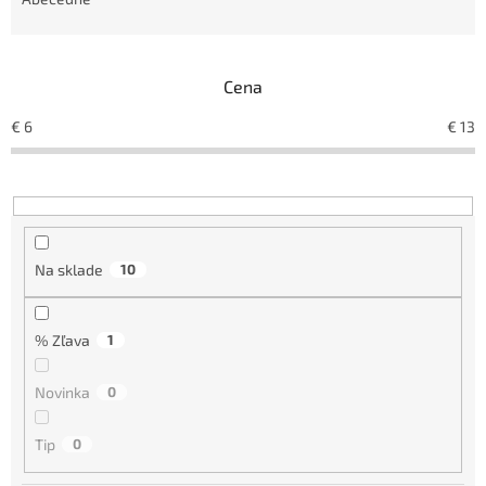
e
n
i
e
Cena
p
r
€
6
€
13
o
d
u
k
t
o
Na sklade
10
v
% Zľava
1
Novinka
0
Tip
0