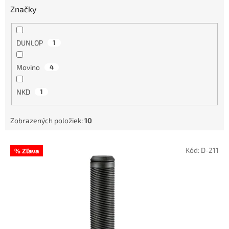
Značky
DUNLOP
1
Movino
4
NKD
1
Zobrazených položiek:
10
V
Kód:
D-211
% Zľava
ý
p
i
s
p
r
o