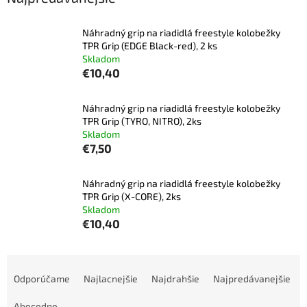
Náhradný grip na riadidlá freestyle kolobežky
TPR Grip (EDGE Black-red), 2 ks
Skladom
€10,40
Náhradný grip na riadidlá freestyle kolobežky
TPR Grip (TYRO, NITRO), 2ks
Skladom
€7,50
Náhradný grip na riadidlá freestyle kolobežky
TPR Grip (X-CORE), 2ks
Skladom
€10,40
R
a
Odporúčame
Najlacnejšie
Najdrahšie
Najpredávanejšie
d
Abecedne