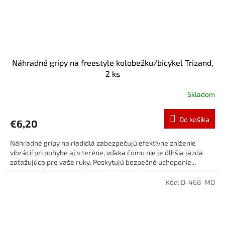
Náhradné gripy na freestyle kolobežku/bicykel Trizand,
2 ks
Skladom
Do košíka
€6,20
Náhradné gripy na riadidlá zabezpečujú efektívne zníženie
vibrácií pri pohybe aj v teréne, vďaka čomu nie je dlhšia jazda
zaťažujúca pre vaše ruky. Poskytujú bezpečné uchopenie...
Kód:
D-468-MO