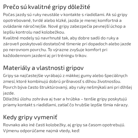
e
Prečo sú kvalitné gripy dôležité
p
Počas jazdy sú ruky neustále v kontakte s riadidlami. Ak sú gripy
r
opotrebované, tvrdé alebo klzké, jazda je menej komfortná a
v
ovládanie náročnejšie. Nové gripy zabezpečia pevnejší úchop a
k
lepšiu kontrolu nad kolobežkou.
y
Kvalitné modely sú navrhnuté tak, aby dobre sadli do ruky a
v
zároveň poskytovali dostatočné tlmenie pri dopadoch alebo jazde
ý
po nerovnom povrchu. To výrazne zvyšuje komfort pri
p
každodennom jazdení aj pri tréningu trikov.
i
s
Materiály a vlastnosti gripov
u
Gripy sa najčastejšie vyrábajú z mäkkej gumy alebo špeciálnych
zmesí, ktoré kombinujú dobrú priľnavosť s dlhou životnosťou.
Povrch býva často štruktúrovaný, aby ruky nešmýkali ani pri dlhšej
jazde.
Dôležitú úlohu zohráva aj tvar a hrúbka – tenšie gripy poskytujú
priamy kontakt s riadidlami, zatiaľ čo hrubšie lepšie tlmia nárazy.
Kedy gripy vymeniť
Rovnako ako iné časti kolobežky, aj gripy sa časom opotrebujú.
Výmenu odporúčame najmä vtedy, keď: