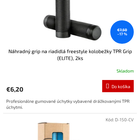
d
u
k
t
o
€7,50
–17 %
v
Náhradný grip na riadidlá freestyle kolobežky TPR Grip
(ELITE), 2ks
Skladom
Do košíka
€6,20
Profesionálne gumované úchytky vybavené drážkovanými TPR
úchytmi.
Kód:
D-150-CV