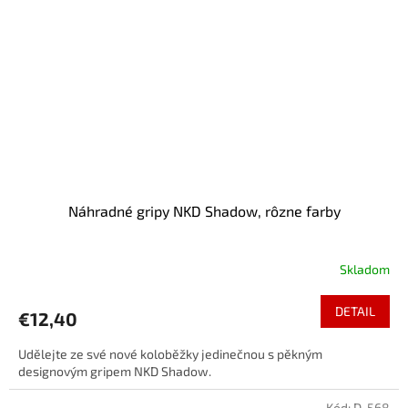
Náhradné gripy NKD Shadow, rôzne farby
Skladom
DETAIL
€12,40
Udělejte ze své nové koloběžky jedinečnou s pěkným
designovým gripem NKD Shadow.
Kód:
D-568