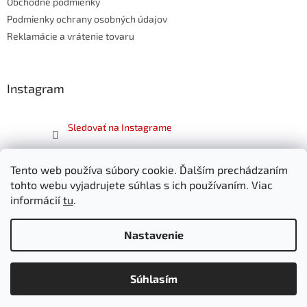
e
Obchodné podmienky
Podmienky ochrany osobných údajov
Reklamácie a vrátenie tovaru
Instagram
Sledovať na Instagrame
Facebook
Tento web používa súbory cookie. Ďalším prechádzaním
tohto webu vyjadrujete súhlas s ich používaním. Viac
informácií
tu
.
Nastavenie
Vytvoril Shoptet
Súhlasím
Copyright 2026
SKITT.sk
. Všetky práva vyhradené.