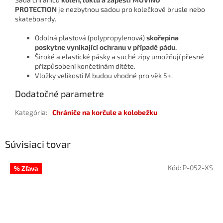
PROTECTION
je nezbytnou sadou pro kolečkové brusle nebo
skateboardy.
Odolná plastová (polypropylenová)
skořepina
poskytne vynikající ochranu v případě pádu.
Široké a elastické pásky a suché zipy umožňují přesné
přizpůsobení končetinám dítěte.
Vložky velikosti M budou vhodné pro věk 5+.
Dodatočné parametre
Kategória
:
Chrániče na korčule a kolobežku
Súvisiaci tovar
Kód:
P-052-XS
% Zľava