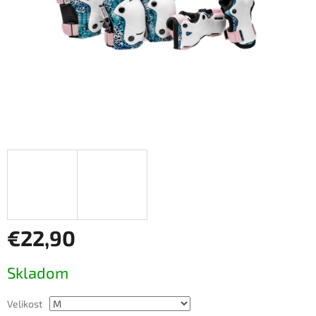
€22,90
Jednotková
Skladom
cena:
Velikost