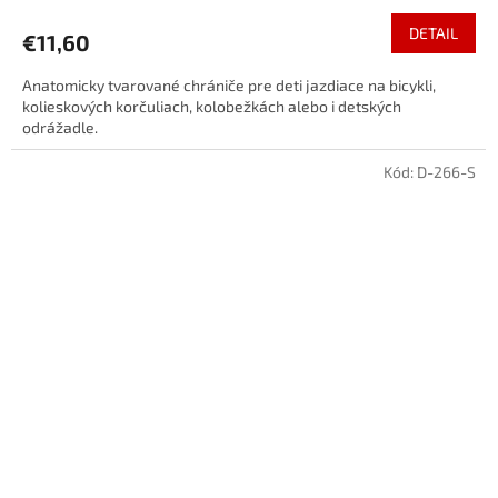
DETAIL
€11,60
Anatomicky tvarované chrániče pre deti jazdiace na bicykli,
kolieskových korčuliach, kolobežkách alebo i detských
odrážadle.
Kód:
D-266-S