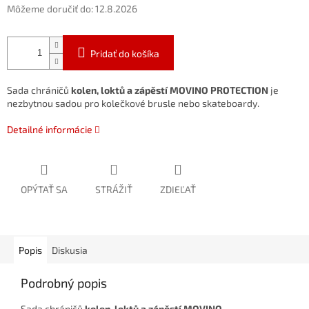
Môžeme doručiť do:
12.8.2026
Pridať do košíka
Sada chráničů
kolen, loktů a zápěstí
MOVINO PROTECTION
je
nezbytnou sadou pro kolečkové brusle nebo skateboardy.
Detailné informácie
OPÝTAŤ SA
STRÁŽIŤ
ZDIEĽAŤ
Popis
Diskusia
Podrobný popis
Sada chráničů
kolen, loktů a zápěstí
MOVINO