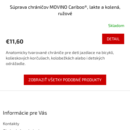
Súprava chráničov MOVINO Cariboo®, lakte a kolená,
ružové
Skladom
DETAIL
€11,60
Anatomicky tvarované chrániče pre deti jazdiace na bicykli,
kolieskových korčuliach, kolobežkách alebo i detských
odrážadle.
ZOBRAZIŤ VŠETKY PODOBNÉ PRODUKTY
Z
á
p
ä
Informácie pre Vás
t
Kontakty
i