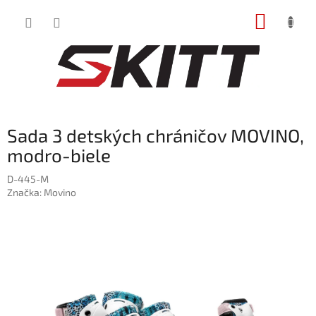
Prejsť
NÁKUP
na
obsah
KOŠÍK
Sada 3 detských chráničov MOVINO,
modro-biele
D-445-M
Značka:
Movino