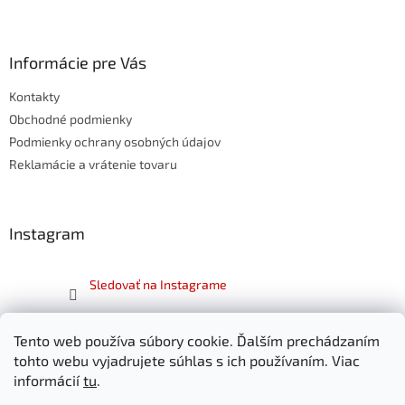
Z
á
p
ä
Informácie pre Vás
t
Kontakty
i
e
Obchodné podmienky
Podmienky ochrany osobných údajov
Reklamácie a vrátenie tovaru
Instagram
Sledovať na Instagrame
Facebook
Tento web používa súbory cookie. Ďalším prechádzaním
tohto webu vyjadrujete súhlas s ich používaním. Viac
informácií
tu
.