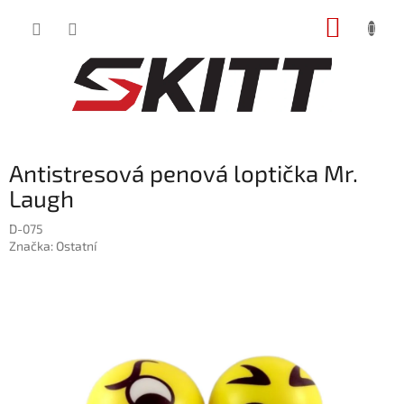
Prejsť
NÁKUP
na
obsah
KOŠÍK
Antistresová penová loptička Mr.
Laugh
D-075
Značka:
Ostatní