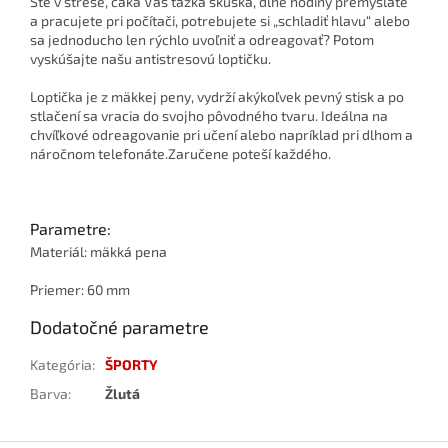
Ste v strese, čaká Vás ťažká skúška, dlhé hodiny premýšľate
a pracujete pri počítači, potrebujete si „schladiť hlavu“ alebo
sa jednoducho len rýchlo uvoľniť a odreagovať? Potom
vyskúšajte našu antistresovú loptičku.
Loptička je z mäkkej peny, vydrží akýkoľvek pevný stisk a po
stlačení sa vracia do svojho pôvodného tvaru. Ideálna na
chvíľkové odreagovanie pri učení alebo napríklad pri dlhom a
náročnom telefonáte.Zaručene poteší každého.
Parametre:
Materiál: mäkká pena
Priemer: 60 mm
Dodatočné parametre
Kategória
:
ŠPORTY
Barva
:
Žlutá