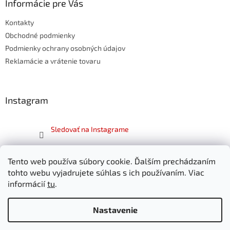
ä
Informácie pre Vás
t
Kontakty
i
e
Obchodné podmienky
Podmienky ochrany osobných údajov
Reklamácie a vrátenie tovaru
Instagram
Sledovať na Instagrame
Facebook
Tento web používa súbory cookie. Ďalším prechádzaním
tohto webu vyjadrujete súhlas s ich používaním. Viac
informácií
tu
.
Nastavenie
Vytvoril Shoptet