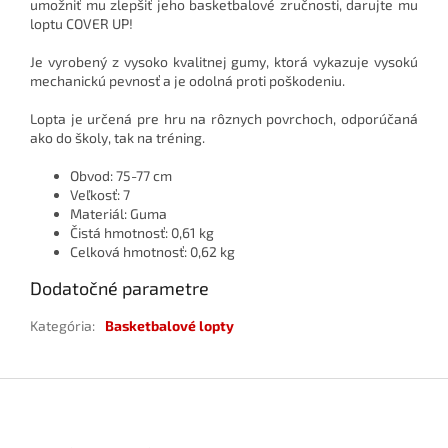
umožniť mu zlepšiť jeho basketbalové zručnosti, darujte mu
loptu COVER UP!
Je vyrobený z vysoko kvalitnej gumy, ktorá vykazuje vysokú
mechanickú pevnosť a je odolná proti poškodeniu.
Lopta je určená pre hru na rôznych povrchoch, odporúčaná
ako do školy, tak na tréning.
Obvod: 75-77 cm
Veľkosť: 7
Materiál: Guma
Čistá hmotnosť: 0,61 kg
Celková hmotnosť: 0,62 kg
Dodatočné parametre
Kategória
:
Basketbalové lopty
Z
á
p