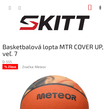
Prejsť
NÁKUP
na
obsah
KOŠÍK
Basketbalová lopta MTR COVER UP,
veľ. 7
D-555
Značka:
Meteor
% Zľava