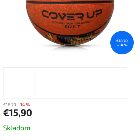
€18,70
–14 %
€18,70
–14 %
€15,90
Jednotková
Skladom
cena: