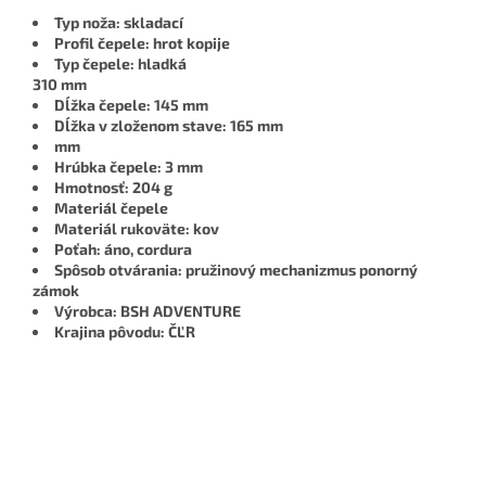
Typ noža: skladací
Profil čepele: hrot kopije
Typ čepele: hladká
310 mm
Dĺžka čepele: 145 mm
Dĺžka v zloženom stave: 165 mm
mm
Hrúbka čepele: 3 mm
Hmotnosť: 204 g
Materiál čepele
Materiál rukoväte: kov
Poťah: áno, cordura
Spôsob otvárania: pružinový mechanizmus
ponorný
zámok
Výrobca: BSH ADVENTURE
Krajina pôvodu: ČĽR
Buďte prvý, kto napíše príspevok k tejto položke.
PRIDAŤ KOMENTÁR