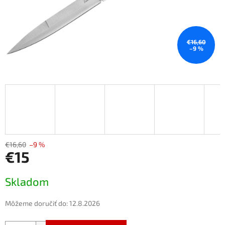
€16,60
–9 %
€16,60
–9 %
€15
Jednotková
Skladom
cena:
Môžeme doručiť do:
12.8.2026