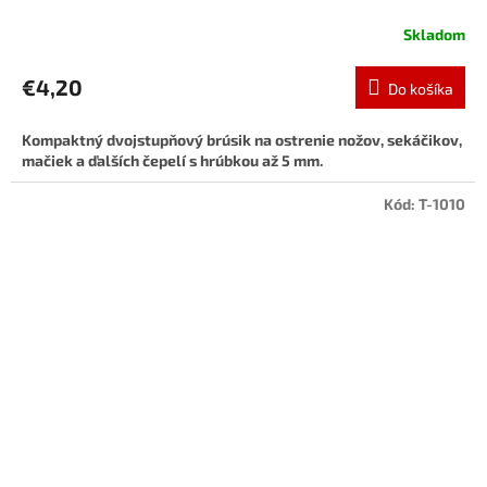
Skladom
€4,20
Do košíka
Kompaktný dvojstupňový brúsik na ostrenie nožov, sekáčikov,
mačiek a ďalších čepelí s hrúbkou až 5 mm.
Kód:
T-1010