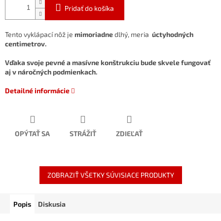
Pridať do košíka
Tento vyklápací nôž je
mimoriadne
dlhý, meria
úctyhodných
centimetrov.
Vďaka
svoje pevné a masívne
konštrukciu bude skvele fungovať
aj v náročných podmienkach.
Detailné informácie
OPÝTAŤ SA
STRÁŽIŤ
ZDIEĽAŤ
ZOBRAZIŤ VŠETKY SÚVISIACE PRODUKTY
Popis
Diskusia