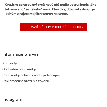
Kvalitne spracovaný pružinový nôž podľa vzoru ikonického
talianskeho "sicílskeho" noža. Klasický, dokonalý dizajn je
jedným z najznámejších vzorov na svete.
ZOBRAZIŤ VŠETKY PODOBNÉ PRODUKTY
Z
á
p
ä
Informácie pre Vás
t
Kontakty
i
e
Obchodné podmienky
Podmienky ochrany osobných údajov
Reklamácie a vrátenie tovaru
Instagram