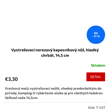
€4
–17 %
Vystreľovací nerezový kapesníkový nôž, hladký
chrbát, 14,5 cm
Skladom
DETAIL
€3,30
Vreckový malý vystreľovací nožík, vhodný predovšetkým do
prírody, kemping či rybárčenie alebo aj pre všetkých hubárov.
Veľkosť noža 14,5cm.
Kód:
T-437