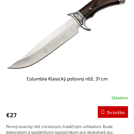
i
o
s
d
p
u
r
k
o
t
d
o
u
v
k
t
o
v
Columbia Klasický poľovný nôž, 31 cm
Skladom
Do košíka
€27
Pevný lovecký nôž s krásnym, tradičným vzhľadom. Bude
dokonalým a spoľahlivým spoločníkom pre akýkoľvek lov,