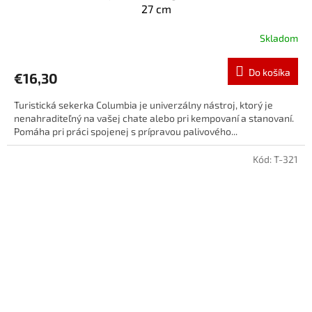
27 cm
Skladom
Do košíka
€16,30
Turistická sekerka Columbia je univerzálny nástroj, ktorý je
nenahraditeľný na vašej chate alebo pri kempovaní a stanovaní.
Pomáha pri práci spojenej s prípravou palivového...
Kód:
T-321