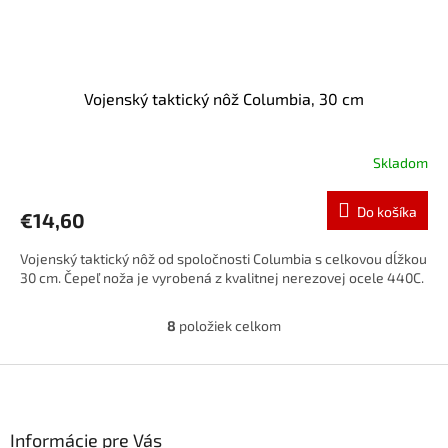
Vojenský taktický nôž Columbia, 30 cm
Skladom
Do košíka
€14,60
Vojenský taktický nôž od spoločnosti Columbia s celkovou dĺžkou
30 cm. Čepeľ noža je vyrobená z kvalitnej nerezovej ocele 440C.
8
položiek celkom
O
v
l
Z
á
á
d
p
a
ä
Informácie pre Vás
c