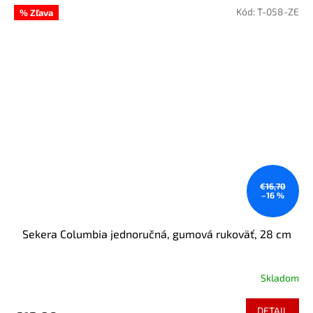
Kód:
T-058-ZE
% Zľava
€16,70
–16 %
Sekera Columbia jednoručná, gumová rukoväť, 28 cm
Skladom
DETAIL