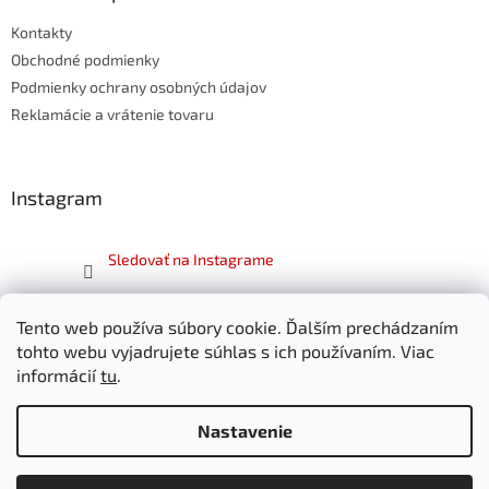
t
i
Kontakty
i
e
p
e
Obchodné podmienky
r
Podmienky ochrany osobných údajov
v
Reklamácie a vrátenie tovaru
k
y
v
ý
Instagram
p
i
s
Sledovať na Instagrame
u
Facebook
Tento web používa súbory cookie. Ďalším prechádzaním
tohto webu vyjadrujete súhlas s ich používaním. Viac
informácií
tu
.
Nastavenie
Vytvoril Shoptet