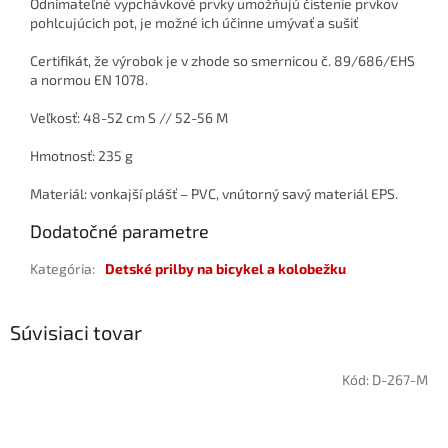
Odnímateľné vypchávkové prvky umožňujú čistenie prvkov
pohlcujúcich pot, je možné ich účinne umývať a sušiť
Certifikát, že výrobok je v zhode so smernicou č. 89/686/EHS
a normou EN 1078.
Veľkosť: 48-52 cm S // 52-56 M
Hmotnosť: 235 g
Materiál: vonkajší plášť – PVC, vnútorný savý materiál EPS.
Dodatočné parametre
Kategória
:
Detské prilby na bicykel a kolobežku
Súvisiaci tovar
Kód:
D-267-M