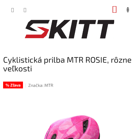
Prejsť
NÁKUP
na
obsah
KOŠÍK
Cyklistická prilba MTR ROSIE, rôzne
veľkosti
Značka:
MTR
% Zľava