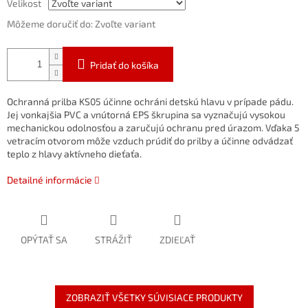
Velikost
Môžeme doručiť do:
Zvoľte variant
Pridať do košíka
Ochranná prilba KS05 účinne ochráni detskú hlavu v prípade pádu.
Jej vonkajšia PVC a vnútorná EPS škrupina sa vyznačujú vysokou
mechanickou odolnosťou a zaručujú ochranu pred úrazom. Vďaka 5
vetracím otvorom môže vzduch prúdiť do prilby a účinne odvádzať
teplo z hlavy aktívneho dieťaťa.
Detailné informácie
OPÝTAŤ SA
STRÁŽIŤ
ZDIEĽAŤ
ZOBRAZIŤ VŠETKY SÚVISIACE PRODUKTY