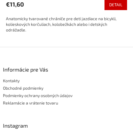
€11,60
DETAIL
Anatomicky tvarované chrániče pre deti jazdiace na bicykli,
kolieskových korčuliach, kolobežkách alebo i detských
odrážadle.
Z
á
p
ä
Informácie pre Vás
t
Kontakty
i
e
Obchodné podmienky
Podmienky ochrany osobných údajov
Reklamácie a vrátenie tovaru
Instagram