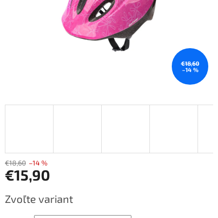
€18,60
–14 %
€18,60
–14 %
€15,90
Jednotková
Zvoľte variant
cena: