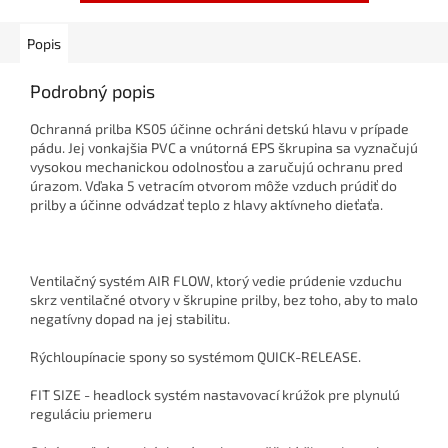
Popis
Podrobný popis
Ochranná prilba KS05 účinne ochráni detskú hlavu v prípade
pádu. Jej vonkajšia PVC a vnútorná EPS škrupina sa vyznačujú
vysokou mechanickou odolnosťou a zaručujú ochranu pred
úrazom. Vďaka 5 vetracím otvorom môže vzduch prúdiť do
prilby a účinne odvádzať teplo z hlavy aktívneho dieťaťa.
Ventilačný systém AIR FLOW, ktorý vedie prúdenie vzduchu
skrz ventilačné otvory v škrupine prilby, bez toho, aby to malo
negatívny dopad na jej stabilitu.
Rýchloupínacie spony so systémom QUICK-RELEASE.
FIT SIZE - headlock systém nastavovací krúžok pre plynulú
reguláciu priemeru