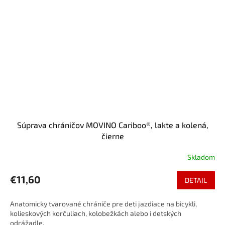
Súprava chráničov MOVINO Cariboo®, lakte a kolená,
čierne
Skladom
€11,60
DETAIL
Anatomicky tvarované chrániče pre deti jazdiace na bicykli,
kolieskových korčuliach, kolobežkách alebo i detských
odrážadle.