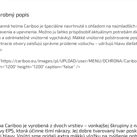
robný popis
anná helma Cariboo je špeciálne navrhnutá s ohľadom na najmladších 
avenia a upevnenia. Možno ju ľahko prispôsobiť aktuálnym potrebám di
k a odnímateľné vnútorné vypchávky). Mäkké vnútorné polstrovanie pos
etracie otvory zaisťujú správne prúdenie vzduchu – udržujú hlavu dieť
u.
="https://cariboo.eu/images/pl/UPLOAD/user/MENU/OCHRONA/Cari
h="1200" height="1200" caption="false" />
ba Cariboo je vyrobená z dvoch vrstiev – vonkajšej škrupiny z
vy EPS, ktorá účinne tlmí nárazy. Jej dobre tvarovaný tvar pos
i hlavy. Vnútri sme pridali extra mäkkú vložku na zvýšenie poh