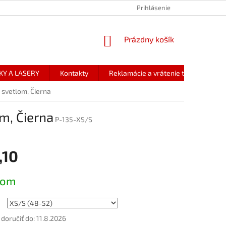
Prihlásenie
NÁKUPNÝ
Prázdny košík
KOŠÍK
KY A LASERY
Kontakty
Reklamácie a vrátenie tovaru
 svetlom, Čierna
m, Čierna
P-135-XS/S
,10
ová
dom
oručiť do:
11.8.2026