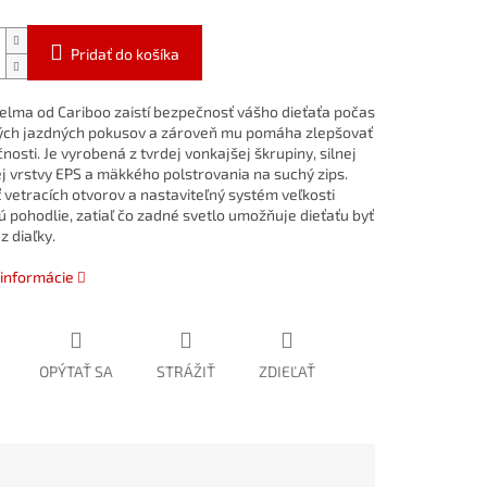
Pridať do košíka
elma od Cariboo zaistí bezpečnosť vášho dieťaťa počas
ých jazdných pokusov a zároveň mu pomáha zlepšovať
nosti. Je vyrobená z tvrdej vonkajšej škrupiny, silnej
j vrstvy EPS a mäkkého polstrovania na suchý zips.
 vetracích otvorov a nastaviteľný systém veľkosti
ú pohodlie, zatiaľ čo zadné svetlo umožňuje dieťaťu byť
z diaľky.
 informácie
OPÝTAŤ SA
STRÁŽIŤ
ZDIEĽAŤ