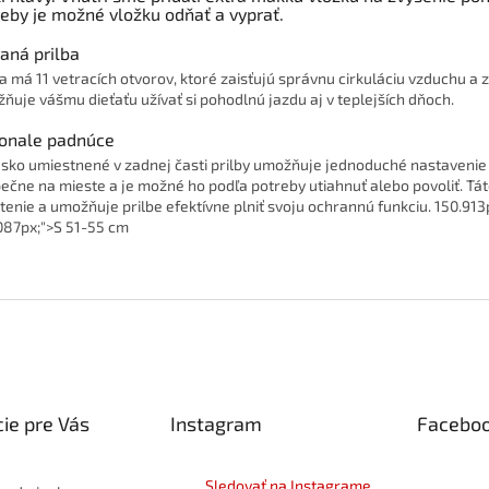
eby je možné vložku odňať a vyprať.
aná prilba
ba má 11 vetracích otvorov, ktoré zaisťujú správnu cirkuláciu vzduchu a 
ňuje vášmu dieťaťu užívať si pohodlnú jazdu aj v teplejších dňoch.
onale padnúce
esko umiestnené v zadnej časti prilby umožňuje jednoduché nastavenie
ečne na mieste a je možné ho podľa potreby utiahnuť alebo povoliť. Tát
tenie a umožňuje prilbe efektívne plniť svoju ochrannú funkciu. 150.9
087px;">S 51-55 cm
ie pre Vás
Instagram
Facebo
Sledovať na Instagrame