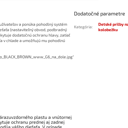
Dodatočné parametre
užívateľov a ponúka pohodlný systém
Detské prilby n
Kategória
:
eťaťa (nastaviteľný obvod, podbradný
kolobežku
kytuje dodatočnú ochranu hlavy, zatiaľ
aťa v chlade a umožňujú mu pohodlnú
boo_BLACK_BROWN_www_G6_na_dole.jpg"
 nárazuvzdorného plastu a vnútornej
kytuje ochranu prednej aj zadnej
odlia vášho dieťaťa. V prípade