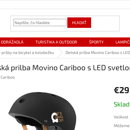
HĽADAŤ
ODRÁŽADLÁ
TURISTIKA A OUTDOOR
ŠPORTY
LAMPIČ
 prilby na bicykel a kolobežku
Detská prilba Movino Cariboo s LED
ká prilba Movino Cariboo s LED svetlo
:
Cariboo
€29
Jednotk
Skla
cena:
Velikost
Môžeme d