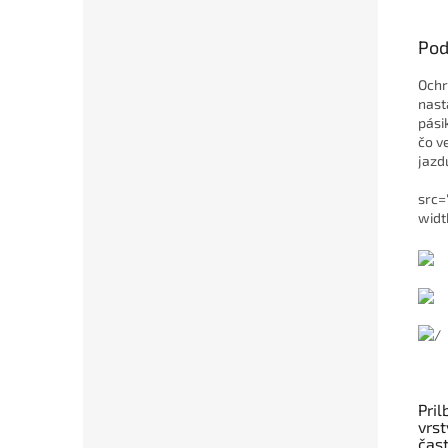
Pod
Ochr
nast
pási
čo v
jazd
src
widt
Pril
vrst
čast