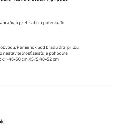
zabraňujú prehriatiu a poteniu. To
 obvodu. Remienok pod bradu drží prilbu
o nastaviteľnosť zaisťuje pohodlné
13px;">46-50 cm XS/S 48-52 cm
ok