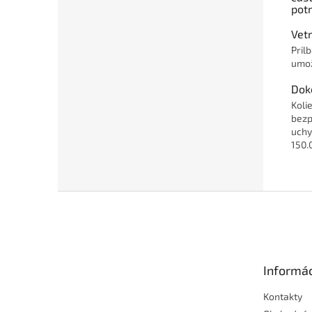
potr
Vetr
Pril
umož
Dok
Koli
bezp
uchy
150.
Z
á
p
ä
t
Informác
i
e
Kontakty