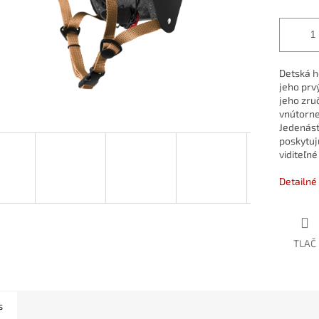
Detská h
jeho prv
jeho zruč
vnútorne
Jedenásť
poskytuj
viditeľné 
Detailné
TLAČ
s