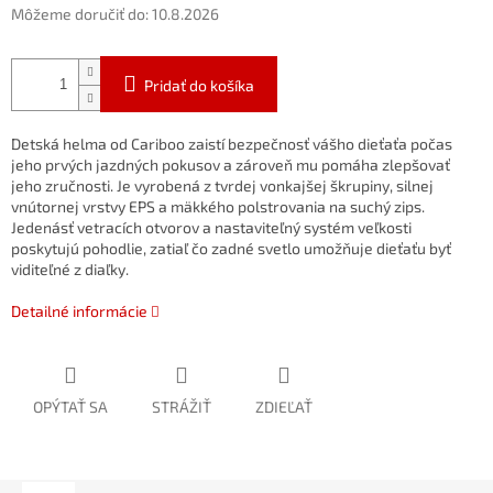
Môžeme doručiť do:
10.8.2026
Pridať do košíka
Detská helma od Cariboo zaistí bezpečnosť vášho dieťaťa počas
jeho prvých jazdných pokusov a zároveň mu pomáha zlepšovať
jeho zručnosti. Je vyrobená z tvrdej vonkajšej škrupiny, silnej
vnútornej vrstvy EPS a mäkkého polstrovania na suchý zips.
Jedenásť vetracích otvorov a nastaviteľný systém veľkosti
poskytujú pohodlie, zatiaľ čo zadné svetlo umožňuje dieťaťu byť
viditeľné z diaľky.
Detailné informácie
OPÝTAŤ SA
STRÁŽIŤ
ZDIEĽAŤ