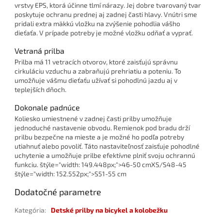
vrstvy EPS, ktorá účinne tlmí nárazy. Jej dobre tvarovaný tvar
poskytuje ochranu prednej aj zadnej časti hlavy. Vnútri sme
pridali extra mäkkú vložku na zvýšenie pohodlia vášho
dieťaťa. V prípade potreby je možné vložku odňať a vyprať.
Vetraná prilba
Prilba má 11 vetracích otvorov, ktoré zaisťujú správnu
cirkuláciu vzduchu a zabraňujú prehriatiu a poteniu. To
umožňuje vášmu dieťaťu užívať si pohodlnú jazdu aj v
teplejších dňoch.
Dokonale padnúce
Koliesko umiestnené v zadnej časti prilby umožňuje
jednoduché nastavenie obvodu. Remienok pod bradu drží
prilbu bezpečne na mieste a je možné ho podľa potreby
utiahnuť alebo povoliť. Táto nastaviteľnosť zaisťuje pohodlné
uchytenie a umožňuje prilbe efektívne plniť svoju ochrannú
funkciu. štýle="width: 149.448px;">46-50 cmXS/S48-45
štýle="width: 152.552px;">S51-55 cm
Dodatočné parametre
Kategória
:
Detské prilby na bicykel a kolobežku