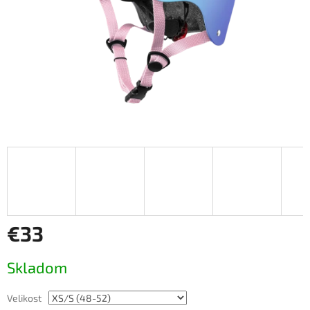
€33
Jednotková
Skladom
cena:
Velikost