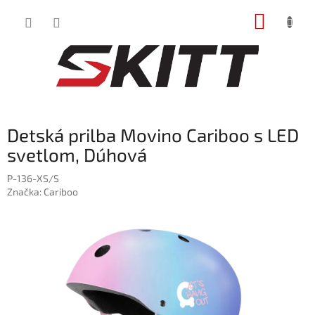
Prejsť
NÁKUP
na
obsah
KOŠÍK
Detská prilba Movino Cariboo s LED
svetlom, Dúhová
P-136-XS/S
Značka:
Cariboo