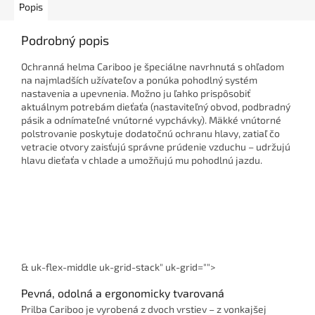
Popis
Podrobný popis
Ochranná helma Cariboo je špeciálne navrhnutá s ohľadom
na najmladších užívateľov a ponúka pohodlný systém
nastavenia a upevnenia. Možno ju ľahko prispôsobiť
aktuálnym potrebám dieťaťa (nastaviteľný obvod, podbradný
pásik a odnímateľné vnútorné vypchávky). Mäkké vnútorné
polstrovanie poskytuje dodatočnú ochranu hlavy, zatiaľ čo
vetracie otvory zaisťujú správne prúdenie vzduchu – udržujú
hlavu dieťaťa v chlade a umožňujú mu pohodlnú jazdu.
& uk-flex-middle uk-grid-stack" uk-grid="">
Pevná, odolná a ergonomicky tvarovaná
Prilba Cariboo je vyrobená z dvoch vrstiev – z vonkajšej