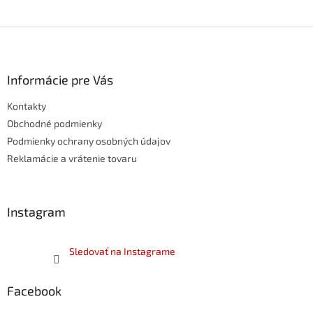
Z
á
p
ä
Informácie pre Vás
t
Kontakty
i
e
Obchodné podmienky
Podmienky ochrany osobných údajov
Reklamácie a vrátenie tovaru
Instagram
Sledovať na Instagrame
Facebook