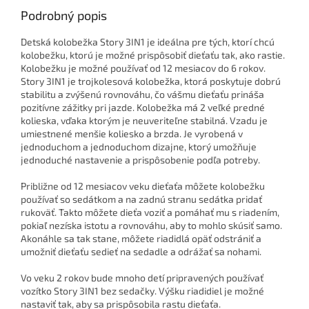
Podrobný popis
Detská kolobežka Story 3IN1 je ideálna pre tých, ktorí chcú
kolobežku, ktorú je možné prispôsobiť dieťaťu tak, ako rastie.
Kolobežku je možné používať od 12 mesiacov do 6 rokov.
Story 3IN1 je trojkolesová kolobežka, ktorá poskytuje dobrú
stabilitu a zvýšenú rovnováhu, čo vášmu dieťaťu prináša
pozitívne zážitky pri jazde. Kolobežka má 2 veľké predné
kolieska, vďaka ktorým je neuveriteľne stabilná. Vzadu je
umiestnené menšie koliesko a brzda. Je vyrobená v
jednoduchom a jednoduchom dizajne, ktorý umožňuje
jednoduché nastavenie a prispôsobenie podľa potreby.
Približne od 12 mesiacov veku dieťaťa môžete kolobežku
používať so sedátkom a na zadnú stranu sedátka pridať
rukoväť. Takto môžete dieťa voziť a pomáhať mu s riadením,
pokiaľ nezíska istotu a rovnováhu, aby to mohlo skúsiť samo.
Akonáhle sa tak stane, môžete riadidlá opäť odstrániť a
umožniť dieťaťu sedieť na sedadle a odrážať sa nohami.
Vo veku 2 rokov bude mnoho detí pripravených používať
vozítko Story 3IN1 bez sedačky. Výšku riadidiel je možné
nastaviť tak, aby sa prispôsobila rastu dieťaťa.