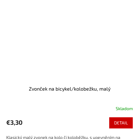
Zvonček na bicykel/kolobežku, malý
Skladom
€3,30
DETAIL
Klasický malý zvonek na kolo či koloběžku, s upevněním na