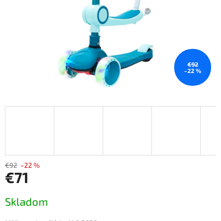
€92
–22 %
€92
–22 %
€71
Jednotková
Skladom
cena: