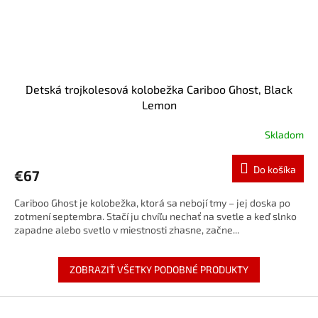
Detská trojkolesová kolobežka Cariboo Ghost, Black
Lemon
Skladom
Do košíka
€67
Cariboo Ghost je kolobežka, ktorá sa nebojí tmy – jej doska po
zotmení septembra. Stačí ju chvíľu nechať na svetle a keď slnko
zapadne alebo svetlo v miestnosti zhasne, začne...
ZOBRAZIŤ VŠETKY PODOBNÉ PRODUKTY
Z