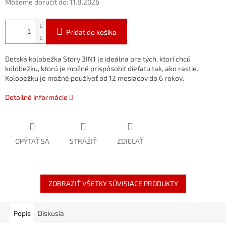
Môžeme doručiť do:
11.8.2026
Pridať do košíka
Detská kolobežka Story 3IN1 je ideálna pre tých, ktorí chcú
kolobežku, ktorú je možné prispôsobiť dieťaťu tak, ako rastie.
Kolobežku je možné používať od 12 mesiacov do 6 rokov.
Detailné informácie
OPÝTAŤ SA
STRÁŽIŤ
ZDIEĽAŤ
ZOBRAZIŤ VŠETKY SÚVISIACE PRODUKTY
Popis
Diskusia