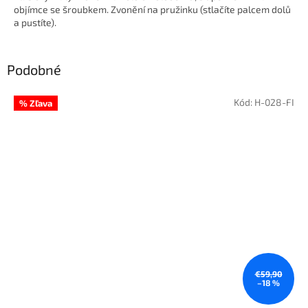
objímce se šroubkem. Zvonění na pružinku (stlačíte palcem dolů
a pustíte).
Podobné
Kód:
H-028-FI
% Zľava
€59,90
–18 %