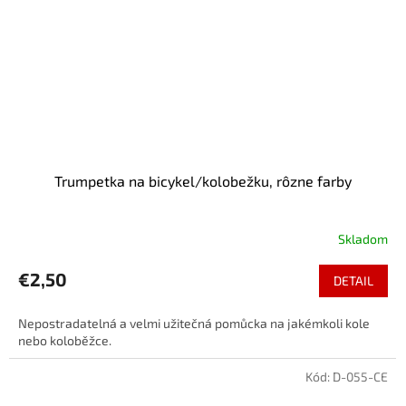
Trumpetka na bicykel/kolobežku, rôzne farby
Skladom
€2,50
DETAIL
Nepostradatelná a velmi užitečná pomůcka na jakémkoli kole
nebo koloběžce.
Kód:
D-055-CE