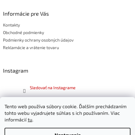
á
p
ä
Informácie pre Vás
t
Kontakty
i
e
Obchodné podmienky
Podmienky ochrany osobných údajov
Reklamácie a vrátenie tovaru
Instagram
Sledovať na Instagrame
Facebook
Tento web používa súbory cookie. Ďalším prechádzaním
tohto webu vyjadrujete súhlas s ich používaním. Viac
informácií
tu
.
Nastavenie