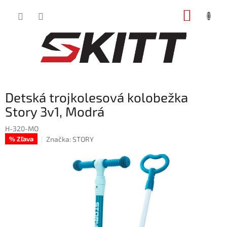
Prejsť
NÁKUP
na
obsah
KOŠÍK
Detská trojkolesová kolobežka
Story 3v1, Modrá
H-320-MO
Značka:
STORY
% Zľava