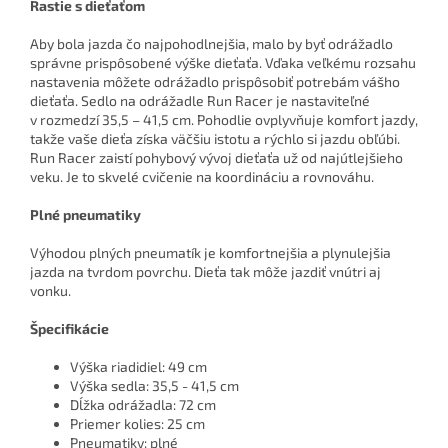
Rastie s dieťaťom
Aby bola jazda čo najpohodlnejšia, malo by byť odrážadlo
správne prispôsobené výške dieťaťa. Vďaka veľkému rozsahu
nastavenia môžete odrážadlo prispôsobiť potrebám vášho
dieťaťa. Sedlo na odrážadle Run Racer je nastaviteľné
v rozmedzí 35,5 – 41,5 cm. Pohodlie ovplyvňuje komfort jazdy,
takže vaše dieťa získa väčšiu istotu a rýchlo si jazdu obľúbi.
Run Racer zaistí pohybový vývoj dieťaťa už od najútlejšieho
veku. Je to skvelé cvičenie na koordináciu a rovnováhu.
Plné pneumatiky
Výhodou plných pneumatík je komfortnejšia a plynulejšia
jazda na tvrdom povrchu. Dieťa tak môže jazdiť vnútri aj
vonku.
Špecifikácie
Výška riadidiel: 49 cm
Výška sedla: 35,5 - 41,5 cm
Dĺžka odrážadla: 72 cm
Priemer kolies: 25 cm
Pneumatiky: plné