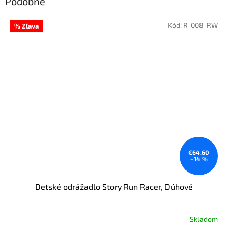
Podobné
Kód:
R-008-RW
% Zľava
€64,60
–14 %
Detské odrážadlo Story Run Racer, Dúhové
Skladom