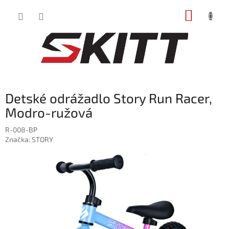
Prejsť
NÁKUP
na
obsah
KOŠÍK
Detské odrážadlo Story Run Racer,
Modro-ružová
R-008-BP
Značka:
STORY