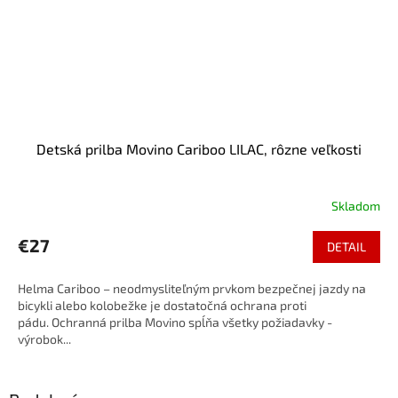
Detská prilba Movino Cariboo LILAC, rôzne veľkosti
Skladom
€27
DETAIL
Helma Cariboo – neodmysliteľným prvkom bezpečnej jazdy na
bicykli alebo kolobežke je dostatočná ochrana proti
pádu. Ochranná prilba Movino spĺňa všetky požiadavky -
výrobok...