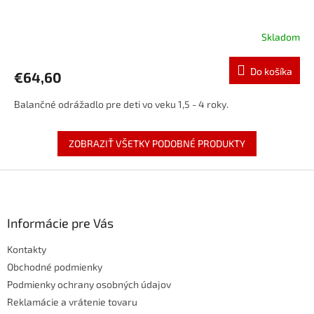
Skladom
Do košíka
€64,60
Balančné odrážadlo pre deti vo veku 1,5 - 4 roky.
ZOBRAZIŤ VŠETKY PODOBNÉ PRODUKTY
Z
á
p
ä
Informácie pre Vás
t
Kontakty
i
e
Obchodné podmienky
Podmienky ochrany osobných údajov
Reklamácie a vrátenie tovaru