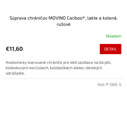
Súprava chráničov MOVINO Cariboo®, lakte a kolená,
ružové
Skladom
€11,60
DETAIL
Anatomicky tvarované chrániče pre deti jazdiace na bicykli,
kolieskových korčuliach, kolobežkách alebo i detských
odrážadle.
Kód:
P-088-S