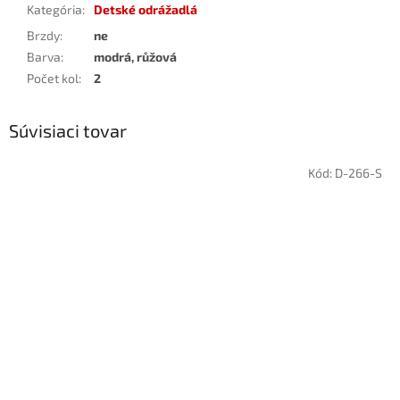
Kategória
:
Detské odrážadlá
Brzdy
:
ne
Barva
:
modrá, růžová
Počet kol
:
2
Súvisiaci tovar
Kód:
D-266-S