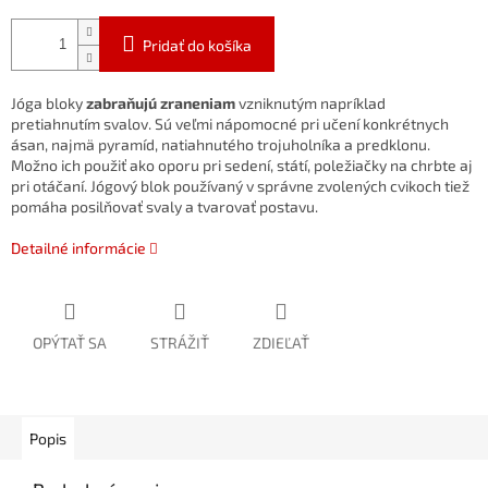
Pridať do košíka
Jóga bloky
zabraňujú zraneniam
vzniknutým napríklad
pretiahnutím svalov. Sú veľmi nápomocné pri učení konkrétnych
ásan, najmä pyramíd, natiahnutého trojuholníka a predklonu.
Možno ich použiť ako oporu pri sedení, státí, poležiačky na chrbte aj
pri otáčaní. Jógový blok používaný v správne zvolených cvikoch tiež
pomáha posilňovať svaly a tvarovať postavu.
Detailné informácie
OPÝTAŤ SA
STRÁŽIŤ
ZDIEĽAŤ
Popis