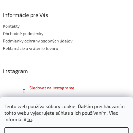
á
p
ä
Informácie pre Vás
t
Kontakty
i
e
Obchodné podmienky
Podmienky ochrany osobných údajov
Reklamácie a vrátenie tovaru
Instagram
Sledovať na Instagrame
Facebook
Tento web používa súbory cookie. Ďalším prechádzaním
tohto webu vyjadrujete súhlas s ich používaním. Viac
informácií
tu
.