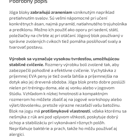
Podrobný popis
Jóga bloky
zabraňujú zraneniam
vzniknutým napríklad
pretiahnutím svalov. Sú veľmi nápomocné pri učení
konkrétnych ásan, najmä pyramíd, natiahnutého trojuholníka
a predklonu. Možno ich použiť ako oporu pri sedení, státí,
poležiačky na chrbte aj pri otáčaní. Jógový blok používaný v
správne zvolených cvikoch tiež pomáha posilňovať svaly a
tvarovať postavu.
Výrobok sa vyznačuje vysokou tvrdosťou, umožňujúcou
stabilné cvičenie.
Rozmery výrobku boli zvolené tak, aby
zabezpečili pohodlné a efektívne cvičenie. Vychytávka z
príjemnej EVA peny je tiež oveľa ľahšia a príjemnejšia na
dotyk ako jej drevená obdoba. Jóga blok preto dobre poslúži
nielen pri tréningu doma, ale aj vonku alebo v jogovom
štúdiu. Vzhľadom k nízkej hmotnosti a kompaktným
rozmerom ho môžete zbaliť aj na jogové workshopy alebo
výlet/dovolenku, pretože výrazne nezaťaží vašu batožinu.
Blok na jogu má
protišmykové vlastnosti
, vďaka ktorému sa
nešmýka z rúk ani pod vplyvom vlhkosti, poskytuje dobrý
úchop a stabilizáciu pri vykonávaní rôznych polôh.
Nepriťahuje baktérie a prach, takže ho môžu používať aj
alergici.