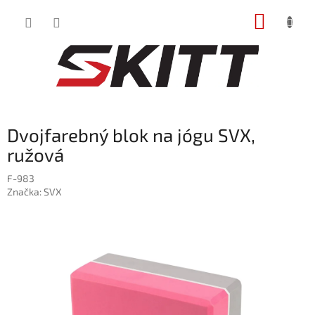
Prejsť
NÁKUP
na
obsah
KOŠÍK
Dvojfarebný blok na jógu SVX,
ružová
F-983
Značka:
SVX