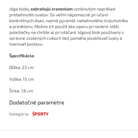
Jóga bloky
zabraňujú zraneniam
vzniknutým napríklad
pretiahnutím svalov. Sú veľmi nápomocné pri učení
konkrétnych ásan, najmä pyramíd, natiahnutého trojuholníka
a predklonu. Možno ich použiť ako oporu pri sedení, státí,
poležiačky na chrbte aj pri otáčaní. Jógový blok používaný v
správne zvolených cvikoch tiež pomáha posilňovať svaly a
tvarovať postavu.
Špecifikácia:
Dĺžka: 23 cm
Výška: 15 cm
Šírka: 7,6 cm
Dodatočné parametre
Kategória
:
ŠPORTY
Z