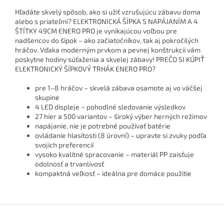
Hľadáte skvelý spôsob, ako si užiť vzrušujúcu zábavu doma
alebo s priateľmi? ELEKTRONICKÁ ŠÍPKA S NAPÁJANÍM A 4
ŠTÍTKY 49CM ENERO PRO je vynikajúcou voľbou pre
nadšencov do šípok – ako začiatočníkov, tak aj pokročilých
hráčov. Vďaka moderným prvkom a pevnej konštrukcii vám
poskytne hodiny súťaženia a skvelej zábavy! PREČO SI KÚPIŤ
ELEKTRONICKÝ ŠÍPKOVÝ TRHÁK ENERO PRO?
pre 1–8 hráčov – skvelá zábava osamote aj vo väčšej
skupine
4 LED displeje – pohodlné sledovanie výsledkov
27 hier a 500 variantov – široký výber herných režimov
napájanie, nie je potrebné používať batérie
ovládanie hlasitosti (8 úrovní) – upravte si zvuky podľa
svojich preferencií
vysoko kvalitné spracovanie – materiál PP zaisťuje
odolnosť a trvanlivosť
kompaktná veľkosť – ideálna pre domáce použitie
Z
á