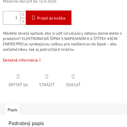
Môžeme doručiť do:
12.8.2026
Pridať do košíka
Hľadáte skvelý spôsob, ako si užiť vzrušujúcu zábavu doma alebo s
priateľmi? ELEKTRONICKÁ ŠÍPKA S NAPÁJANÍM A 4 ŠTÍTKY 49CM
ENERO PRO je vynikajúcou voľbou pre nadšencov do šípok – ako
začiatočníkov, tak aj pokročilých hráčov.
Detailné informácie
OPÝTAŤ SA
STRÁŽIŤ
ZDIEĽAŤ
Popis
Podrobný popis