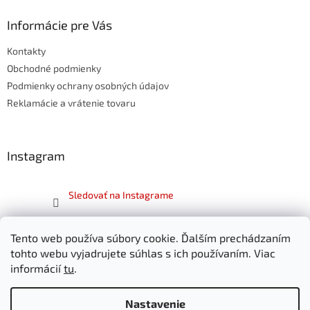
p
ä
Informácie pre Vás
t
Kontakty
i
e
Obchodné podmienky
Podmienky ochrany osobných údajov
Reklamácie a vrátenie tovaru
Instagram
Sledovať na Instagrame
Facebook
Tento web používa súbory cookie. Ďalším prechádzaním
tohto webu vyjadrujete súhlas s ich používaním. Viac
informácií
tu
.
Nastavenie
Vytvoril Shoptet