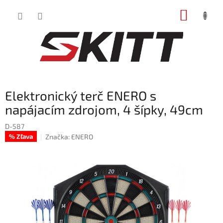
Prejsť
NÁKUP
na
obsah
KOŠÍK
Elektronický terč ENERO s
napájacím zdrojom, 4 šípky, 49cm
D-587
Značka:
ENERO
% Zľava