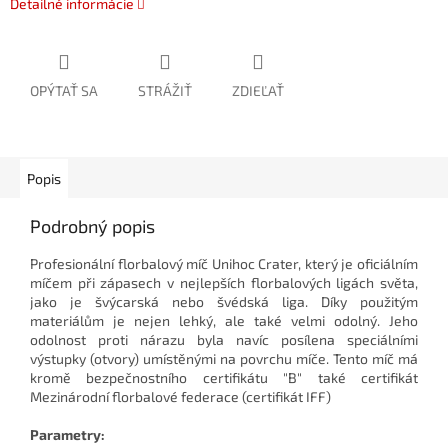
Detailné informácie
OPÝTAŤ SA
STRÁŽIŤ
ZDIEĽAŤ
Popis
Podrobný popis
Profesionální florbalový míč Unihoc Crater, který je oficiálním
míčem při zápasech v nejlepších florbalových ligách světa,
jako je švýcarská nebo švédská liga. Díky použitým
materiálům je nejen lehký, ale také velmi odolný. Jeho
odolnost proti nárazu byla navíc posílena speciálními
výstupky (otvory) umístěnými na povrchu míče. Tento míč má
kromě bezpečnostního certifikátu "B" také certifikát
Mezinárodní florbalové federace (certifikát IFF)
Parametry: