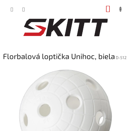
Prejsť
NÁKUP
na
obsah
KOŠÍK
Florbalová loptička Unihoc, biela
D-512