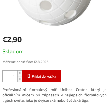
€2,90
Jednotková
Skladom
cena:
Môžeme doručiť do:
12.8.2026
Pridať do košíka
Profesionální florbalový míč Unihoc Crater, který je
oficiálním míčem při zápasech v nejlepších florbalových
ligách světa, jako je švýcarská nebo švédská liga.