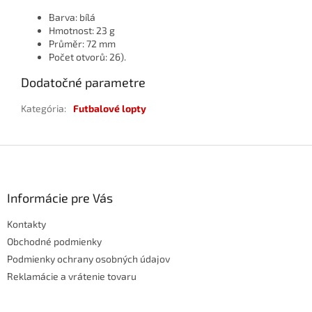
Barva: bílá
Hmotnost: 23 g
Průměr: 72 mm
Počet otvorů: 26).
Dodatočné parametre
Kategória
:
Futbalové lopty
Z
á
p
ä
Informácie pre Vás
t
Kontakty
i
e
Obchodné podmienky
Podmienky ochrany osobných údajov
Reklamácie a vrátenie tovaru