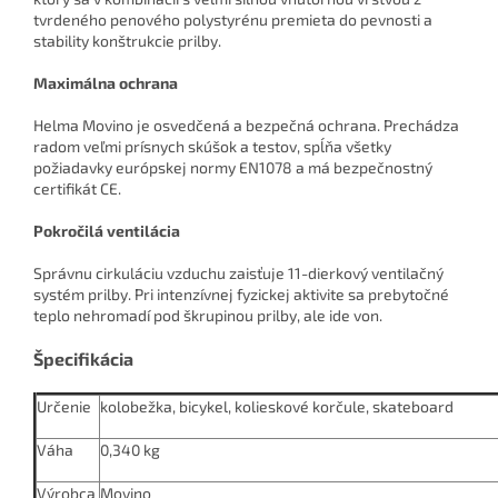
tvrdeného penového polystyrénu premieta do pevnosti a
stability konštrukcie prilby.
Maximálna ochrana
Helma Movino je osvedčená a bezpečná ochrana. Prechádza
radom veľmi prísnych skúšok a testov, spĺňa všetky
požiadavky európskej normy EN1078 a má bezpečnostný
certifikát CE.
Pokročilá ventilácia
Správnu cirkuláciu vzduchu zaisťuje 11-dierkový ventilačný
systém prilby. Pri intenzívnej fyzickej aktivite sa prebytočné
teplo nehromadí pod škrupinou prilby, ale ide von.
Špecifikácia
Určenie
kolobežka, bicykel, kolieskové korčule, skateboard
Váha
0,340 kg
Výrobca
Movino