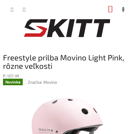
Prejsť
NÁKUP
na
obsah
KOŠÍK
Freestyle prilba Movino Light Pink,
rôzne veľkosti
P-107-M
Značka:
Movino
Novinka