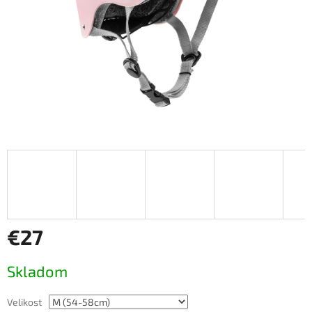
€27
Jednotková
Skladom
cena:
Velikost