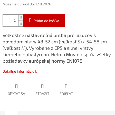
Môžeme doručiť do:
12.8.2026
Pridať do košíka
Veľkostne nastaviteľná prilba pre jazdcov s
obvodom hlavy 48-52 cm (veľkosť S) a 54-58 cm
(veľkosť M). Vyrobené z EPS a silnej vrstvy
čierneho polystyrénu. Helma Movino spĺňa všetky
požiadavky európskej normy EN1078.
Detailné informácie
OPÝTAŤ SA
STRÁŽIŤ
ZDIEĽAŤ