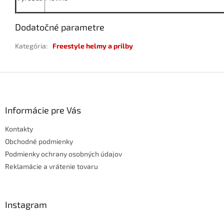
Dodatočné parametre
Kategória
:
Freestyle helmy a prilby
Z
á
p
ä
Informácie pre Vás
t
Kontakty
i
e
Obchodné podmienky
Podmienky ochrany osobných údajov
Reklamácie a vrátenie tovaru
Instagram