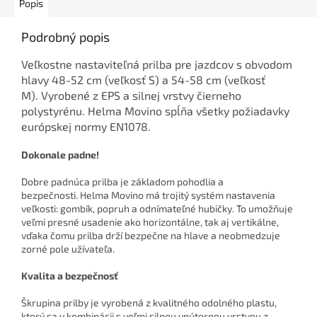
Popis
Podrobný popis
Veľkostne nastaviteľná prilba pre jazdcov s obvodom
hlavy 48-52 cm (veľkosť S) a 54-58 cm (veľkosť
M). Vyrobené z EPS a silnej vrstvy čierneho
polystyrénu. Helma Movino spĺňa všetky požiadavky
európskej normy EN1078.
Dokonale padne!
Dobre padnúca prilba je základom pohodlia a
bezpečnosti. Helma Movino má trojitý systém nastavenia
veľkosti: gombík, popruh a odnímateľné hubičky. To umožňuje
veľmi presné usadenie ako horizontálne, tak aj vertikálne,
vďaka čomu prilba drží bezpečne na hlave a neobmedzuje
zorné pole užívateľa.
Kvalita a bezpečnosť
Škrupina prilby je vyrobená z kvalitného odolného plastu,
ktorý sa v kombinácii s veľmi silnou vnútornou vrstvou z