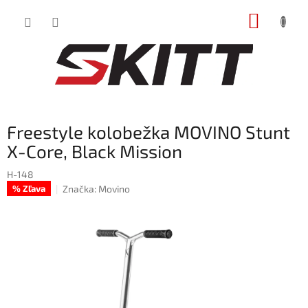
Prejsť
NÁKUP
na
obsah
KOŠÍK
Freestyle kolobežka MOVINO Stunt
X-Core, Black Mission
H-148
Značka:
Movino
% Zľava