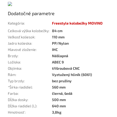
Dodatočné parametre
Kategória
:
Freestyle kolobežky MOVINO
Celková výška kolobežky
:
84 cm
Veľkosť koliesok
:
110 mm
Jadro kolieska
:
PP/Nylon
Hlavové zloženie
:
IHC
Brzdy
:
Nášlapná
Ložiska
:
ABEC 9
Objímka
:
tříšroubová CNC
Rám
:
Vyztužený hliník (6061)
Typ brzdy
:
bez pružiny
*Šírka riadidiel
:
560 mm
Farba
:
čierná, šedá
Dĺžka dosky
:
500 mm
Dĺžka riadidiel (L)
:
640 mm
Hmotnost'
:
3,8kg