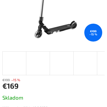
€199
–15 %
€199
–15 %
€169
Jednotková
Skladom
cena: