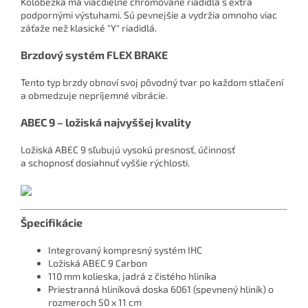
Kolobežka má viacdielne chrómované riadidlá s extra
podpornými výstuhami. Sú pevnejšie a vydržia omnoho viac
záťaže než klasické "Y" riadidlá.
Brzdový systém FLEX BRAKE
Tento typ brzdy obnoví svoj pôvodný tvar po každom stlačení
a obmedzuje nepríjemné vibrácie.
ABEC 9 – ložiská najvyššej kvality
Ložiská ABEC 9 sľubujú vysokú presnosť, účinnosť
a schopnosť dosiahnuť vyššie rýchlosti.
Špecifikácie
Integrovaný kompresný systém IHC
Ložiská ABEC 9 Carbon
110 mm kolieska, jadrá z čistého hliníka
Priestranná hliníková doska 6061 (spevnený hliník) o
rozmeroch 50 x 11 cm