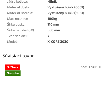
Jádro koliesa
:
Hliník
Materiál dosky
:
Vyztužený hliník (6061)
Materiál riadidla
:
Vyztužený hliník (6061)
Max. nosnosť
:
100kg
Šírka dosky
:
110 mm
Šírka riadidiel (W)
:
560 mm
Tvar riadidiel
:
Y
Model
:
X-CORE 2020
Súvisiaci tovar
Kód:
H-986-TE
% Zľava
Novinka