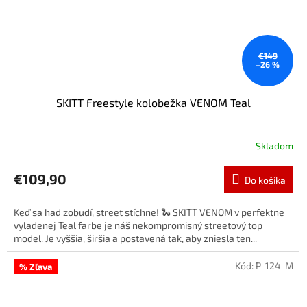
€149
–26 %
SKITT Freestyle kolobežka VENOM Teal
Skladom
€109,90
Do košíka
Keď sa had zobudí, street stíchne! 🐍 SKITT VENOM v perfektne
vyladenej Teal farbe je náš nekompromisný streetový top
model. Je vyššia, širšia a postavená tak, aby zniesla ten...
Kód:
P-124-M
% Zľava