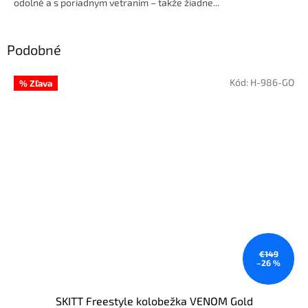
odolné a s poriadnym vetraním – takže žiadne...
Podobné
Kód:
H-986-GO
% Zľava
€149
–26 %
SKITT Freestyle kolobežka VENOM Gold