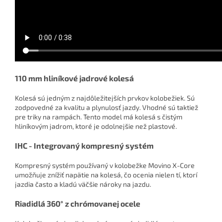
110 mm hliníkové jadrové kolesá
Kolesá sú jedným z najdôležitejších prvkov kolobežiek. Sú
zodpovedné za kvalitu a plynulosť jazdy. Vhodné sú taktiež
pre triky na rampách. Tento model má kolesá s čistým
hliníkovým jadrom, ktoré je odolnejšie než plastové.
IHC - Integrovaný kompresný systém
Kompresný systém používaný v kolobežke Movino X-Core
umožňuje znížiť napätie na kolesá, čo ocenia nielen tí, ktorí
jazdia často a kladú väčšie nároky na jazdu.
Riadidlá 360° z chrómovanej ocele