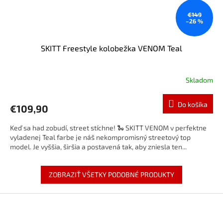
€149
–26 %
SKITT Freestyle kolobežka VENOM Teal
Skladom
Do košíka
€109,90
Keď sa had zobudí, street stíchne! 🐍 SKITT VENOM v perfektne
vyladenej Teal farbe je náš nekompromisný streetový top
model. Je vyššia, širšia a postavená tak, aby zniesla ten...
ZOBRAZIŤ VŠETKY PODOBNÉ PRODUKTY
Z
á
p