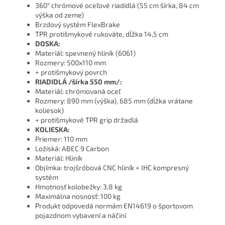
360° chrómové oceľové riadidlá (55 cm šírka, 84 cm
výška od zeme)
Brzdový systém FlexBrake
TPR protišmykové rukoväte, dĺžka 14,5 cm
DOSKA:
Materiál: spevnený hliník (6061)
Rozmery: 500x110 mm
+ protišmykový povrch
RIADIDLÁ /šírka 550 mm/:
Materiál: chrómovaná oceľ
Rozmery: 890 mm (výška), 685 mm (dĺžka vrátane
koliesok)
+ protišmykové TPR grip držadlá
KOLIESKA:
Priemer: 110 mm
Ložiská: ABEC 9 Carbon
Materiál: Hliník
Objímka: trojšróbová CNC hliník + IHC kompresný
systém
Hmotnosť kolobežky: 3,8 kg
Maximálna nosnosť: 100 kg
Produkt odpovedá normám EN14619 o športovom
pojazdnom vybavení a náčiní