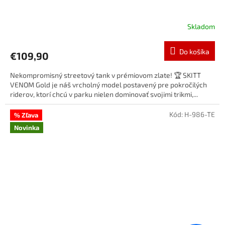
Skladom
Do košíka
€109,90
Nekompromisný streetový tank v prémiovom zlate! 🏆 SKITT
VENOM Gold je náš vrcholný model postavený pre pokročilých
riderov, ktorí chcú v parku nielen dominovať svojimi trikmi,...
Kód:
H-986-TE
% Zľava
Novinka