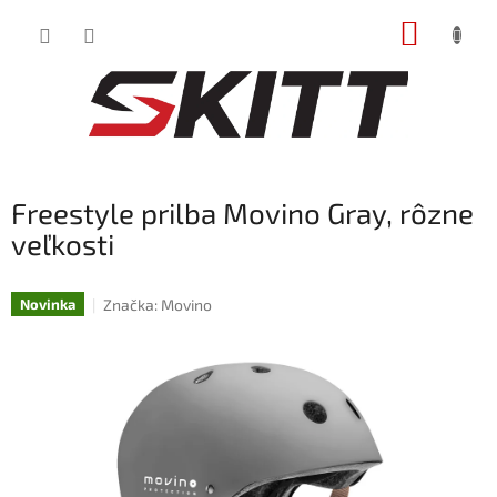
Prejsť
NÁKUP
na
obsah
KOŠÍK
Freestyle prilba Movino Gray, rôzne
veľkosti
Značka:
Movino
Novinka