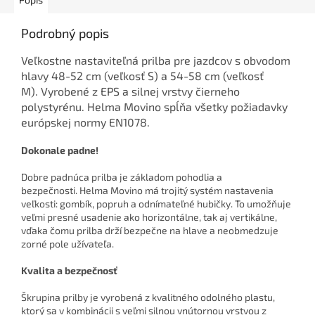
Podrobný popis
Veľkostne nastaviteľná prilba pre jazdcov s obvodom
hlavy 48-52 cm (veľkosť S) a 54-58 cm (veľkosť
M). Vyrobené z EPS a silnej vrstvy čierneho
polystyrénu. Helma Movino spĺňa všetky požiadavky
európskej normy EN1078.
Dokonale padne!
Dobre padnúca prilba je základom pohodlia a
bezpečnosti. Helma Movino má trojitý systém nastavenia
veľkosti: gombík, popruh a odnímateľné hubičky. To umožňuje
veľmi presné usadenie ako horizontálne, tak aj vertikálne,
vďaka čomu prilba drží bezpečne na hlave a neobmedzuje
zorné pole užívateľa.
Kvalita a bezpečnosť
Škrupina prilby je vyrobená z kvalitného odolného plastu,
ktorý sa v kombinácii s veľmi silnou vnútornou vrstvou z