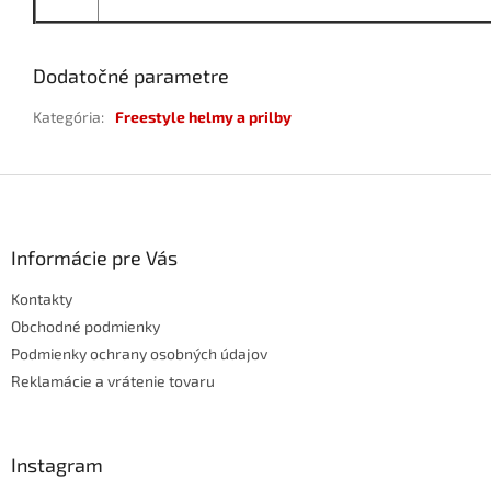
Dodatočné parametre
Kategória
:
Freestyle helmy a prilby
Z
á
p
ä
Informácie pre Vás
t
Kontakty
i
e
Obchodné podmienky
Podmienky ochrany osobných údajov
Reklamácie a vrátenie tovaru
Instagram