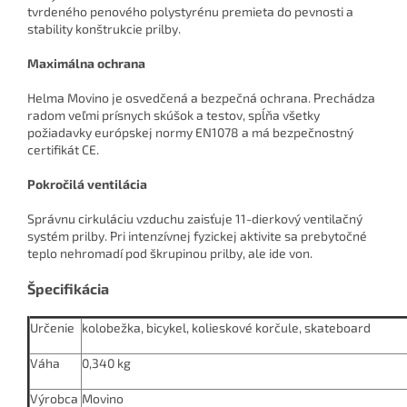
tvrdeného penového polystyrénu premieta do pevnosti a
stability konštrukcie prilby.
Maximálna ochrana
Helma Movino je osvedčená a bezpečná ochrana. Prechádza
radom veľmi prísnych skúšok a testov, spĺňa všetky
požiadavky európskej normy EN1078 a má bezpečnostný
certifikát CE.
Pokročilá ventilácia
Správnu cirkuláciu vzduchu zaisťuje 11-dierkový ventilačný
systém prilby. Pri intenzívnej fyzickej aktivite sa prebytočné
teplo nehromadí pod škrupinou prilby, ale ide von.
Špecifikácia
Určenie
kolobežka, bicykel, kolieskové korčule, skateboard
Váha
0,340 kg
Výrobca
Movino