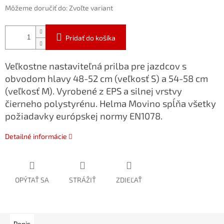
Môžeme doručiť do:
Zvoľte variant
Pridať do košíka
Veľkostne nastaviteľná prilba pre jazdcov s
obvodom hlavy 48-52 cm (veľkosť S) a 54-58 cm
(veľkosť M). Vyrobené z EPS a silnej vrstvy
čierneho polystyrénu. Helma Movino spĺňa všetky
požiadavky európskej normy EN1078.
Detailné informácie
OPÝTAŤ SA
STRÁŽIŤ
ZDIEĽAŤ
Popis