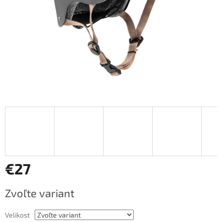
€27
Jednotková
Zvoľte variant
cena:
Velikost