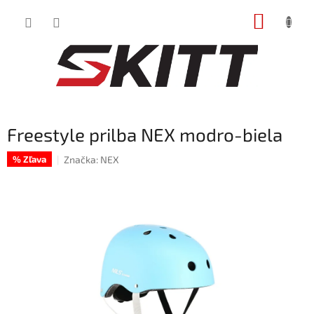
Prejsť
NÁKUP
na
obsah
KOŠÍK
Freestyle prilba NEX modro-biela
Značka:
NEX
% Zľava