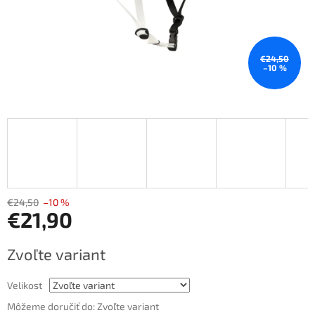
€24,50
–10 %
€24,50
–10 %
€21,90
Jednotková
Zvoľte variant
cena:
Velikost
Môžeme doručiť do:
Zvoľte variant