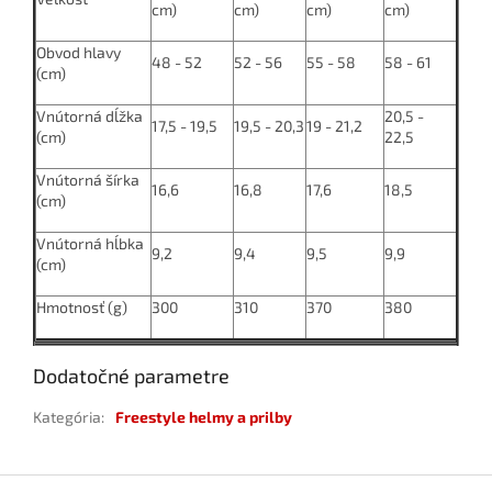
cm)
cm)
cm)
cm)
Obvod hlavy
48 - 52
52 - 56
55 - 58
58 - 61
(cm)
Vnútorná dĺžka
20,5 -
17,5 - 19,5
19,5 - 20,3
19 - 21,2
(cm)
22,5
Vnútorná šírka
16,6
16,8
17,6
18,5
(cm)
Vnútorná hĺbka
9,2
9,4
9,5
9,9
(cm)
Hmotnosť (g)
300
310
370
380
Dodatočné parametre
Kategória
:
Freestyle helmy a prilby
Z