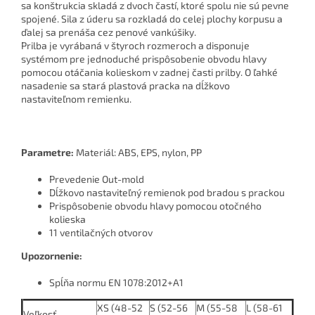
sa konštrukcia skladá z dvoch častí, ktoré spolu nie sú pevne
spojené. Sila z úderu sa rozkladá do celej plochy korpusu a
ďalej sa prenáša cez penové vankúšiky.
Prilba je vyrábaná v štyroch rozmeroch a disponuje
systémom pre jednoduché prispôsobenie obvodu hlavy
pomocou otáčania kolieskom v zadnej časti prilby. O ľahké
nasadenie sa stará plastová pracka na dĺžkovo
nastaviteľnom remienku.
Parametre:
Materiál: ABS, EPS, nylon, PP
Prevedenie Out-mold
Dĺžkovo nastaviteľný remienok pod bradou s prackou
Prispôsobenie obvodu hlavy pomocou otočného
kolieska
11 ventilačných otvorov
Upozornenie:
Spĺňa normu EN 1078:2012+A1
XS (48-52
S (52-56
M (55-58
L (58-61
Veľkosť