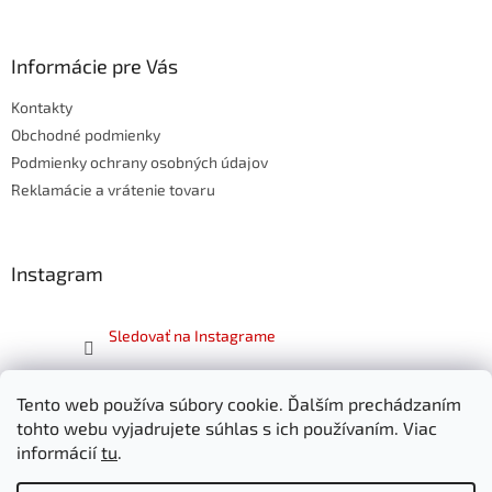
á
p
ä
Informácie pre Vás
t
Kontakty
i
e
Obchodné podmienky
Podmienky ochrany osobných údajov
Reklamácie a vrátenie tovaru
Instagram
Sledovať na Instagrame
Facebook
Tento web používa súbory cookie. Ďalším prechádzaním
tohto webu vyjadrujete súhlas s ich používaním. Viac
informácií
tu
.