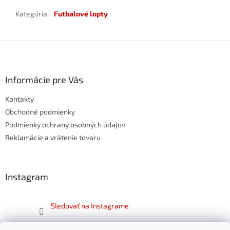
Kategória
:
Futbalové lopty
Z
á
p
ä
Informácie pre Vás
t
Kontakty
i
e
Obchodné podmienky
Podmienky ochrany osobných údajov
Reklamácie a vrátenie tovaru
Instagram
Sledovať na Instagrame