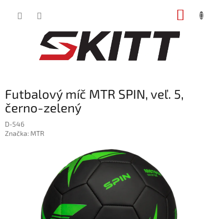
Prejsť
NÁKUP
na
obsah
KOŠÍK
Futbalový míč MTR SPIN, veľ. 5,
černo-zelený
D-546
Značka:
MTR