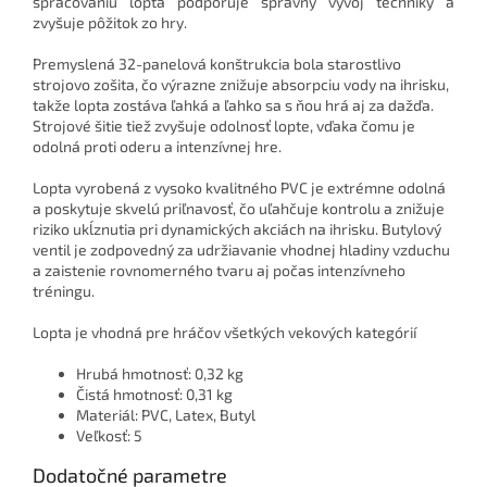
spracovaniu lopta podporuje správny vývoj techniky a
zvyšuje pôžitok zo hry.
Premyslená 32-panelová konštrukcia bola starostlivo
strojovo zošita, čo výrazne znižuje absorpciu vody na ihrisku,
takže lopta zostáva ľahká a ľahko sa s ňou hrá aj za dažďa.
Strojové šitie tiež zvyšuje odolnosť lopte, vďaka čomu je
odolná proti oderu a intenzívnej hre.
Lopta vyrobená z vysoko kvalitného PVC je extrémne odolná
a poskytuje skvelú priľnavosť, čo uľahčuje kontrolu a znižuje
riziko ukĺznutia pri dynamických akciách na ihrisku. Butylový
ventil je zodpovedný za udržiavanie vhodnej hladiny vzduchu
a zaistenie rovnomerného tvaru aj počas intenzívneho
tréningu.
Lopta je vhodná pre hráčov všetkých vekových kategórií
Hrubá hmotnosť: 0,32 kg
Čistá hmotnosť: 0,31 kg
Materiál: PVC, Latex, Butyl
Veľkosť: 5
Dodatočné parametre