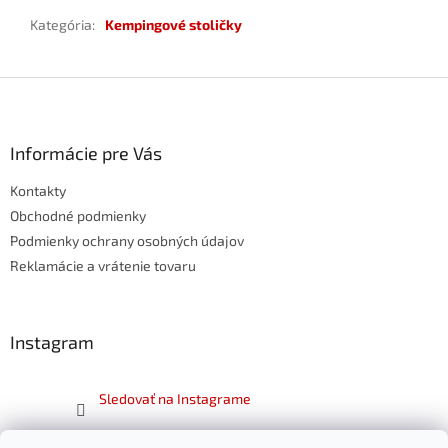
Kategória
:
Kempingové stoličky
Z
á
p
ä
Informácie pre Vás
t
Kontakty
i
e
Obchodné podmienky
Podmienky ochrany osobných údajov
Reklamácie a vrátenie tovaru
Instagram
Sledovať na Instagrame