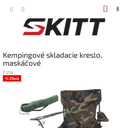
Prejsť
NÁKUP
na
obsah
KOŠÍK
Kempingové skladacie kreslo,
maskáčové
T-214
% Zľava