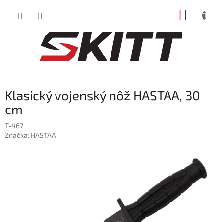
Prejsť
NÁKUP
na
obsah
KOŠÍK
Klasický vojenský nôž HASTAA, 30
cm
T-467
Značka:
HASTAA