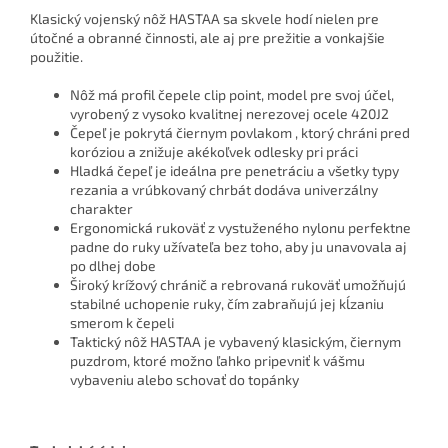
Klasický vojenský nôž HASTAA sa skvele hodí nielen pre
útočné a obranné činnosti, ale aj pre prežitie a vonkajšie
použitie.
Nôž má profil čepele clip point, model pre svoj účel,
vyrobený z vysoko kvalitnej nerezovej ocele 420J2
Čepeľ je pokrytá čiernym povlakom , ktorý chráni pred
koróziou a znižuje akékoľvek odlesky pri práci
Hladká čepeľ je ideálna pre penetráciu a všetky typy
rezania a vrúbkovaný chrbát dodáva univerzálny
charakter
Ergonomická rukoväť z vystuženého nylonu perfektne
padne do ruky užívateľa bez toho, aby ju unavovala aj
po dlhej dobe
Široký krížový chránič a rebrovaná rukoväť umožňujú
stabilné uchopenie ruky, čím zabraňujú jej kĺzaniu
smerom k čepeli
Taktický nôž HASTAA je vybavený klasickým, čiernym
puzdrom, ktoré možno ľahko pripevniť k vášmu
vybaveniu alebo schovať do topánky