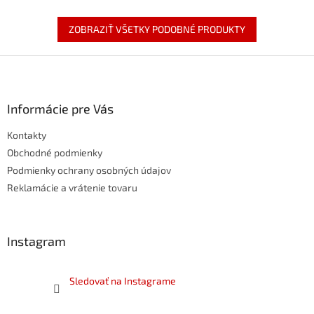
ZOBRAZIŤ VŠETKY PODOBNÉ PRODUKTY
Z
á
p
ä
Informácie pre Vás
t
Kontakty
i
e
Obchodné podmienky
Podmienky ochrany osobných údajov
Reklamácie a vrátenie tovaru
Instagram
Sledovať na Instagrame