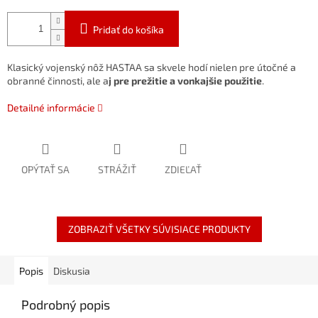
Pridať do košíka
Klasický vojenský nôž HASTAA sa skvele hodí nielen pre útočné a
obranné činnosti, ale a
j pre prežitie a vonkajšie použitie
.
Detailné informácie
OPÝTAŤ SA
STRÁŽIŤ
ZDIEĽAŤ
ZOBRAZIŤ VŠETKY SÚVISIACE PRODUKTY
Popis
Diskusia
Podrobný popis