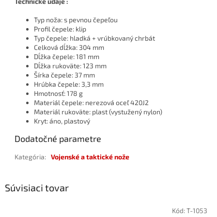
Technické údaje :
Typ noža: s pevnou čepeľou
Profil čepele: klip
Typ čepele: hladká + vrúbkovaný chrbát
Celková dĺžka: 304 mm
Dĺžka čepele: 181 mm
Dĺžka rukoväte: 123 mm
Šírka čepele: 37 mm
Hrúbka čepele: 3,3 mm
Hmotnosť: 178 g
Materiál čepele: nerezová oceľ 420J2
Materiál rukoväte: plast (vystužený nylon)
Kryt: áno, plastový
Dodatočné parametre
Kategória
:
Vojenské a taktické nože
Súvisiaci tovar
Kód:
T-1053