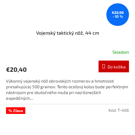
€22,90
–10 %
Vojenský taktický nôž, 44 cm
Skladom
Do košíka
€20,40
Výkonný vojenský nôž obrovských rozmerov a hmotnosti
presahujúcej 500 gramov. Tento oceľový kolos bude perfektným
nástrojom pre skutočného muža pri najrôznejších
expedičných,...
Kód:
T-466
% Zľava