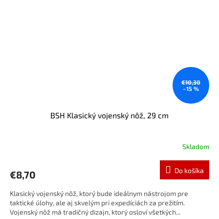
€10,30
–15 %
BSH Klasický vojenský nôž, 29 cm
Skladom
Do košíka
€8,70
Klasický vojenský nôž, ktorý bude ideálnym nástrojom pre
taktické úlohy, ale aj skvelým pri expedíciách za prežitím.
Vojenský nôž má tradičný dizajn, ktorý osloví všetkých...