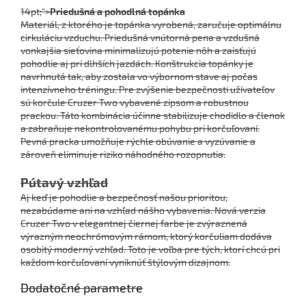
14pt;">
Priedušná a pohodlná topánka
Materiál, z ktorého je topánka vyrobená, zaručuje optimálnu
cirkuláciu vzduchu. Priedušná vnútorná pena a vzdušná
vonkajšia sieťovina minimalizujú potenie nôh a zaisťujú
pohodlie aj pri dlhších jazdách. Konštrukcia topánky je
navrhnutá tak, aby zostala vo výbornom stave aj počas
intenzívneho tréningu. Pre zvýšenie bezpečnosti užívateľov
sú korčule Cruzer Two vybavené zipsom a robustnou
prackou. Táto kombinácia účinne stabilizuje chodidlo a členok
a zabraňuje nekontrolovanému pohybu pri korčuľovaní.
Pevná pracka umožňuje rýchle obúvanie a vyzúvanie a
zároveň eliminuje riziko náhodného rozopnutia.
Pútavý vzhľad
Aj keď je pohodlie a bezpečnosť našou prioritou,
nezabúdame ani na vzhľad nášho vybavenia. Nová verzia
Cruzer Two v elegantnej čiernej farbe je zvýraznená
výrazným neochrómovým rámom, ktorý korčuliam dodáva
osobitý moderný vzhľad. Toto je voľba pre tých, ktorí chcú pri
každom korčuľovaní vyniknúť štýlovým dizajnom.
Dodatočné parametre