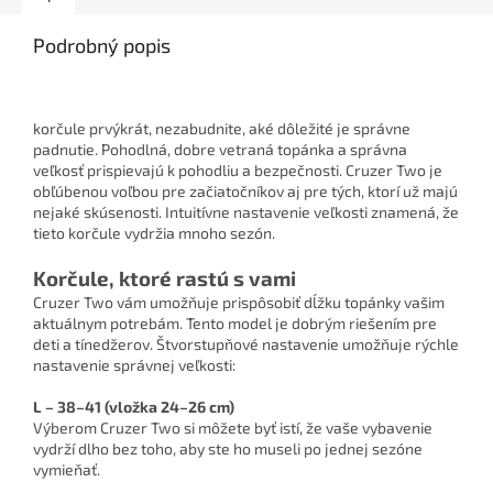
Podrobný popis
korčule prvýkrát, nezabudnite, aké dôležité je správne
padnutie. Pohodlná, dobre vetraná topánka a správna
veľkosť prispievajú k pohodliu a bezpečnosti. Cruzer Two je
obľúbenou voľbou pre začiatočníkov aj pre tých, ktorí už majú
nejaké skúsenosti. Intuitívne nastavenie veľkosti znamená, že
tieto korčule vydržia mnoho sezón.
Korčule, ktoré rastú s vami
Cruzer Two vám umožňuje prispôsobiť dĺžku topánky vašim
aktuálnym potrebám. Tento model je dobrým riešením pre
deti a tínedžerov. Štvorstupňové nastavenie umožňuje rýchle
nastavenie správnej veľkosti:
L – 38–41 (vložka 24–26 cm)
Výberom Cruzer Two si môžete byť istí, že vaše vybavenie
vydrží dlho bez toho, aby ste ho museli po jednej sezóne
vymieňať.