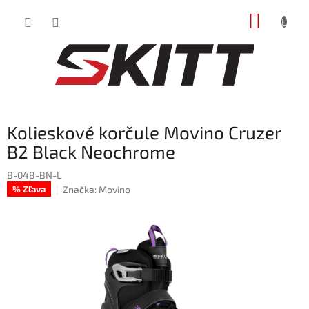
Prejsť
NÁKUP
na
obsah
KOŠÍK
Kolieskové korčule Movino Cruzer
B2 Black Neochrome
B-048-BN-L
Značka:
Movino
% Zľava