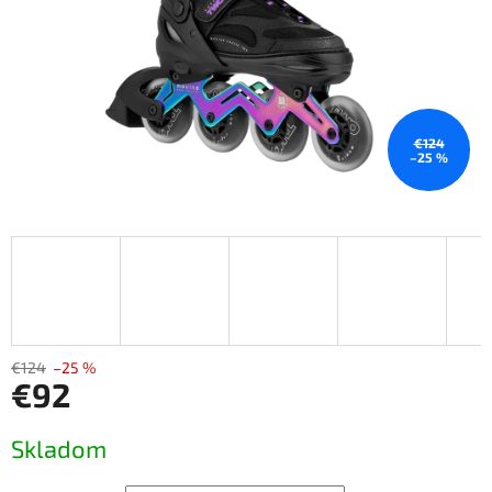
€124
–25 %
€124
–25 %
€92
Jednotková
Skladom
cena: