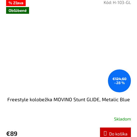
Kód:
H-103-GL
% Zľava
Obľúbené
€124,60
–28 %
Freestyle kolobežka MOVINO Stunt GLIDE, Metalic Blue
Skladom
€89
Do košíka