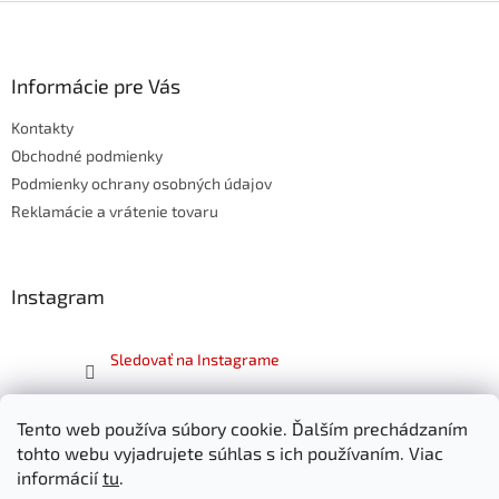
Z
á
p
ä
Informácie pre Vás
t
Kontakty
i
e
Obchodné podmienky
Podmienky ochrany osobných údajov
Reklamácie a vrátenie tovaru
Instagram
Sledovať na Instagrame
Facebook
Tento web používa súbory cookie. Ďalším prechádzaním
tohto webu vyjadrujete súhlas s ich používaním. Viac
informácií
tu
.