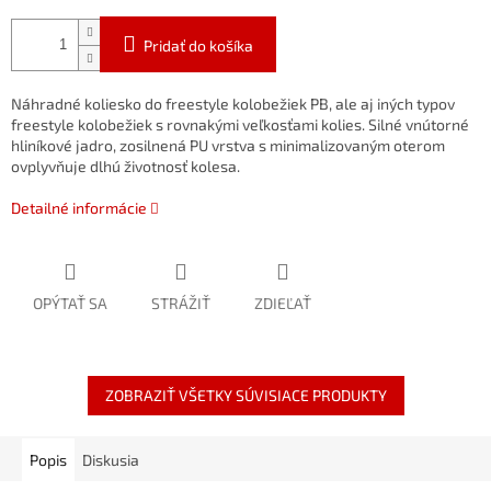
Pridať do košíka
Náhradné koliesko do freestyle kolobežiek PB, ale aj iných typov
freestyle kolobežiek s rovnakými veľkosťami kolies. Silné vnútorné
hliníkové jadro, zosilnená PU vrstva s minimalizovaným oterom
ovplyvňuje dlhú životnosť kolesa.
Detailné informácie
OPÝTAŤ SA
STRÁŽIŤ
ZDIEĽAŤ
ZOBRAZIŤ VŠETKY SÚVISIACE PRODUKTY
Popis
Diskusia