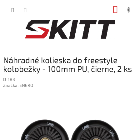
Prejsť
NÁKUP
na
obsah
KOŠÍK
Náhradné kolieska do freestyle
kolobežky - 100mm PU, čierne, 2 ks
D-183
Značka:
ENERO