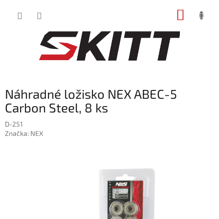
Prejsť
NÁKUP
na
obsah
KOŠÍK
Náhradné ložisko NEX ABEC-5
Carbon Steel, 8 ks
D-251
Značka:
NEX