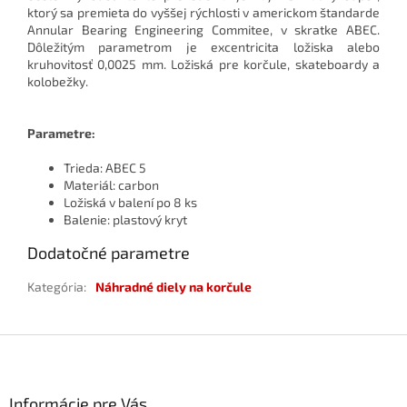
ktorý sa premieta do vyššej rýchlosti v americkom štandarde
Annular Bearing Engineering Commitee, v skratke ABEC.
Dôležitým parametrom je excentricita ložiska alebo
kruhovitosť 0,0025 mm. Ložiská pre korčule, skateboardy a
kolobežky.
Parametre:
Trieda: ABEC 5
Materiál: carbon
Ložiská v balení po 8 ks
Balenie: plastový kryt
Dodatočné parametre
Kategória
:
Náhradné diely na korčule
Z
á
p
ä
Informácie pre Vás