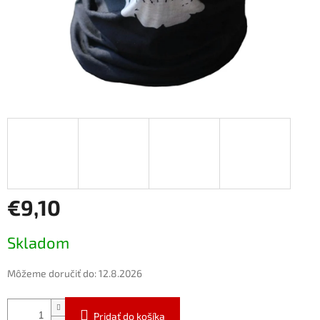
€9,10
Jednotková
Skladom
cena:
Môžeme doručiť do:
12.8.2026
Pridať do košíka