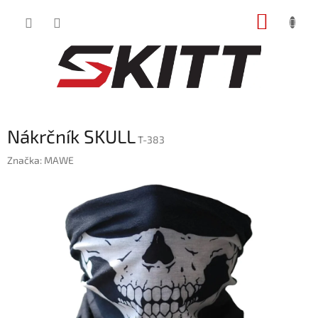
Prejsť
NÁKUP
na
obsah
KOŠÍK
Nákrčník SKULL
T-383
Značka:
MAWE