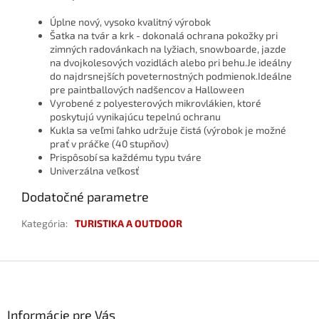
Úplne nový, vysoko kvalitný výrobok
Šatka na tvár a krk - dokonalá ochrana pokožky pri
zimných radovánkach na lyžiach, snowboarde, jazde
na dvojkolesových vozidlách alebo pri behu.Je ideálny
do najdrsnejších poveternostných podmienok.Ideálne
pre paintballových nadšencov a Halloween
Vyrobené z polyesterových mikrovlákien, ktoré
poskytujú vynikajúcu tepelnú ochranu
Kukla sa veľmi ľahko udržuje čistá (výrobok je možné
prať v práčke (40 stupňov)
Prispôsobí sa každému typu tváre
Univerzálna veľkosť
Dodatočné parametre
Kategória
:
TURISTIKA A OUTDOOR
Z
á
p
ä
Informácie pre Vás