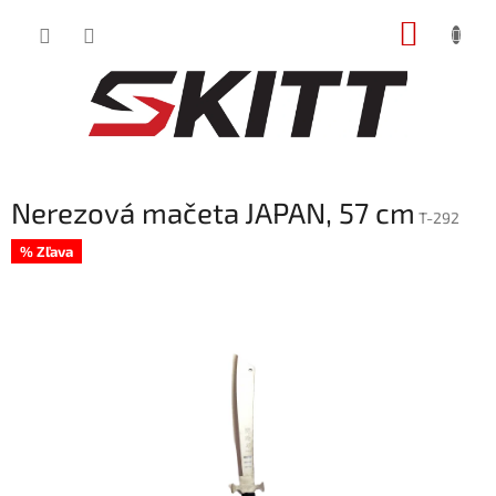
Prejsť
NÁKUP
na
obsah
KOŠÍK
Nerezová mačeta JAPAN, 57 cm
T-292
% Zľava