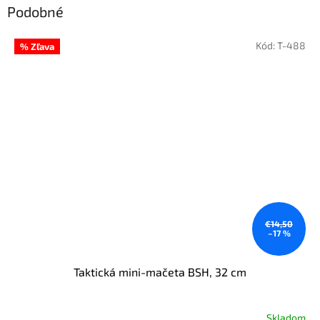
Podobné
Kód:
T-488
% Zľava
€14,50
–17 %
Taktická mini-mačeta BSH, 32 cm
Skladom