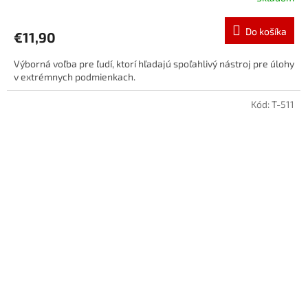
Do košíka
€11,90
Výborná voľba pre ľudí, ktorí hľadajú spoľahlivý nástroj pre úlohy
v extrémnych podmienkach.
Kód:
T-511