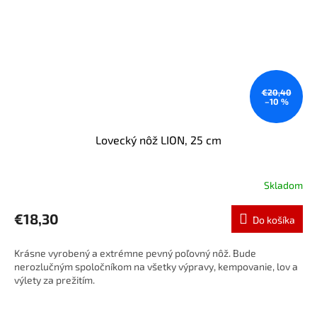
€20,40
–10 %
Lovecký nôž LION, 25 cm
Skladom
€18,30
Do košíka
Krásne vyrobený a extrémne pevný poľovný nôž. Bude
nerozlučným spoločníkom na všetky výpravy, kempovanie, lov a
výlety za prežitím.