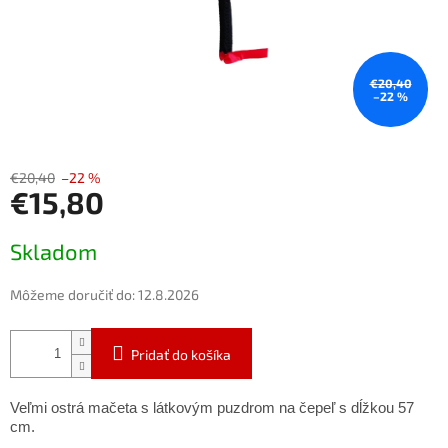
€20,40
–22 %
€20,40
–22 %
€15,80
Jednotková
Skladom
cena:
Môžeme doručiť do:
12.8.2026
Pridať do košíka
Veľmi ostrá mačeta s látkovým puzdrom na čepeľ s dĺžkou 57
cm.