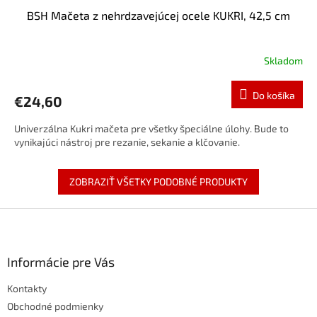
BSH Mačeta z nehrdzavejúcej ocele KUKRI, 42,5 cm
Skladom
Do košíka
€24,60
Univerzálna Kukri mačeta pre všetky špeciálne úlohy. Bude to
vynikajúci nástroj pre rezanie, sekanie a klčovanie.
ZOBRAZIŤ VŠETKY PODOBNÉ PRODUKTY
Z
á
p
ä
Informácie pre Vás
t
Kontakty
i
e
Obchodné podmienky