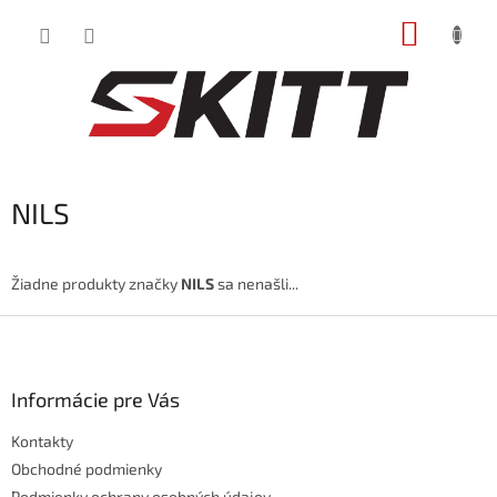
Prejsť
NÁKUP
na
obsah
KOŠÍK
NILS
Žiadne produkty značky
NILS
sa nenašli...
Z
á
p
ä
Informácie pre Vás
t
Kontakty
i
e
Obchodné podmienky
Podmienky ochrany osobných údajov