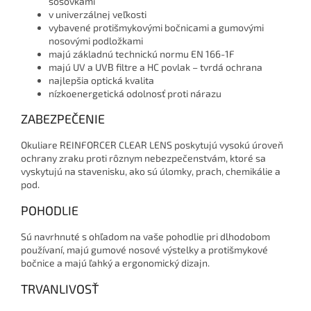
šošovkami
v univerzálnej veľkosti
vybavené protišmykovými bočnicami a gumovými
nosovými podložkami
majú základnú technickú normu EN 166-1F
majú UV a UVB filtre a HC povlak – tvrdá ochrana
najlepšia optická kvalita
nízkoenergetická odolnosť proti nárazu
ZABEZPEČENIE
Okuliare REINFORCER CLEAR LENS poskytujú vysokú úroveň
ochrany zraku proti rôznym nebezpečenstvám, ktoré sa
vyskytujú na stavenisku, ako sú úlomky, prach, chemikálie a
pod.
POHODLIE
Sú navrhnuté s ohľadom na vaše pohodlie pri dlhodobom
používaní, majú gumové nosové výstelky a protišmykové
bočnice a majú ľahký a ergonomický dizajn.
TRVANLIVOSŤ