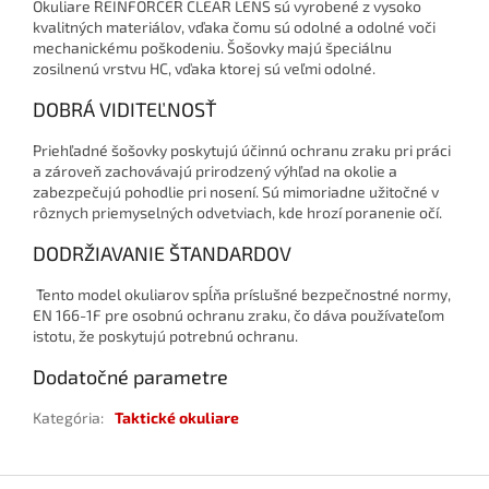
Okuliare REINFORCER CLEAR LENS sú vyrobené z vysoko
kvalitných materiálov, vďaka čomu sú odolné a odolné voči
mechanickému poškodeniu. Šošovky majú špeciálnu
zosilnenú vrstvu HC, vďaka ktorej sú veľmi odolné.
DOBRÁ VIDITEĽNOSŤ
Priehľadné šošovky poskytujú účinnú ochranu zraku pri práci
a zároveň zachovávajú prirodzený výhľad na okolie a
zabezpečujú pohodlie pri nosení. Sú mimoriadne užitočné v
rôznych priemyselných odvetviach, kde hrozí poranenie očí.
DODRŽIAVANIE ŠTANDARDOV
Tento model okuliarov spĺňa príslušné bezpečnostné normy,
EN 166-1F pre osobnú ochranu zraku, čo dáva používateľom
istotu, že poskytujú potrebnú ochranu.
Dodatočné parametre
Kategória
:
Taktické okuliare
Z