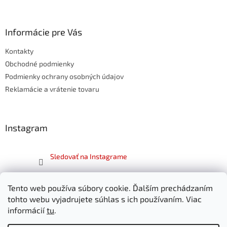
á
p
ä
Informácie pre Vás
t
Kontakty
i
e
Obchodné podmienky
Podmienky ochrany osobných údajov
Reklamácie a vrátenie tovaru
Instagram
Sledovať na Instagrame
Facebook
Tento web používa súbory cookie. Ďalším prechádzaním
tohto webu vyjadrujete súhlas s ich používaním. Viac
informácií
tu
.