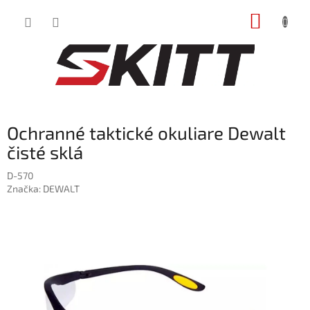
Prejsť
NÁKUP
na
obsah
KOŠÍK
Ochranné taktické okuliare Dewalt
čisté sklá
D-570
Značka:
DEWALT