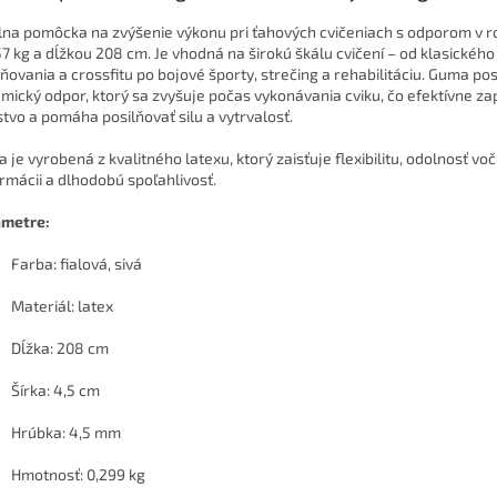
lna pomôcka na zvýšenie výkonu pri ťahových cvičeniach s odporom v 
7 kg a dĺžkou 208 cm. Je vhodná na širokú škálu cvičení – od klasického
lňovania a crossfitu po bojové športy, strečing a rehabilitáciu. Guma po
mický odpor, ktorý sa zvyšuje počas vykonávania cviku, čo efektívne za
stvo a pomáha posilňovať silu a vytrvalosť.
 je vyrobená z kvalitného latexu, ktorý zaisťuje flexibilitu, odolnosť voč
rmácii a dlhodobú spoľahlivosť.
metre:
Farba: fialová, sivá
Materiál: latex
Dĺžka: 208 cm
Šírka: 4,5 cm
Hrúbka: 4,5 mm
Hmotnosť: 0,299 kg