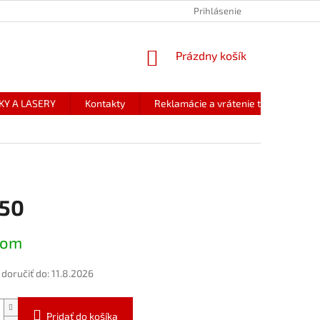
Prihlásenie
NÁKUPNÝ
Prázdny košík
KOŠÍK
KY A LASERY
Kontakty
Reklamácie a vrátenie tovaru
,50
ová
dom
oručiť do:
11.8.2026
Pridať do košíka