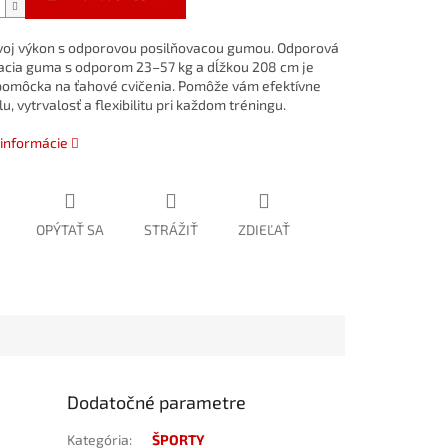
voj
výkon
s
odporovou
posilňovacou
gumou.
Odporová
acia
guma
s
odporom
23–57
kg
a
dĺžkou
208
cm
je
pomôcka
na
ťahové
cvičenia.
Pomôže
vám
efektívne
lu,
vytrvalosť
a
flexibilitu
pri
každom
tréningu.
 informácie
OPÝTAŤ SA
STRÁŽIŤ
ZDIEĽAŤ
Dodatočné parametre
Kategória
:
ŠPORTY