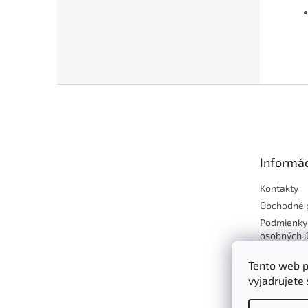
Z
á
p
ä
t
Informác
i
e
Kontakty
Obchodné 
Podmienky
osobných 
Reklamácie
Tento web p
tovaru
vyjadrujete 