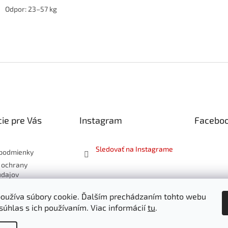
Odpor: 23–57 kg
ie pre Vás
Instagram
Facebo
Sledovať na Instagrame
podmienky
 ochrany
údajov
 a vrátenie
oužíva súbory cookie. Ďalším prechádzaním tohto webu
súhlas s ich používaním. Viac informácií
tu
.