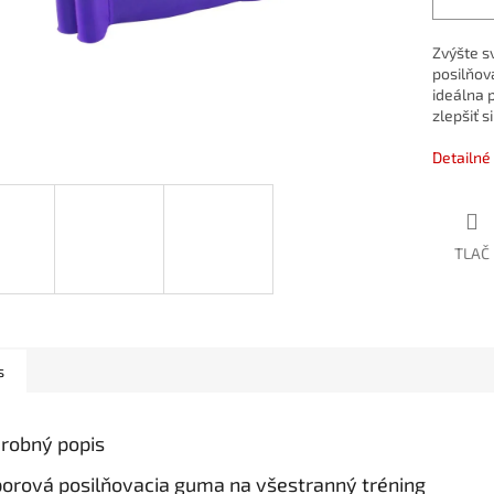
Zvýšte
s
posilňov
ideálna
zlepšiť
si
Detailné
TLAČ
s
robný popis
orová posilňovacia guma na všestranný tréning