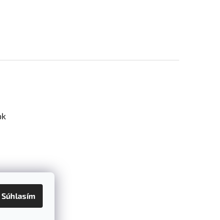
ok
Súhlasím