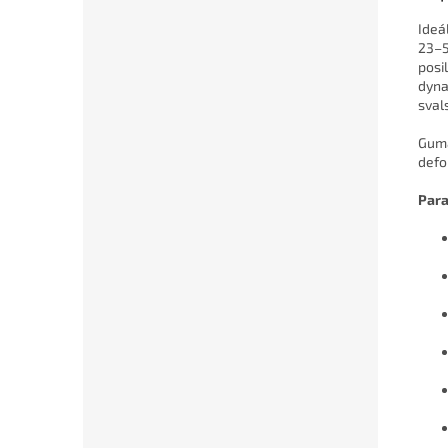
Ideá
23–5
posi
dyna
sval
Guma
defo
Para