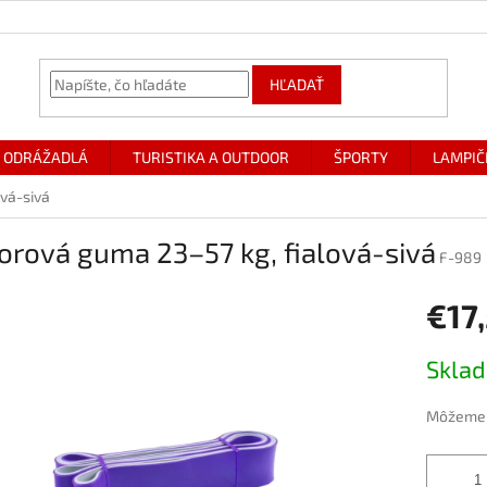
HĽADAŤ
ODRÁŽADLÁ
TURISTIKA A OUTDOOR
ŠPORTY
LAMPIČ
vá-sivá
orová guma 23–57 kg, fialová-sivá
F-989
€17
Jednotk
Skla
cena:
Môžeme d