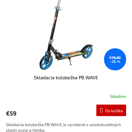
i
o
s
d
p
u
r
k
o
t
d
o
u
v
k
t
o
€78,80
–25 %
v
Skladacia kolobežka PB WAVE
Skladom
Do košíka
€59
Skladacia kolobežka PB WAVE je vyrobená z vysokokvalitných
zliatin ocele a hliníka.