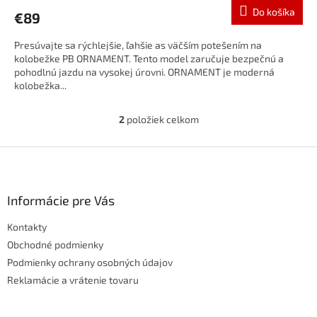
Do košíka
€89
Presúvajte sa rýchlejšie, ľahšie as väčším potešením na
kolobežke PB ORNAMENT. Tento model zaručuje bezpečnú a
pohodlnú jazdu na vysokej úrovni. ORNAMENT je moderná
kolobežka...
2
položiek celkom
O
v
l
Z
á
á
d
p
a
ä
Informácie pre Vás
c
t
i
Kontakty
i
e
p
e
Obchodné podmienky
r
Podmienky ochrany osobných údajov
v
Reklamácie a vrátenie tovaru
k
y
v