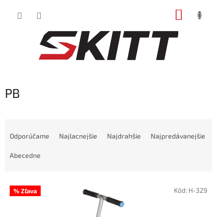
Prejsť
NÁKUP
na
obsah
KOŠÍK
PB
R
a
Odporúčame
Najlacnejšie
Najdrahšie
Najpredávanejšie
d
e
Abecedne
n
i
V
e
Kód:
H-329
% Zľava
ý
p
p
r