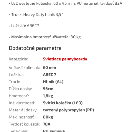
• LED svetelné kolieska: 60 x 45 mm, PU materiál, tvrdosť 82A
• Truck: Heavy Duty hliník 3,5 "
• Ložiská: ABEC7
• Maximálna hmotnosť užívateľa: 80 kg
Dodatočné parametre
Kategória
:
Svietiace pennyboardy
Veľkosť koliesok
:
60 mm
Ložiska
:
ABEC 7
Truck
:
Hliník (AL)
Dĺžka dosky
:
56cm
Hmotnost'
:
1,8kg
Iné vlastnosti
:
Svítící kolečka (LED)
Materiál dosky
:
tvrzený polypropylen (PP)
Max. nosnosť
:
80kg
Tvrdosť koliesok
:
78A
Typ kolies
:
PU gumová