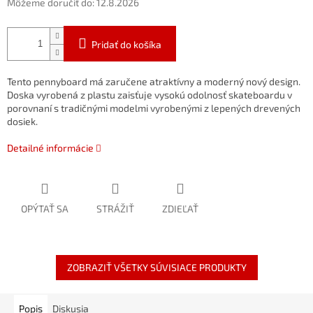
Môžeme doručiť do:
12.8.2026
Pridať do košíka
Tento pennyboard má zaručene atraktívny a moderný nový design.
Doska vyrobená z plastu zaisťuje vysokú odolnosť skateboardu v
porovnaní s tradičnými modelmi vyrobenými z lepených drevených
dosiek.
Detailné informácie
OPÝTAŤ SA
STRÁŽIŤ
ZDIEĽAŤ
ZOBRAZIŤ VŠETKY SÚVISIACE PRODUKTY
Popis
Diskusia