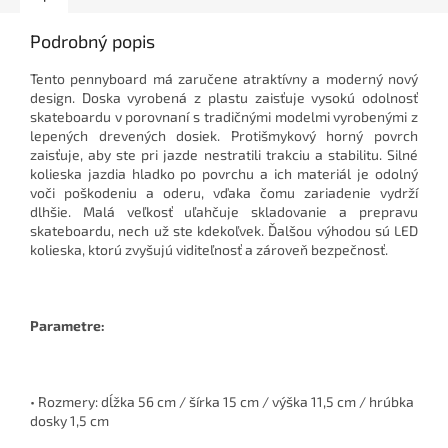
Podrobný popis
T
ento pennyboard má zaručene atraktívny a moderný nový
design. Doska vyrobená z plastu zaisťuje vysokú odolnosť
skateboardu v porovnaní s tradičnými modelmi vyrobenými z
lepených drevených dosiek. Protišmykový horný povrch
zaisťuje, aby ste pri jazde nestratili trakciu a stabilitu. Silné
kolieska jazdia hladko po povrchu a ich materiál je odolný
voči poškodeniu a oderu, vďaka čomu zariadenie vydrží
dlhšie. Malá veľkosť uľahčuje skladovanie a prepravu
skateboardu, nech už ste kdekoľvek. Ďalšou výhodou sú LED
kolieska, ktorú zvyšujú viditeľnosť a zároveň bezpečnosť.
Parametre:
• Rozmery: dĺžka 56 cm / šírka 15 cm / výška 11,5 cm / hrúbka
dosky 1,5 cm