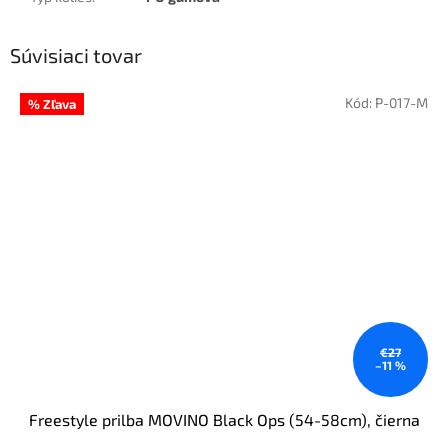
Súvisiaci tovar
Kód:
P-017-M
% Zľava
€27
–11 %
Freestyle prilba MOVINO Black Ops (54-58cm), čierna