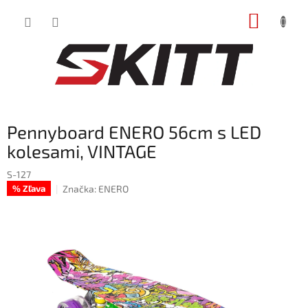
Prejsť
NÁKUP
na
obsah
KOŠÍK
Pennyboard ENERO 56cm s LED
kolesami, VINTAGE
S-127
Značka:
ENERO
% Zľava