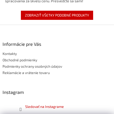
spracovania za skvelú cenu. Presvedčte sa sami!
ZOBRAZIŤ VŠETKY PODOBNÉ PRODUKTY
Z
á
p
ä
Informácie pre Vás
t
Kontakty
i
e
Obchodné podmienky
Podmienky ochrany osobných údajov
Reklamácie a vrátenie tovaru
Instagram
Sledovať na Instagrame