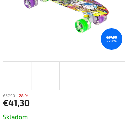
€57,90
–28 %
€57,90
–28 %
€41,30
Jednotková
Skladom
cena: