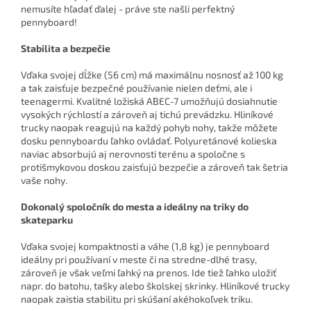
nemusíte hľadať ďalej - práve ste našli perfektný
pennyboard!
Stabilita a bezpečie
Vďaka svojej dĺžke (56 cm) má maximálnu nosnosť až 100 kg
a tak zaisťuje bezpečné používanie nielen deťmi, ale i
teenagermi. Kvalitné ložiská ABEC-7 umožňujú dosiahnutie
vysokých rýchlostí a zároveň aj tichú prevádzku. Hliníkové
trucky naopak reagujú na každý pohyb nohy, takže môžete
dosku pennyboardu ľahko ovládať. Polyuretánové kolieska
naviac absorbujú aj nerovnosti terénu a spoločne s
protišmykovou doskou zaisťujú bezpečie a zároveň tak šetria
vaše nohy.
Dokonalý spoločník do mesta a ideálny na triky do
skateparku
Vďaka svojej kompaktnosti a váhe (1,8 kg) je pennyboard
ideálny pri používaní v meste či na stredne-dlhé trasy,
zároveň je však veľmi ľahký na prenos. Ide tiež ľahko uložiť
napr. do batohu, tašky alebo školskej skrinky. Hliníkové trucky
naopak zaistia stabilitu pri skúšaní akéhokoľvek triku.