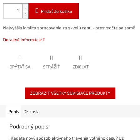
Pridať do košíka
Najvyššia kvalita spracovania za skvelú cenu - presvedčte sa sami!
Detailné informácie
OPÝTAŤ SA
STRÁŽIŤ
ZDIEĽAŤ
ZOBRAZIŤ VŠETKY SÚVISIACE PRODUKTY
Popis
Diskusia
Podrobný popis
Hľadáte nový spôsob aktívneho trávenia voľného času? Už