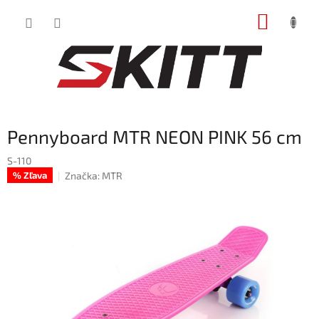
Prejsť
NÁKUP
na
obsah
KOŠÍK
Pennyboard MTR NEON PINK 56 cm
S-110
Značka:
MTR
% Zľava