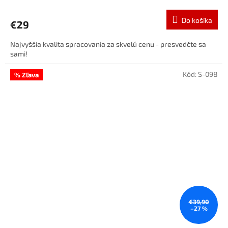
Do košíka
€29
Najvyššia kvalita spracovania za skvelú cenu - presvedčte sa
sami!
Kód:
S-098
% Zľava
€39,90
–27 %