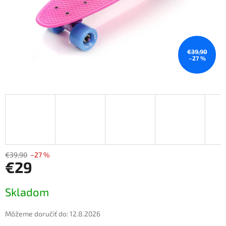
€39,90
–27 %
€39,90
–27 %
€29
Jednotková
Skladom
cena:
Môžeme doručiť do:
12.8.2026