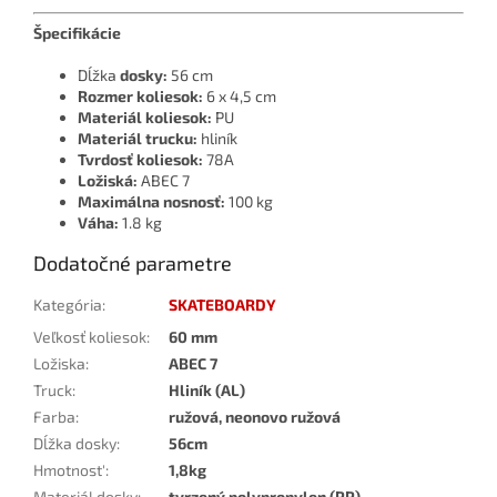
Špecifikácie
Dĺžka
dosky:
56 cm
Rozmer koliesok:
6 x 4,5 cm
Materiál koliesok:
PU
Materiál trucku:
hliník
Tvrdosť koliesok:
78A
Ložiská:
ABEC 7
Maximálna nosnosť:
100 kg
Váha:
1.8 kg
Dodatočné parametre
Kategória
:
SKATEBOARDY
Veľkosť koliesok
:
60 mm
Ložiska
:
ABEC 7
Truck
:
Hliník (AL)
Farba
:
ružová, neonovo ružová
Dĺžka dosky
:
56cm
Hmotnost'
:
1,8kg
Materiál dosky
:
tvrzený polypropylen (PP)