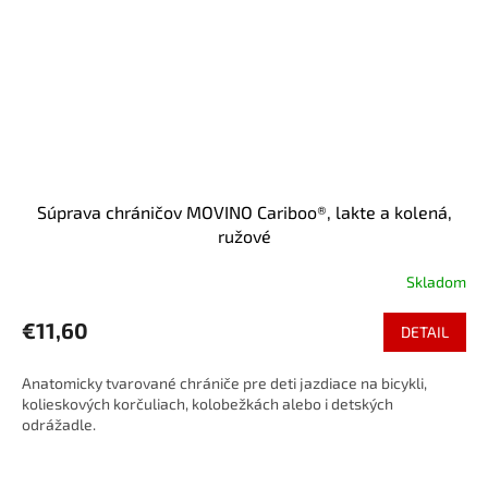
Súprava chráničov MOVINO Cariboo®, lakte a kolená,
ružové
Skladom
€11,60
DETAIL
Anatomicky tvarované chrániče pre deti jazdiace na bicykli,
kolieskových korčuliach, kolobežkách alebo i detských
odrážadle.