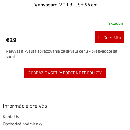
Pennyboard MTR BLUSH 56 cm
Skladom
Do košíka
€29
Najvyššia kvalita spracovania za skvelú cenu - presvedčte sa
sami!
ZOBRAZIŤ VŠETKY PODOBNÉ PRODUKTY
Z
á
p
ä
Informácie pre Vás
t
Kontakty
i
e
Obchodné podmienky