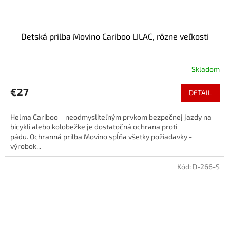
Detská prilba Movino Cariboo LILAC, rôzne veľkosti
Skladom
€27
DETAIL
Helma Cariboo – neodmysliteľným prvkom bezpečnej jazdy na
bicykli alebo kolobežke je dostatočná ochrana proti
pádu. Ochranná prilba Movino spĺňa všetky požiadavky -
výrobok...
Kód:
D-266-S