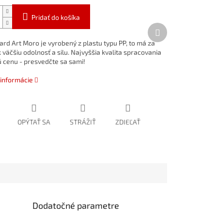
Pridať do košíka
Ďalší
produkt
rd Art Moro je vyrobený z plastu typu PP, to má za
väčšiu odolnosť a silu. Najvyššia kvalita spracovania
ú cenu - presvedčte sa sami!
 informácie
OPÝTAŤ SA
STRÁŽIŤ
ZDIEĽAŤ
Dodatočné parametre