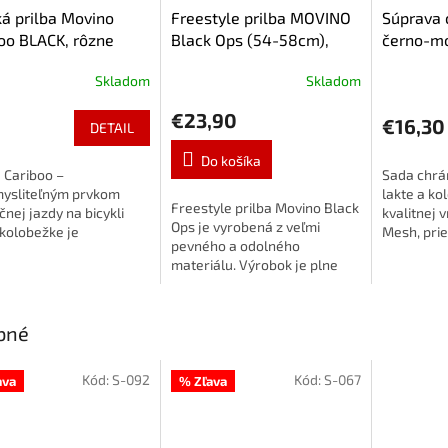
á prilba Movino
Freestyle prilba MOVINO
Súprava 
oo BLACK, rôzne
Black Ops (54-58cm),
černo-m
sti
čierna
Skladom
Skladom
€23,90
€16,30
DETAIL
Do košíka
 Cariboo –
Sada chrán
ysliteľným prvkom
lakte a ko
Freestyle prilba Movino Black
nej jazdy na bicykli
kvalitnej 
Ops je vyrobená z veľmi
kolobežke je
Mesh, pri
pevného a odolného
točná ochrana proti
pre tú naj
materiálu. Výrobok je plne
 Ochranná prilba Movino
Vášho dieť
certifikovaný podľa normy EN
všetky požiadavky -
chrániče s
1078.
k...
bné
Kód:
S-092
Kód:
S-067
ava
% Zľava