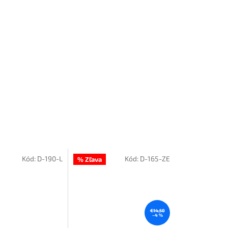
Kód:
D-190-L
Kód:
D-165-ZE
% Zľava
€14,50
–4 %