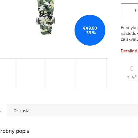
Pennyboa
€49,60
–33 %
následok 
za skvel
Detailné
TLAČ
s
Diskusia
robný popis