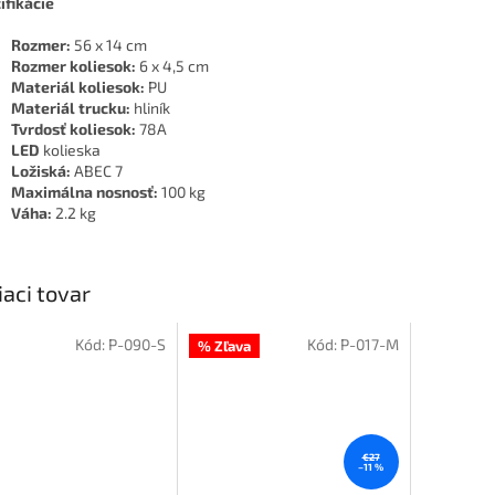
ifikácie
Rozmer:
56 x 14 cm
Rozmer koliesok:
6 x 4,5 cm
Materiál koliesok:
PU
Materiál trucku:
hliník
Tvrdosť koliesok:
78A
LED
kolieska
Ložiská:
ABEC 7
Maximálna nosnosť:
100 kg
Váha:
2.2 kg
iaci tovar
Kód:
P-090-S
Kód:
P-017-M
% Zľava
€27
–11 %