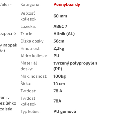
alej -
Kategória
:
Pennyboardy
Veľkosť
60 mm
koliesok
:
Ložiska
:
ABEC 7
bezpečné
Truck
:
Hliník (AL)
Dĺžka dosky
:
56cm
ky naopak
Hmotnost'
:
2,2kg
ať.
Jádro koliesa
:
PU
Materiál
tvrzený polypropylen
dosky
:
(PP)
Max. nosnosť
:
100kg
Šírka
:
14 cm
Tvrdosť
:
78 A
aní v
Tvrdosť
78A
iež ľahko
koliesok
:
zaistia
Typ kolies
:
PU gumová