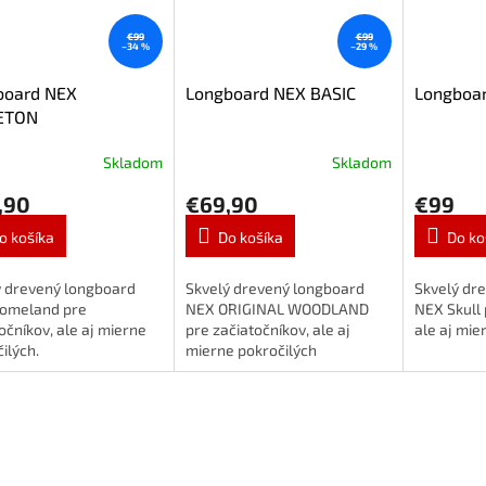
€99
€99
–34 %
–29 %
board NEX
Longboard NEX BASIC
Longboa
ETON
Skladom
Skladom
,90
€69,90
€99
o košíka
Do košíka
Do ko
ý drevený longboard
Skvelý drevený longboard
Skvelý dr
omeland pre
NEX ORIGINAL WOODLAND
NEX Skull 
očníkov, ale aj mierne
pre začiatočníkov, ale aj
ale aj mie
ilých.
mierne pokročilých
adrenalínových nadšencov.
Vhodný pre tých, ktorí si
chcúvyskúšať cruising,
downhill...