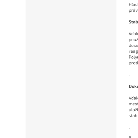
Hľad
práv
Stab
Vďak
použ
dosi
reag
Poly
prot
.
Doko
Vďak
mest
ulož
stabi
.