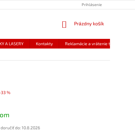
Prihlásenie
NÁKUPNÝ
Prázdny košík
KOŠÍK
KY A LASERY
Kontakty
Reklamácie a vrátenie tovaru
–33 %
ová
dom
oručiť do:
10.8.2026