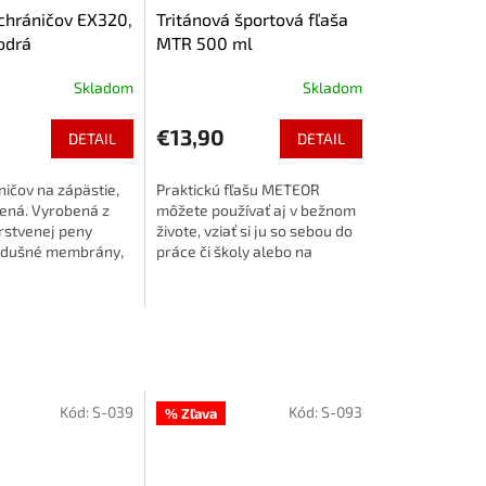
chráničov EX320,
Tritánová športová fľaša
odrá
MTR 500 ml
Skladom
Skladom
€13,90
DETAIL
DETAIL
ičov na zápästie,
Praktickú fľašu METEOR
lená. Vyrobená z
môžete používať aj v bežnom
vrstvenej peny
živote, vziať si ju so sebou do
edušné membrány,
práce či školy alebo na
väčšiu ochranu
tréning a inú športovú
aťa. Všetky
aktivitu. Fľaša je priehľadná s
ú vybavené...
matným vzhľadom...
Kód:
S-039
Kód:
S-093
% Zľava