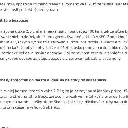
áte nový spôsob aktívneho trávenia voľného času? Už nemusíte hľadať ď
e ste našli perfektný pennyboard!
ilita a bezpečie
a svojej dĺžke (56 cm) má maximálnu nosnosť až 100 kg a tak zaisťuje 
ívanie nielen deťmi, ale i teenagermi. Kvalitné ložiská ABEC-7 umožňujú
ahnutie vysokých rýchlostí a zároveň aj tichú prevádzku. Hliníkové truc
ujú na každý pohyb nohy, takže môžete dosku pennyboardu ľahko ovlád
uretánové kolieska naviac absorbujú aj nerovnosti terénu a spoločne s
išmykovou doskou zaisťujú bezpečie a zároveň tak šetria vaše nohy.
nalý spoločník do mesta a ideálny na triky do skateparku
a svojej kompaktnosti a váhe 2.2 kg kg je pennyboard ideálny pri použív
e či na stredne-dlhé trasy, zároveň je však veľmi ľahký na prenos. Ide t
iť napr. do batohu, tašky alebo školskej skrinky. Hliníkové trucky naopak 
litu pri skúšaní akéhokoľvek triku.