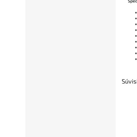
Špec
Súvis