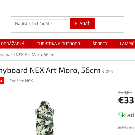
HĽADAŤ
ODRÁŽADLÁ
TURISTIKA A OUTDOOR
ŠPORTY
LAMPIČ
nyboard NEX Art Moro, 56cm
nyboard NEX Art Moro, 56cm
S-095
Značka:
NEX
a
€49,60
€33
Jednotk
Skla
cena:
Môžeme d