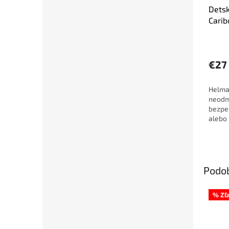
Detsk
Carib
veľko
€27
Helma
neodm
bezpeč
alebo 
dosta
pádu.
spĺňa 
výrobo
Podo
% Zľ