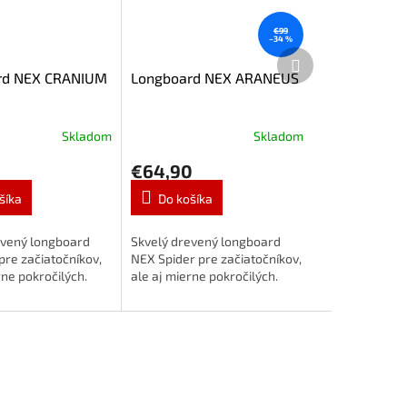
€99
–34 %
Ďalší
produkt
rd NEX CRANIUM
Longboard NEX ARANEUS
Skladom
Skladom
€64,90
šíka
Do košíka
evený longboard
Skvelý drevený longboard
pre začiatočníkov,
NEX Spider pre začiatočníkov,
rne pokročilých.
ale aj mierne pokročilých.