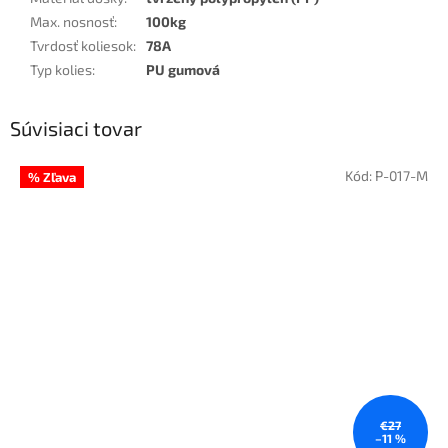
Max. nosnosť
:
100kg
Tvrdosť koliesok
:
78A
Typ kolies
:
PU gumová
Súvisiaci tovar
Kód:
P-017-M
% Zľava
€27
–11 %