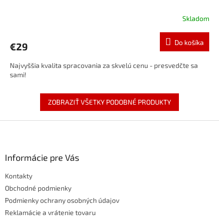
Skladom
Do košíka
€29
Najvyššia kvalita spracovania za skvelú cenu - presvedčte sa
sami!
ZOBRAZIŤ VŠETKY PODOBNÉ PRODUKTY
Z
á
p
ä
Informácie pre Vás
t
Kontakty
i
e
Obchodné podmienky
Podmienky ochrany osobných údajov
Reklamácie a vrátenie tovaru