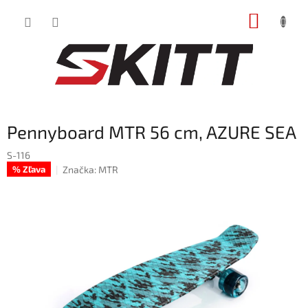
Prejsť
NÁKUP
na
obsah
KOŠÍK
Pennyboard MTR 56 cm, AZURE SEA
S-116
Značka:
MTR
% Zľava