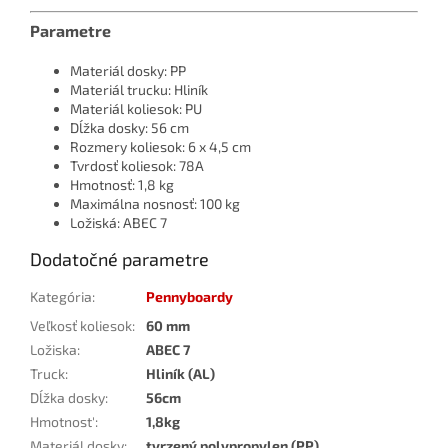
Parametre
Materiál dosky: PP
Materiál trucku: Hliník
Materiál koliesok: PU
Dĺžka dosky: 56 cm
Rozmery koliesok: 6 x 4,5 cm
Tvrdosť koliesok: 78A
Hmotnosť: 1,8 kg
Maximálna nosnosť: 100 kg
Ložiská: ABEC 7
Dodatočné parametre
Kategória
:
Pennyboardy
Veľkosť koliesok
:
60 mm
Ložiska
:
ABEC 7
Truck
:
Hliník (AL)
Dĺžka dosky
:
56cm
Hmotnost'
:
1,8kg
Materiál dosky
:
tvrzený polypropylen (PP)