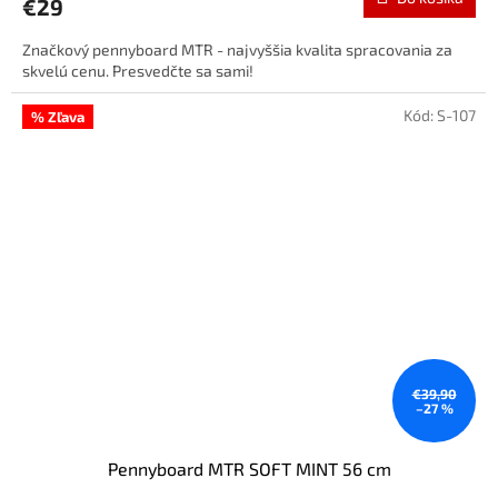
€29
Značkový pennyboard MTR - najvyššia kvalita spracovania za
skvelú cenu. Presvedčte sa sami!
Kód:
S-107
% Zľava
€39,90
–27 %
Pennyboard MTR SOFT MINT 56 cm