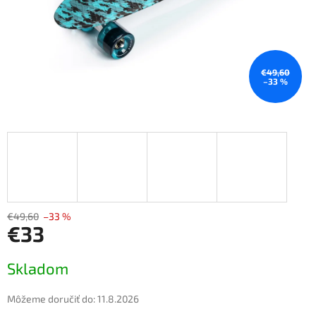
€49,60
–33 %
€49,60
–33 %
€33
Jednotková
Skladom
cena:
Môžeme doručiť do:
11.8.2026