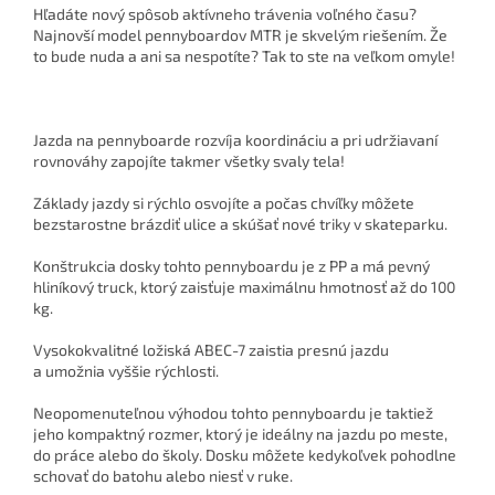
Hľadáte nový spôsob aktívneho trávenia voľného času?
Najnovší model pennyboardov MTR je skvelým riešením. Že
to bude nuda a ani sa nespotíte? Tak to ste na veľkom omyle!
Jazda na pennyboarde rozvíja koordináciu a pri udržiavaní
rovnováhy zapojíte takmer všetky svaly tela!
Základy jazdy si rýchlo osvojíte a počas chvíľky môžete
bezstarostne brázdiť ulice a skúšať nové triky v skateparku.
Konštrukcia dosky tohto pennyboardu je z PP a má pevný
hliníkový truck, ktorý zaisťuje maximálnu hmotnosť až do 100
kg.
Vysokokvalitné ložiská ABEC-7 zaistia presnú jazdu
a umožnia vyššie rýchlosti.
Neopomenuteľnou výhodou tohto pennyboardu je taktiež
jeho kompaktný rozmer, ktorý je ideálny na jazdu po meste,
do práce alebo do školy. Dosku môžete kedykoľvek pohodlne
schovať do batohu alebo niesť v ruke.