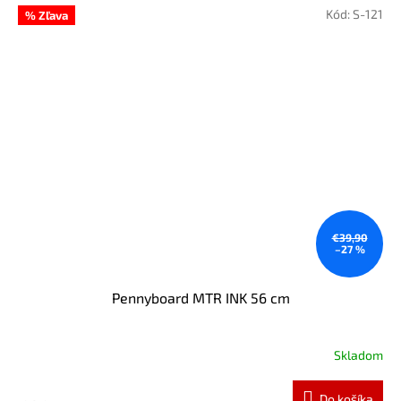
Kód:
S-121
% Zľava
€39,90
–27 %
Pennyboard MTR INK 56 cm
Skladom
Do košíka