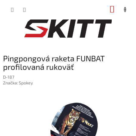
Prejsť
NÁKUP
na
obsah
KOŠÍK
Pingpongová raketa FUNBAT
profilovaná rukoväť
D-187
Značka:
Spokey