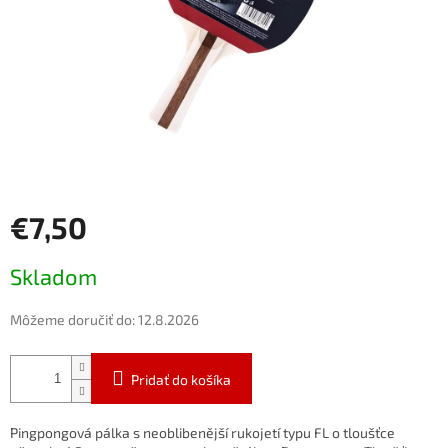
€7,50
Jednotková
Skladom
cena:
Môžeme doručiť do:
12.8.2026
Pridať do košíka
Pingpongová pálka s neoblibenější rukojetí typu FL o tloušťce