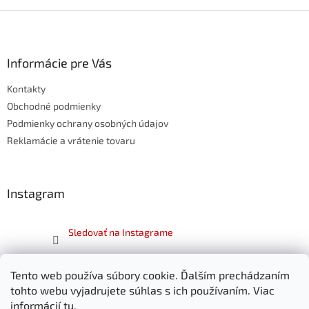
Z
á
p
ä
Informácie pre Vás
t
Kontakty
i
e
Obchodné podmienky
Podmienky ochrany osobných údajov
Reklamácie a vrátenie tovaru
Instagram
Sledovať na Instagrame
Facebook
Tento web používa súbory cookie. Ďalším prechádzaním
tohto webu vyjadrujete súhlas s ich používaním. Viac
informácií
tu
.