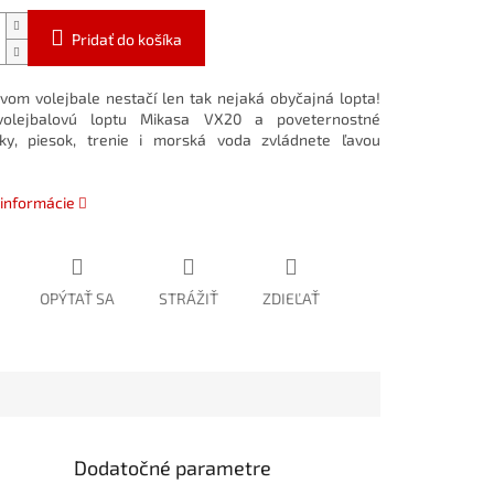
Pridať do košíka
ovom volejbale nestačí len tak nejaká obyčajná lopta!
volejbalovú loptu Mikasa VX20 a poveternostné
ky, piesok, trenie i morská voda zvládnete ľavou
 informácie
OPÝTAŤ SA
STRÁŽIŤ
ZDIEĽAŤ
Dodatočné parametre