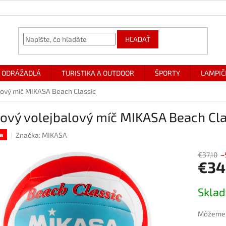
HĽADAŤ
ODRÁŽADLÁ
TURISTIKA A OUTDOOR
ŠPORTY
LAMPIČ
lový míč MIKASA Beach Classic
ový volejbalový míč MIKASA Beach Cla
Značka:
MIKASA
a
€37,10
–
€34
Jednotk
Skla
cena:
Môžeme d