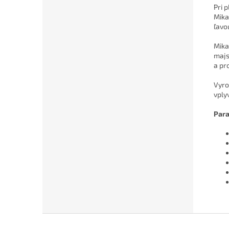
Pri 
Mika
ľavo
Mika
majs
a pr
Vyro
vply
Para
Z