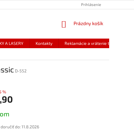
Prihlásenie
NÁKUPNÝ
Prázdny košík
KOŠÍK
KY A LASERY
Kontakty
Reklamácie a vrátenie tovaru
ssic
D-552
5 %
,90
ová
dom
oručiť do:
11.8.2026