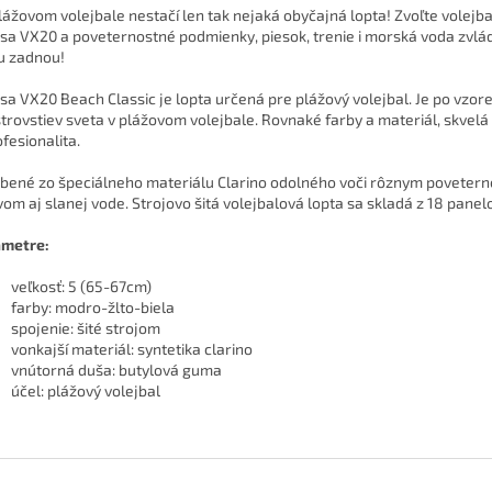
plážovom volejbale nestačí len tak nejaká obyčajná lopta! Zvoľte volejb
sa VX20 a poveternostné podmienky, piesok, trenie i morská voda zvlá
u zadnou!
sa VX20 Beach Classic je lopta určená pre plážový volejbal. Je po vzore
trovstiev sveta v plážovom volejbale. Rovnaké farby a materiál, skvelá
ofesionalita.
bené zo špeciálneho materiálu Clarino odolného voči rôznym poveter
vom aj slanej vode. Strojovo šitá volejbalová lopta sa skladá z 18 panel
metre:
veľkosť: 5 (65-67cm)
farby: modro-žlto-biela
spojenie: šité strojom
vonkajší materiál: syntetika clarino
vnútorná duša: butylová guma
účel: plážový volejbal