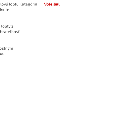
alovú loptu
Kategória
:
Volejbal
dnete
 lopty z
 hrateľnosť
nostným
ov.