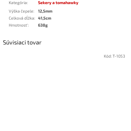
Kategória
:
Sekery a tomahawky
Výška čepele
:
12,5mm
Celková dĺžka
:
41,5cm
Hmotnost'
:
638g
Súvisiaci tovar
Kód:
T-1053