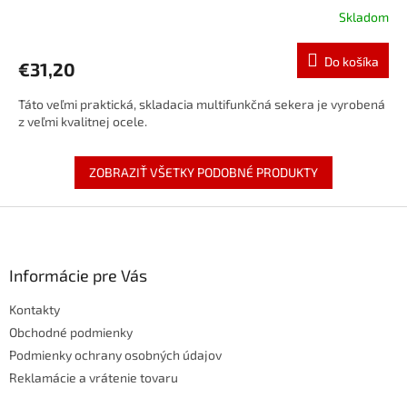
Skladom
Do košíka
€31,20
Táto veľmi praktická, skladacia multifunkčná sekera je vyrobená
z veľmi kvalitnej ocele.
ZOBRAZIŤ VŠETKY PODOBNÉ PRODUKTY
Z
á
p
ä
Informácie pre Vás
t
Kontakty
i
e
Obchodné podmienky
Podmienky ochrany osobných údajov
Reklamácie a vrátenie tovaru