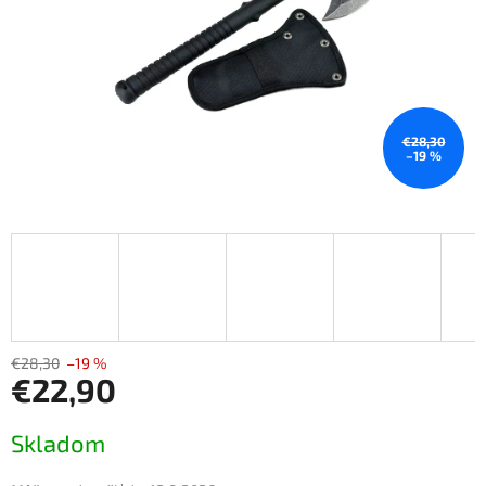
€28,30
–19 %
€28,30
–19 %
€22,90
Jednotková
Skladom
cena: