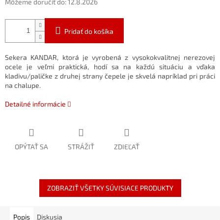
Môžeme doručiť do:
12.8.2026
Pridať do košíka
Sekera KANDAR, ktorá je vyrobená z vysokokvalitnej nerezovej
ocele je veľmi praktická, hodí sa na každú situáciu a vďaka
kladivu/paličke z druhej strany čepele je skvelá napríklad pri práci
na chalupe.
Detailné informácie
OPÝTAŤ SA
STRÁŽIŤ
ZDIEĽAŤ
ZOBRAZIŤ VŠETKY SÚVISIACE PRODUKTY
Popis
Diskusia