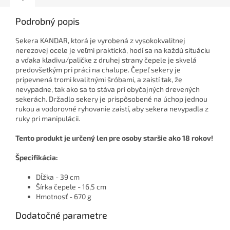
Podrobný popis
Sekera KANDAR, ktorá je vyrobená z vysokokvalitnej
nerezovej ocele je veľmi praktická, hodí sa na každú situáciu
a vďaka kladivu/paličke z druhej strany čepele je skvelá
predovšetkým pri práci na chalupe. Čepeľ sekery je
pripevnená tromi kvalitnými šróbami, a zaistí tak, že
nevypadne, tak ako sa to stáva pri obyčajných drevených
sekerách. Držadlo sekery je prispôsobené na úchop jednou
rukou a vodorovné ryhovanie zaistí, aby sekera nevypadla z
ruky pri manipulácii.
Tento produkt je určený len pre osoby staršie ako 18 rokov!
Špecifikácia:
Dĺžka - 39 cm
Šírka čepele - 16,5 cm
Hmotnosť - 670 g
Dodatočné parametre