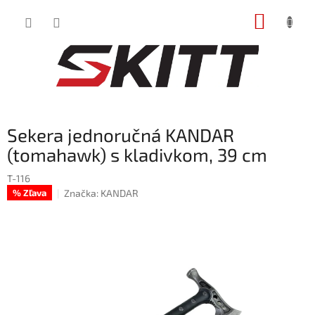
Prejsť
NÁKUP
na
obsah
KOŠÍK
Sekera jednoručná KANDAR
(tomahawk) s kladivkom, 39 cm
T-116
Značka:
KANDAR
% Zľava