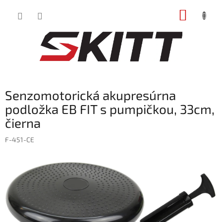
Prejsť
NÁKUP
na
obsah
KOŠÍK
Senzomotorická akupresúrna
podložka EB FIT s pumpičkou, 33cm,
čierna
F-451-CE