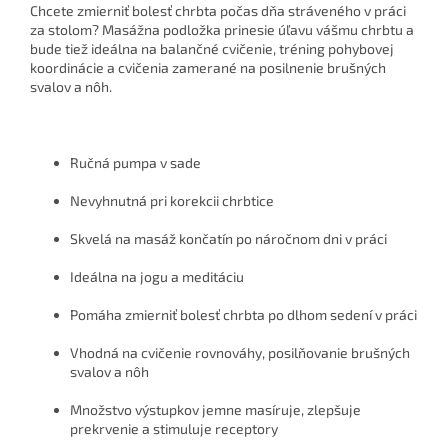
Chcete zmierniť bolesť chrbta počas dňa stráveného v práci
za stolom? Masážna podložka prinesie úľavu vášmu chrbtu a
bude tiež ideálna na balančné cvičenie, tréning pohybovej
koordinácie a cvičenia zamerané na posilnenie brušných
svalov a nôh.
Ručná pumpa v sade
Nevyhnutná pri korekcii chrbtice
Skvelá na masáž končatín po náročnom dni v práci
Ideálna na jogu a meditáciu
Pomáha zmierniť bolesť chrbta po dlhom sedení v práci
Vhodná na cvičenie rovnováhy, posilňovanie brušných
svalov a nôh
Množstvo výstupkov jemne masíruje, zlepšuje
prekrvenie a stimuluje receptory