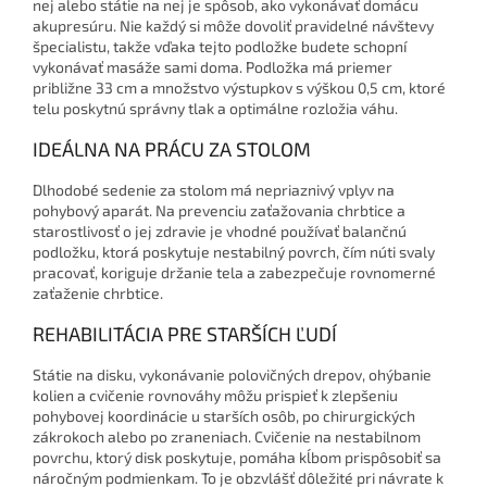
nej alebo státie na nej je spôsob, ako vykonávať domácu
akupresúru. Nie každý si môže dovoliť pravidelné návštevy
špecialistu, takže vďaka tejto podložke budete schopní
vykonávať masáže sami doma. Podložka má priemer
približne 33 cm a množstvo výstupkov s výškou 0,5 cm, ktoré
telu poskytnú správny tlak a optimálne rozložia váhu.
IDEÁLNA NA PRÁCU ZA STOLOM
Dlhodobé sedenie za stolom má nepriaznivý vplyv na
pohybový aparát. Na prevenciu zaťažovania chrbtice a
starostlivosť o jej zdravie je vhodné používať balančnú
podložku, ktorá poskytuje nestabilný povrch, čím núti svaly
pracovať, koriguje držanie tela a zabezpečuje rovnomerné
zaťaženie chrbtice.
REHABILITÁCIA PRE STARŠÍCH ĽUDÍ
Státie na disku, vykonávanie polovičných drepov, ohýbanie
kolien a cvičenie rovnováhy môžu prispieť k zlepšeniu
pohybovej koordinácie u starších osôb, po chirurgických
zákrokoch alebo po zraneniach. Cvičenie na nestabilnom
povrchu, ktorý disk poskytuje, pomáha kĺbom prispôsobiť sa
náročným podmienkam. To je obzvlášť dôležité pri návrate k