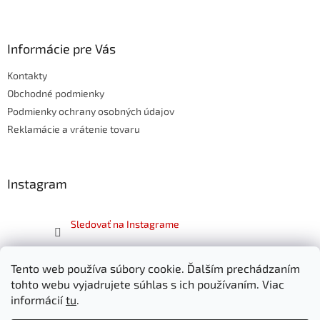
Z
á
p
ä
Informácie pre Vás
t
Kontakty
i
e
Obchodné podmienky
Podmienky ochrany osobných údajov
Reklamácie a vrátenie tovaru
Instagram
Sledovať na Instagrame
Facebook
Tento web používa súbory cookie. Ďalším prechádzaním
tohto webu vyjadrujete súhlas s ich používaním. Viac
informácií
tu
.