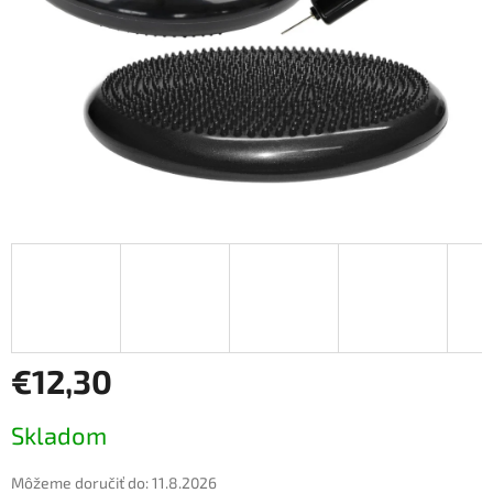
€12,30
Jednotková
Skladom
cena:
Môžeme doručiť do:
11.8.2026