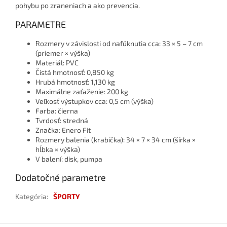
pohybu po zraneniach a ako prevencia.
PARAMETRE
Rozmery v závislosti od nafúknutia cca: 33 × 5 – 7 cm
(priemer × výška)
Materiál: PVC
Čistá hmotnosť: 0,850 kg
Hrubá hmotnosť: 1,130 kg
Maximálne zaťaženie: 200 kg
Veľkosť výstupkov cca: 0,5 cm (výška)
Farba: čierna
Tvrdosť: stredná
Značka: Enero Fit
Rozmery balenia (krabička): 34 × 7 × 34 cm (šírka ×
hĺbka × výška)
V balení: disk, pumpa
Dodatočné parametre
Kategória
:
ŠPORTY