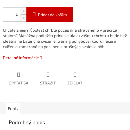
Pridať do košíka
Chcete
zmierniť
bolesť
chrbta
počas
dňa
stráveného
v
práci
za
stolom?
Masážna
podložka
prinesie
úľavu
vášmu
chrbtu
a
bude
tiež
ideálna
na
balančné
cvičenie,
tréning
pohybovej
koordinácie
a
cvičenia
zamerané
na
posilnenie
brušných
svalov
a
nôh.
Detailné informácie
OPÝTAŤ SA
STRÁŽIŤ
ZDIEĽAŤ
Popis
Podrobný popis