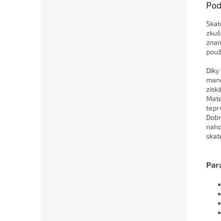
Pod
Skat
zkuš
znam
použ
Díky
mané
získ
Mate
teprv
Dobr
naho
skat
Par