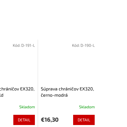
Kód:
D-191-L
Kód:
D-190-L
chráničov EX320,
Súprava chráničov EX320,
ld
černo-modrá
Skladom
Skladom
€16,30
DETAIL
DETAIL