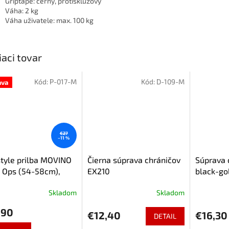
Griptape: černý, protiskluzový
Váha: 2 kg
Váha uživatele: max. 100 kg
iaci tovar
Kód:
P-017-M
Kód:
D-109-M
ava
€27
–11 %
tyle prilba MOVINO
Čierna súprava chráničov
Súprava 
 Ops (54-58cm),
EX210
black-go
a
Skladom
Skladom
,90
€12,40
€16,30
DETAIL