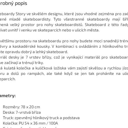
robný popis
eboardy Story ve skvělém designu, které jsou vhodné zejména pro za
ené mladé skateboardisty. Tyto všestranné skateboardy mají šíř
ená velký prostor pro nohy skateboardistů. Skateboard z této řady
ívat uvnitř i venku ve skateparcích nebo v ulicích města.
 většímu prostoru na skateboardu pro nohy budete moci snadněji tré
vry a kaskadérské kousky. V kombinaci s ovládáním z hliníkového tr
áte opravdu dobrý a lehký skateboard.
riál desky je 7 vrstev břízy, což je vynikající materiál pro skateboard
e začínají a trénují triky.
á kulatá kolečka a kuličková ložiska vám zajistí skvělou a rychlou jízd
ru a dolů po rampách, ale také když se jen tak proháníte na uli
eparcích.
ametry:
Rozměry: 78 x 20 cm
Deska: 7-vrstvá bříza
Truck: zpevněný hliníkový truck a podstava
Kolečka: PU 54 x 36 mm / 100A