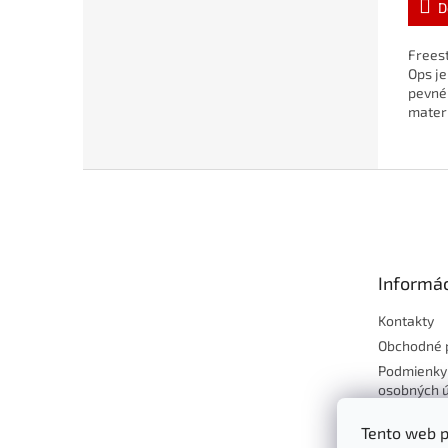
D
Freest
Ops je
pevné
materi
certif
1078.
Z
á
p
ä
t
Informác
i
e
Kontakty
Obchodné 
Podmienky
osobných 
Reklamácie
Tento web p
tovaru