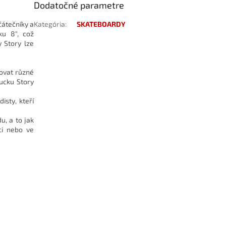
Dodatočné parametre
čátečníky a
Kategória
:
SKATEBOARDY
ku 8", což
 Story lze
novat různé
ucku Story
isty, kteří
u, a to jak
ci nebo ve