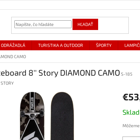
HĽADAŤ
ODRÁŽADLÁ
TURISTIKA A OUTDOOR
ŠPORTY
LAMPIČ
DIAMOND CAMO
teboard 8'' Story DIAMOND CAMO
S-185
:
STORY
€53
Jednotk
Skla
cena:
Môžeme d