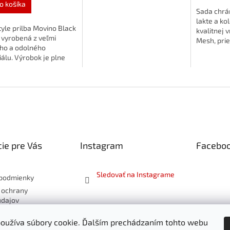
o košíka
Sada chrán
lakte a ko
yle prilba Movino Black
kvalitnej 
 vyrobená z veľmi
Mesh, pri
ho a odolného
pre tú naj
álu. Výrobok je plne
Vášho dieť
ikovaný podľa normy EN
chrániče s
ie pre Vás
Instagram
Facebo
Sledovať na Instagrame
podmienky
 ochrany
údajov
 a vrátenie
oužíva súbory cookie. Ďalším prechádzaním tohto webu