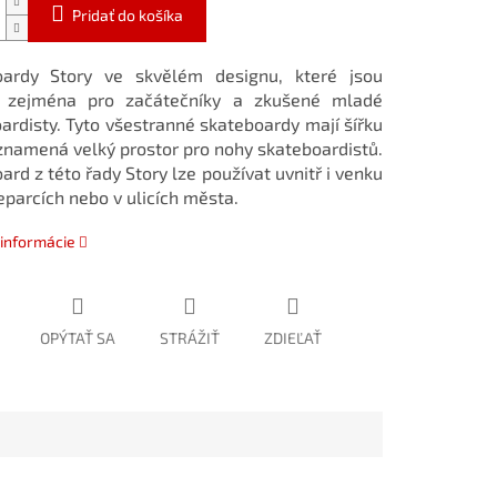
Pridať do košíka
oardy Story ve skvělém designu, které jsou
 zejména pro začátečníky a zkušené mladé
ardisty. Tyto všestranné skateboardy mají šířku
 znamená velký prostor pro nohy skateboardistů.
ard z této řady Story lze používat uvnitř i venku
eparcích nebo v ulicích města.
 informácie
OPÝTAŤ SA
STRÁŽIŤ
ZDIEĽAŤ