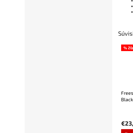
Súvis
% Zľ
Frees
Black
čiern
€23