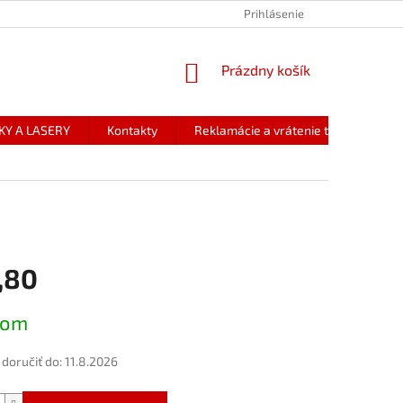
Prihlásenie
NÁKUPNÝ
Prázdny košík
KOŠÍK
KY A LASERY
Kontakty
Reklamácie a vrátenie tovaru
,80
ová
dom
oručiť do:
11.8.2026