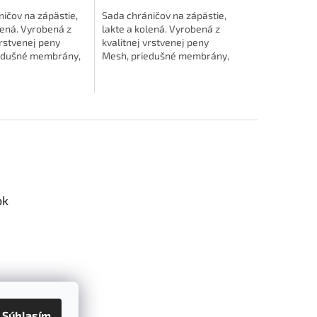
ičov na zápästie,
Sada chráničov na zápästie,
lená. Vyrobená z
lakte a kolená. Vyrobená z
vrstvenej peny
kvalitnej vrstvenej peny
edušné membrány,
Mesh, priedušné membrány,
väčšiu ochranu
pre tú najväčšiu ochranu
aťa. Všetky
Vášho dieťaťa. Všetky
ú vybavené...
chrániče sú vybavené...
ok
Súhlasím