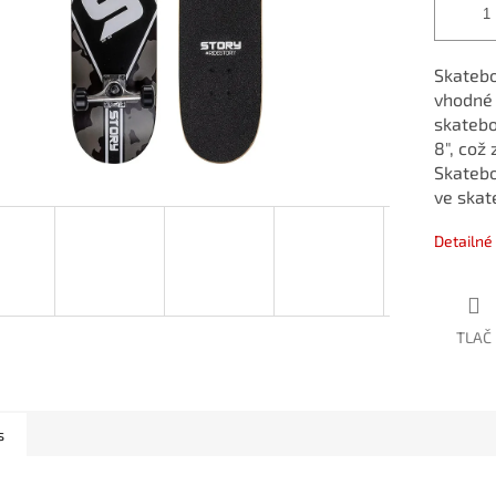
Skateb
vhodné
skatebo
8", což
Skatebo
ve skat
Detailné
TLAČ
s